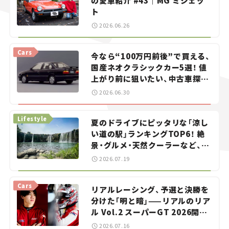
の愛車紹介 #43｜MG ミジェッ
ト
2026.06.26
Cars
今なら“100万円前後”で買える、
国産ネオクラシックカー5選！ 値
上がり前に狙いたい、中古車探し
をお手伝い――ちょっとイケてるマ
2026.06.30
イカー選び #02
Lifestyle
夏のドライブにピッタリな「涼し
い道の駅」ランキングTOP6！ 絶
景・グルメ・天然クーラーなど、避
暑におすすめのスポットを紹介
2026.07.19
【道の駅マニアの推し駅ガイド】
vol.15
Cars
リアルレーシング、予選と決勝を
分けた「明と暗」——リアルのリア
ル Vol.2 スーパーGT 2026開幕
戦 岡山国際サーキット
2026.07.16