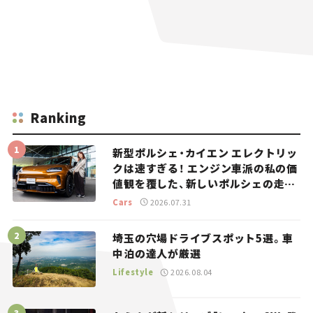
Ranking
新型ポルシェ・カイエン エレクトリッ
クは速すぎる！ エンジン車派の私の価
値観を覆した、新しいポルシェの走
り。
Cars
2026.07.31
埼玉の穴場ドライブスポット5選。車
中泊の達人が厳選
Lifestyle
2026.08.04