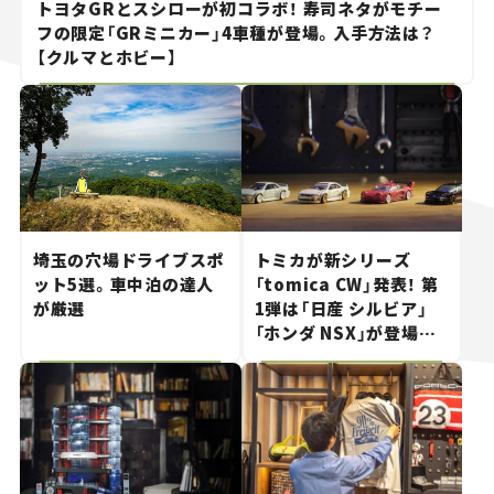
トヨタGRとスシローが初コラボ！ 寿司ネタがモチー
フの限定「GRミニカー」4車種が登場。入手方法は？
【クルマとホビー】
埼玉の穴場ドライブスポ
トミカが新シリーズ
ット5選。車中泊の達人
「tomica CW」発表！ 第
が厳選
1弾は「日産 シルビア」
「ホンダ NSX」が登場。
世界が注目す
る“JDM"に焦点【クルマ
とホビー】