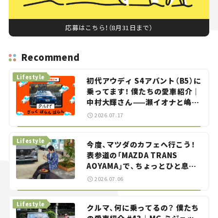
応募はこちら！（8月31日まで）
Recommend
Lifestyle
初代アウディ S4アバント（B5）に
乗ってます！ 僕たちの愛車紹介｜
中村大輝さん——瀬イオナと嶋田
智之の「クルマでざっくばらんば
2026.07.17
らん！」＃20
Lifestyle
今度、マツダのカフェへ行こう！
表参道の「MAZDA TRANS
AOYAMA」で、ちょっとひと息。
——連載｜CCGとクルマでどうす
2026.07.06
る？＜第13回＞
Lifestyle
クルマ、何に乗ってるの？ 僕たち