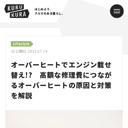
はじめよう、
クルマのある暮らし。
カテゴリ
Lifestyle
Cars
公開日：2023.07.14
オーバーヒートでエンジン載せ
Lifestyle
替え!? 高額な修理費につなが
Traffic
るオーバーヒートの原因と対策
Special
を解説
Series
Campaign
人気のハッシュタグ