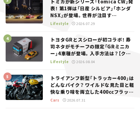
トミカが新シリーズ「tomica CW」発
表！ 第1弾は「日産 シルビア」「ホンダ
NSX」が登場。世界が注目す
る“JDM”に焦点【クルマとホビー】
Lifestyle
2026.07.29
トヨタGRとスシローが初コラボ！ 寿
司ネタがモチーフの限定「GRミニカ
ー」4車種が登場。入手方法は？【クル
マとホビー】
Lifestyle
2026.08.04
トライアンフ新型「トラッカー400」は
どんなバイク？ ワイルドな見た目と軽
快な乗り味を両立した400ccフラット
トラッカー【試乗レビュー】
Cars
2026.07.31