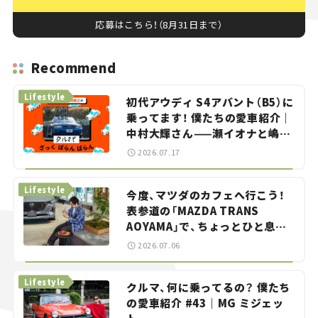
応募はこちら！（8月31日まで）
Recommend
Lifestyle
初代アウディ S4アバント（B5）に
乗ってます！ 僕たちの愛車紹介｜
中村大輝さん——瀬イオナと嶋田
智之の「クルマでざっくばらんば
2026.07.17
らん！」＃20
Lifestyle
今度、マツダのカフェへ行こう！
表参道の「MAZDA TRANS
AOYAMA」で、ちょっとひと息。
——連載｜CCGとクルマでどうす
2026.07.06
る？＜第13回＞
Lifestyle
クルマ、何に乗ってるの？ 僕たち
の愛車紹介 #43｜MG ミジェッ