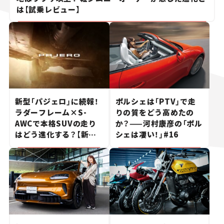
は【試乗レビュー】
新型「パジェロ」に続報！
ポルシェは「PTV」で走
ラダーフレーム×S-
りの質をどう高めたの
AWCで本格SUVの走り
か？——河村康彦の「ポル
はどう進化する？【新車
シェは凄い！」#16
ニュース】