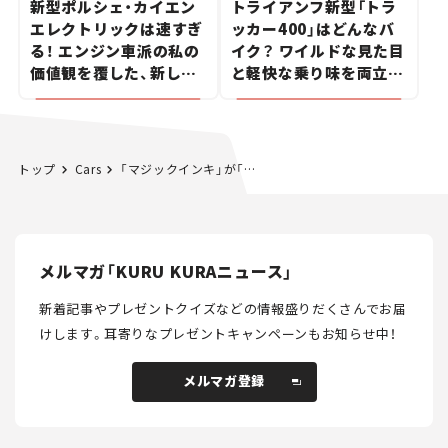
新型ポルシェ・カイエン
トライアンフ新型「トラ
エレクトリックは速すぎ
ッカー400」はどんなバ
る！ エンジン車派の私の
イク？ ワイルドな見た目
価値観を覆した、新しい
と軽快な乗り味を両立し
ポルシェの走り。
た400ccフラットトラッ
カー【試乗レビュー】
トップ
Cars
「マジックインキ」が「ふりかけ」に？ ご当地限定ペンタイプふりかけ。
メルマガ「KURU KURAニュース」
新着記事やプレゼントクイズなどの情報盛りだくさんでお届
けします。
耳寄りなプレゼントキャンペーンもお知らせ中！
メルマガ登録