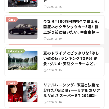
ト
2026.06.26
Cars
今なら“100万円前後”で買える、
国産ネオクラシックカー5選！ 値
上がり前に狙いたい、中古車探し
をお手伝い――ちょっとイケてるマ
2026.06.30
イカー選び #02
Lifestyle
夏のドライブにピッタリな「涼し
い道の駅」ランキングTOP6！ 絶
景・グルメ・天然クーラーなど、避
暑におすすめのスポットを紹介
2026.07.19
【道の駅マニアの推し駅ガイド】
vol.15
Cars
リアルレーシング、予選と決勝を
分けた「明と暗」——リアルのリア
ル Vol.2 スーパーGT 2026開幕
戦 岡山国際サーキット
2026.07.16