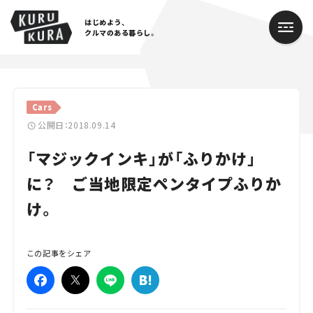
はじめよう、
クルマのある暮らし。
カテゴリ
Cars
Cars
公開日：2018.09.14
「マジックインキ」が「ふりかけ」
Lifestyle
に？ ご当地限定ペンタイプふりか
Traffic
け。
Special
Series
この記事をシェア
Campaign
人気のハッシュタグ