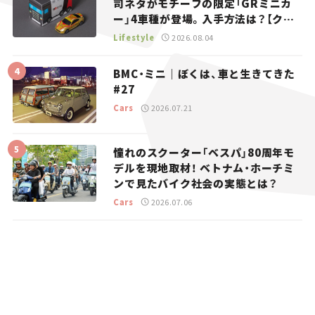
司ネタがモチーフの限定「GRミニカ
ー」4車種が登場。入手方法は？【クル
マとホビー】
Lifestyle
2026.08.04
BMC・ミニ｜ぼくは、車と生きてきた
#27
Cars
2026.07.21
憧れのスクーター「ベスパ」80周年モ
デルを現地取材！ ベトナム・ホーチミ
ンで見たバイク社会の実態とは？
Cars
2026.07.06