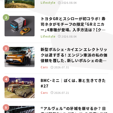
Lifestyle
2026.08.04
トヨタGRとスシローが初コラボ！ 寿
司ネタがモチーフの限定「GRミニカ
ー」4車種が登場。入手方法は？【クル
マとホビー】
Lifestyle
2026.08.04
新型ポルシェ・カイエン エレクトリッ
クは速すぎる！ エンジン車派の私の価
値観を覆した、新しいポルシェの走
り。
Cars
2026.07.31
BMC・ミニ｜ぼくは、車と生きてきた
#27
Cars
2026.07.21
“アルヴェル”の牙城を崩せるか？ 日