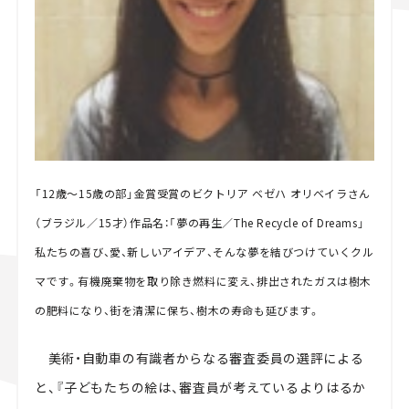
「12歳～15歳の部」金賞受賞のビクトリア ベゼハ オリベイラさん
（ブラジル／15才）作品名：「夢の再生／The Recycle of Dreams」
私たちの喜び、愛、新しいアイデア、そんな夢を結びつけていくクル
マです。有機廃棄物を取り除き燃料に変え、排出されたガスは樹木
の肥料になり、街を清潔に保ち、樹木の寿命も延びます。
美術・自動車の有識者からなる審査委員の選評による
と、『子どもたちの絵は、審査員が考えているよりはるか