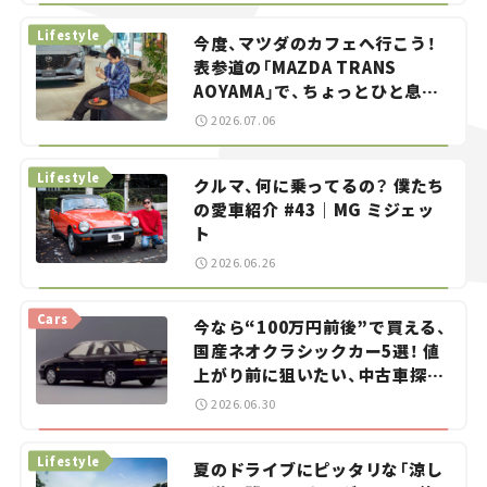
Lifestyle
今度、マツダのカフェへ行こう！
表参道の「MAZDA TRANS
AOYAMA」で、ちょっとひと息。
——連載｜CCGとクルマでどうす
2026.07.06
る？＜第13回＞
Lifestyle
クルマ、何に乗ってるの？ 僕たち
の愛車紹介 #43｜MG ミジェッ
ト
2026.06.26
Cars
今なら“100万円前後”で買える、
国産ネオクラシックカー5選！ 値
上がり前に狙いたい、中古車探し
をお手伝い――ちょっとイケてるマ
2026.06.30
イカー選び #02
Lifestyle
夏のドライブにピッタリな「涼し