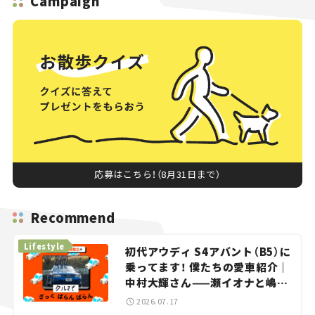
Campaign
応募はこちら！（8月31日まで）
Recommend
Lifestyle
初代アウディ S4アバント（B5）に
乗ってます！ 僕たちの愛車紹介｜
中村大輝さん——瀬イオナと嶋田
智之の「クルマでざっくばらんば
2026.07.17
らん！」＃20