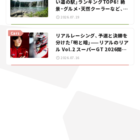
い道の駅」ランキングTOP6！ 絶
景・グルメ・天然クーラーなど、避
暑におすすめのスポットを紹介
2026.07.19
【道の駅マニアの推し駅ガイド】
vol.15
Cars
リアルレーシング、予選と決勝を
分けた「明と暗」——リアルのリア
ル Vol.2 スーパーGT 2026開幕
戦 岡山国際サーキット
2026.07.16