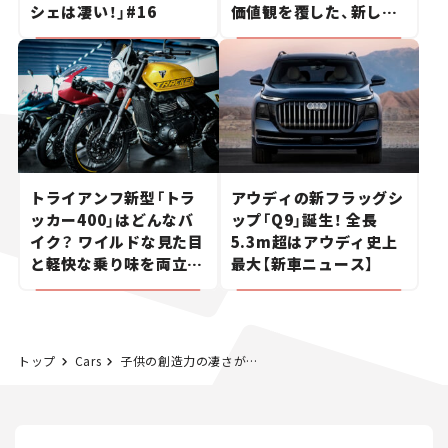
シェは凄い！」#16
価値観を覆した、新しい
ポルシェの走り。
トライアンフ新型「トラ
アウディの新フラッグシ
ッカー400」はどんなバ
ップ「Q9」誕生！ 全長
イク？ ワイルドな見た目
5.3m超はアウディ史上
と軽快な乗り味を両立し
最大【新車ニュース】
た400ccフラットトラッ
カー【試乗レビュー】
トップ
Cars
子供の創造力の凄さが大人をリセット、トヨタ夢のクルマアートコンテスト結果発表