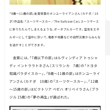
「8歳～11歳の部」金賞受賞のホンユーライアンさん（カナダ／10
才）作品名：「スーツケースカー／The Suitcase Car」スーツケース
に折りたたんでしまえるような、ポータブルカーです。空気をエネ
ルギーにして空中に浮いて、竜巻や地震などの自然災害からみんな
を逃がすことができます。
金賞には、「7歳以下の部」はルヴィンディア トゥシャ
ディ イントララトネさん（スリランカ 7歳）の「トヨタ
知識パラダイスカー」、「8歳～11歳の部」はホンユーライ
アンさん（カナダ 10歳）の「スーツケースカー」、「12歳
～15歳の部」はビクトリア ベゼハ オリベイラさん（ブラ
ジル 15歳）の「夢の再生」が選ばれた。