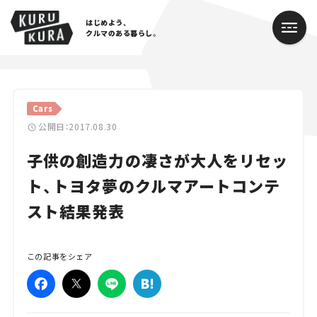
はじめよう、
クルマのある暮らし。
カテゴリ
Cars
Cars
公開日：2017.08.30
子供の創造力の凄さが大人をリセッ
Lifestyle
ト、トヨタ夢のクルマアートコンテ
Traffic
スト結果発表
Special
Series
この記事をシェア
Campaign
人気のハッシュタグ