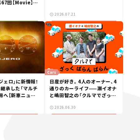
67回【Movie】
スーパーカーショー
2026.07.21
者たちの「驚き」
Cars
ジェロ」に新情報！
日産が好き。4人のオーナー、4
継承した「マルチ
通りのカーライフ——瀬イオナ
用へ【新車ニュー
と嶋田智之の「クルマでざっく
ばらんばらん！」＃19
2026.06.30