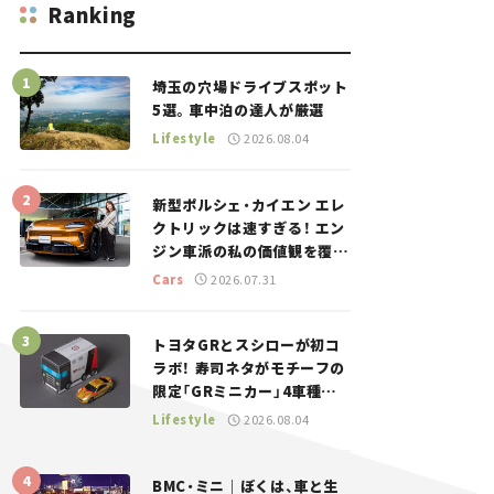
Ranking
埼玉の穴場ドライブスポット
5選。車中泊の達人が厳選
Lifestyle
2026.08.04
新型ポルシェ・カイエン エレ
クトリックは速すぎる！ エン
ジン車派の私の価値観を覆し
た、新しいポルシェの走り。
Cars
2026.07.31
トヨタGRとスシローが初コ
ラボ！ 寿司ネタがモチーフの
限定「GRミニカー」4車種が
登場。入手方法は？【クルマ
Lifestyle
2026.08.04
とホビー】
BMC・ミニ｜ぼくは、車と生