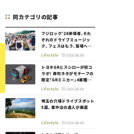
同カテゴリの記事
フジロック'26来場者、それ
ぞれのドライブミュージッ
ク。フェスはもう、苗場への
道中から始まっていた。
Lifestyle
2026.08.08
トヨタGRとスシローが初コ
ラボ！ 寿司ネタがモチーフの
限定「GRミニカー」4車種が
登場。入手方法は？【クルマ
Lifestyle
2026.08.04
とホビー】
埼玉の穴場ドライブスポット
5選。車中泊の達人が厳選
Lifestyle
2026.08.04