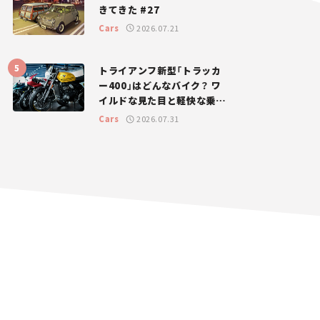
きてきた #27
Cars
2026.07.21
トライアンフ新型「トラッカ
ー400」はどんなバイク？ ワ
イルドな見た目と軽快な乗り
味を両立した400ccフラット
Cars
2026.07.31
トラッカー【試乗レビュー】