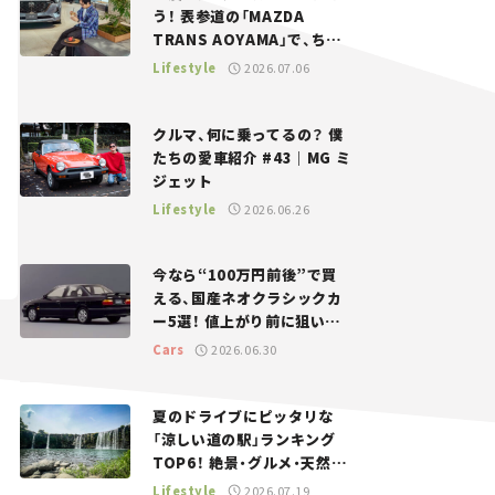
う！ 表参道の「MAZDA
TRANS AOYAMA」で、ちょ
っとひと息。——連載｜CCG
Lifestyle
2026.07.06
とクルマでどうする？＜第13
回＞
クルマ、何に乗ってるの？ 僕
たちの愛車紹介 #43｜MG ミ
ジェット
Lifestyle
2026.06.26
今なら“100万円前後”で買
える、国産ネオクラシックカ
ー5選！ 値上がり前に狙いた
い、中古車探しをお手伝い――ち
Cars
2026.06.30
ょっとイケてるマイカー選び
#02
夏のドライブにピッタリな
「涼しい道の駅」ランキング
TOP6！ 絶景・グルメ・天然ク
ーラーなど、避暑におすすめ
Lifestyle
2026.07.19