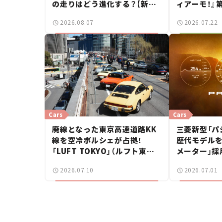
の走りはどう進化する？【新車
ィアーモ！』第
ニュース】
——新しい
2026.08.07
2026.07.22
で起きた、若
Cars
Cars
廃線となった東京高速道路KK
三菱新型「パ
線を空冷ポルシェが占拠！
歴代モデルを
「LUFT TOKYO」（ルフト東京）
メーター」採
が見せた奇跡の一日——ハッサ
ス】
2026.07.10
2026.07.01
ンの週末カーミーティング通信
#2