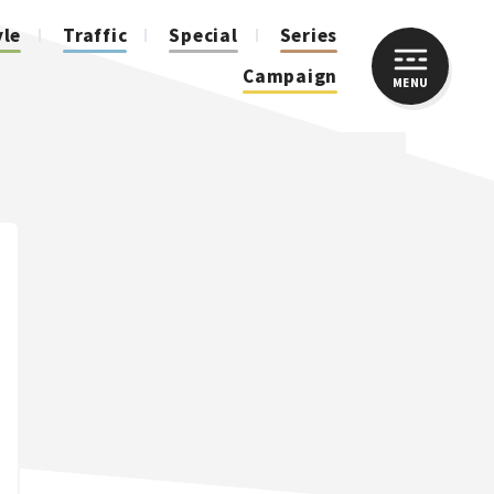
yle
Traffic
Special
Series
Campaign
MENU
CLOSE
人気のハッシュタグ
スズキ ジムニー｜Suzuki Jimny
スズキ｜Suzuki
マツダ｜Mazda
マツダ ロードスター｜Mazda Roadster