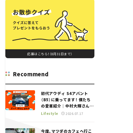
応募はこちら！（8月31日まで）
Recommend
初代アウディ S4アバント
（B5）に乗ってます！ 僕たち
の愛車紹介｜中村大輝さん
——瀬イオナと嶋田智之の
Lifestyle
2026.07.17
「クルマでざっくばらんばら
ん！」＃20
今度、マツダのカフェへ行こ