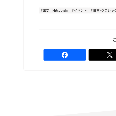
t
:
e
4
8
三菱｜Mitsubishi
イベント
旧車・クラシッ
.
8
9
%