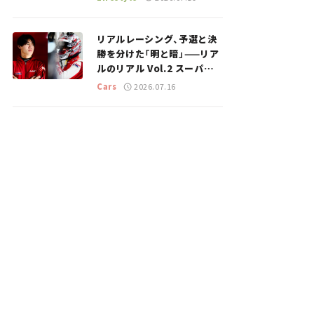
のスポットを紹介【道の駅マ
ニアの推し駅ガイド】vol.15
リアルレーシング、予選と決
勝を分けた「明と暗」——リア
ルのリアル Vol.2 スーパー
GT 2026開幕戦 岡山国際サ
Cars
2026.07.16
ーキット