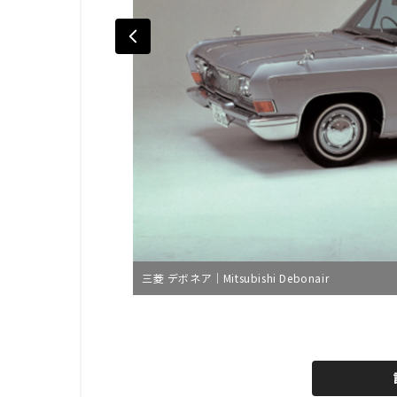
三菱 デボネア｜Mitsubishi Debonair
L
o
/
U
a
n
d
m
e
u
d