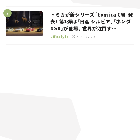
トミカが新シリーズ「tomica CW」発
表！ 第1弾は「日産 シルビア」「ホンダ
NSX」が登場。世界が注目す
る“JDM”に焦点【クルマとホビー】
Lifestyle
2026.07.29