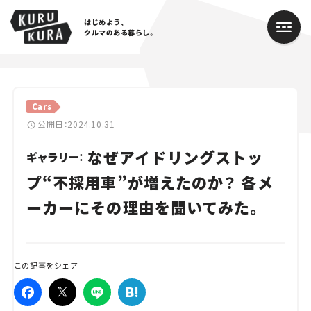
はじめよう、
クルマのある暮らし。
カテゴリ
Cars
Cars
公開日：2024.10.31
なぜアイドリングストッ
Lifestyle
ギャラリー：
プ“不採用車”が増えたのか？ 各メ
Traffic
ーカーにその理由を聞いてみた。
Special
Series
この記事をシェア
Campaign
人気のハッシュタグ