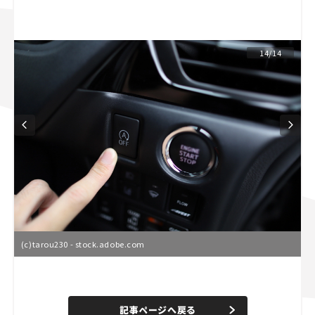
スズキ ジムニー｜Suzuki Jimny
スズキ｜Suzuki
マツダ｜Mazda
マツダ ロードスター｜Mazda Roadster
14/14
(c)tarou230 - stock.adobe.com
L
o
/
U
a
n
d
記事ページへ戻る
m
e