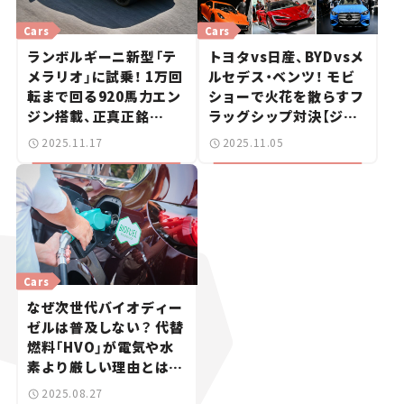
Cars
Cars
ランボルギーニ新型「テ
トヨタvs日産、BYDvsメ
メラリオ」に試乗！ 1万回
ルセデス・ベンツ！ モビ
転まで回る920馬力エン
ショーで火花を散らすフ
ジン搭載、正真正銘
ラッグシップ対決【ジャ
の“Fuoriclasse（規格
パンモビリティショー
2025.11.17
2025.11.05
外）”とは何かを確かめ
2025】
た【試乗レビュー】
Cars
なぜ次世代バイオディー
ゼルは普及しない？ 代替
燃料「HVO」が電気や水
素より厳しい理由とは
【国沢光宏がクルマ業界
2025.08.27