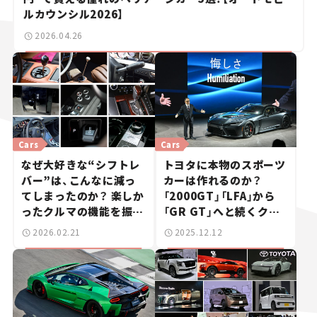
ルカウンシル2026】
2026.04.26
Cars
Cars
なぜ大好きな“シフトレ
トヨタに本物のスポーツ
バー”は、こんなに減っ
カーは作れるのか？
てしまったのか？ 楽しか
「2000GT」「LFA」から
ったクルマの機能を振り
「GR GT」へと続くクル
返る
マ屋の挑戦の物語
2026.02.21
2025.12.12