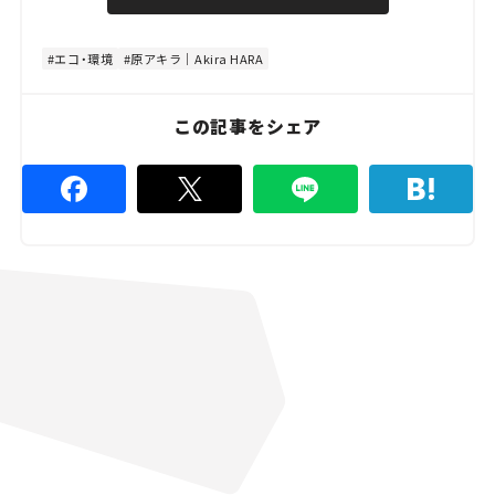
u
d
t
:
e
4
8
エコ・環境
原アキラ｜Akira HARA
.
8
9
%
この記事をシェア