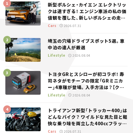
新型ポルシェ・カイエン エレクトリッ
クは速すぎる！ エンジン車派の私の価
値観を覆した、新しいポルシェの走
り。
Cars
2026.07.31
埼玉の穴場ドライブスポット5選。車
中泊の達人が厳選
Lifestyle
2026.08.04
トヨタGRとスシローが初コラボ！ 寿
司ネタがモチーフの限定「GRミニカ
ー」4車種が登場。入手方法は？【クル
マとホビー】
Lifestyle
2026.08.04
トライアンフ新型「トラッカー400」は
どんなバイク？ ワイルドな見た目と軽
快な乗り味を両立した400ccフラット
トラッカー【試乗レビュー】
Cars
2026.07.31