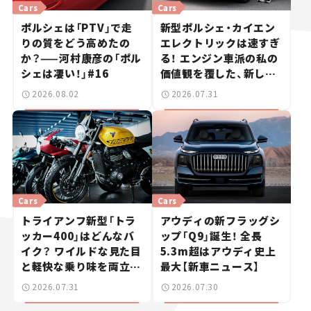
Cars
Cars
ポルシェは「PTV」で走
新型ポルシェ・カイエン
りの質をどう高めたの
エレクトリックは速すぎ
か？——河村康彦の「ポル
る！ エンジン車派の私の
シェは凄い！」#16
価値観を覆した、新しい
ポルシェの走り。
2026.08.02
2026.07.31
Cars
Cars
トライアンフ新型「トラ
アウディの新フラッグシ
ッカー400」はどんなバ
ップ「Q9」誕生！ 全長
イク？ ワイルドな見た目
5.3m超はアウディ史上
と軽快な乗り味を両立し
最大【新車ニュース】
た400ccフラットトラッ
2026.07.31
2026.07.30
カー【試乗レビュー】