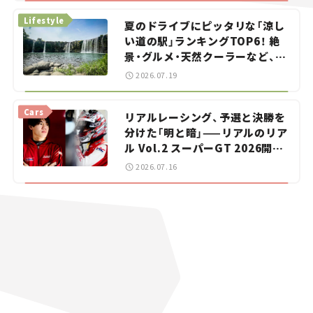
Lifestyle
夏のドライブにピッタリな「涼し
い道の駅」ランキングTOP6！ 絶
景・グルメ・天然クーラーなど、避
暑におすすめのスポットを紹介
2026.07.19
【道の駅マニアの推し駅ガイド】
vol.15
Cars
リアルレーシング、予選と決勝を
分けた「明と暗」——リアルのリア
ル Vol.2 スーパーGT 2026開幕
戦 岡山国際サーキット
2026.07.16