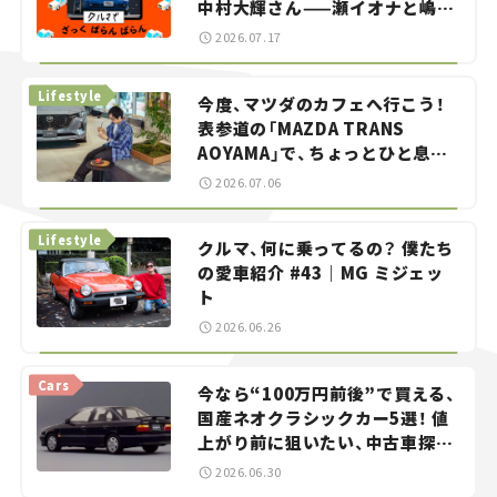
中村大輝さん——瀬イオナと嶋田
智之の「クルマでざっくばらんば
2026.07.17
らん！」＃20
Lifestyle
今度、マツダのカフェへ行こう！
表参道の「MAZDA TRANS
AOYAMA」で、ちょっとひと息。
——連載｜CCGとクルマでどうす
2026.07.06
る？＜第13回＞
Lifestyle
クルマ、何に乗ってるの？ 僕たち
の愛車紹介 #43｜MG ミジェッ
ト
2026.06.26
Cars
今なら“100万円前後”で買える、
国産ネオクラシックカー5選！ 値
上がり前に狙いたい、中古車探し
をお手伝い――ちょっとイケてるマ
2026.06.30
イカー選び #02