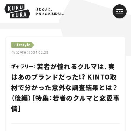
はじめよう、
クルマのある暮らし。
カテゴリ
Lifestyle
Cars
公開日：2024.02.29
若者が憧れるクルマは、実
Lifestyle
ギャラリー：
はあのブランドだった!? KINTO取
Traffic
材で分かった意外な調査結果とは？
Special
（後編）【特集：若者のクルマと恋愛事
Series
情】
Campaign
人気のハッシュタグ