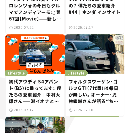
ロレンツォの今日もクル
の？ 僕たちの愛車紹介
マでアンディアーモ！』第
#44｜ホンダ インサイト
67回【Movie】——新しい
スーパーカーショーで起
2026.07.22
2026.07.17
きた、若者たちの「驚き」
Lifestyle
Lifestyle
初代アウディ S4アバン
フォルクスワーゲン・ゴ
ト（B5）に乗ってます！ 僕
ルフGTI（7代目）は毎日
たちの愛車紹介｜中村大
が楽しい。オーナー・児
輝さん——瀬イオナと嶋
林幸輔さんが語る“ちょ
田智之の「クルマでざっ
うどいいスポーツカ
2026.07.17
2026.07.10
くばらんばらん！」＃20
ー”の魅力