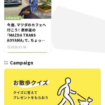
Lifestyle
今度、マツダのカフェへ
行こう！ 表参道の
「MAZDA TRANS
AOYAMA」で、ちょっと
ひと息。——連載｜CCG
2026.07.06
とクルマでどうする？＜
第13回＞
Campaign