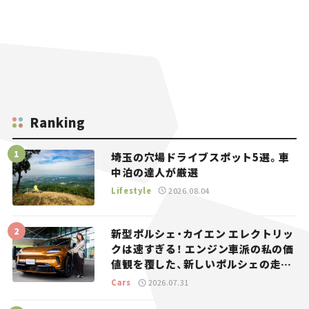
Ranking
埼玉の穴場ドライブスポット5選。車
中泊の達人が厳選
Lifestyle
2026.08.04
新型ポルシェ・カイエン エレクトリッ
クは速すぎる！ エンジン車派の私の価
値観を覆した、新しいポルシェの走
り。
Cars
2026.07.31