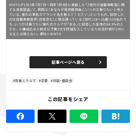
KINTOが2023年7月7日〜同年7月9日に実施した「Z世代の自動車教習に関
する実態調査」で、質問は「あなたが免許取得後にいつかは乗りたいと考え
ている、憧れの車名かブランド名を教えてください」というもの。回答した
のは自動車教習所（合宿含む）に現在通っているZ世代（18〜25歳）539名のう
ち、いつかは乗りたい憧れのクルマが「ある」と回答した全体の64.9%の人
たち。※構成比は小数点以下第2位を四捨五入しているため合計値が100に
なるとは限らない。資料＝KINTO
L
o
/
U
a
n
d
記事ページへ戻る
m
e
u
d
t
:
e
4
8
若者とクルマ
恋愛
対談・座談会
.
8
9
%
この記事をシェア