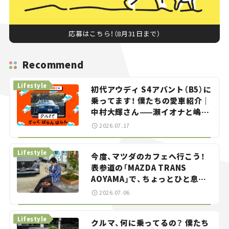
応募はこちら！（8月31日まで）
Recommend
Lifestyle
初代アウディ S4アバント（B5）に
乗ってます！ 僕たちの愛車紹介｜
中村大輝さん——瀬イオナと嶋田
智之の「クルマでざっくばらんば
2026.07.17
らん！」＃20
Lifestyle
今度、マツダのカフェへ行こう！
表参道の「MAZDA TRANS
AOYAMA」で、ちょっとひと息。
——連載｜CCGとクルマでどうす
2026.07.06
る？＜第13回＞
Lifestyle
クルマ、何に乗ってるの？ 僕たち