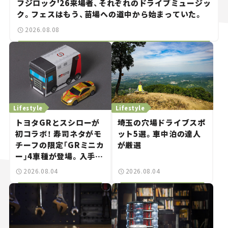
フジロック'26来場者、それぞれのドライブミュージッ
ク。フェスはもう、苗場への道中から始まっていた。
2026.08.08
Lifestyle
Lifestyle
トヨタGRとスシローが
埼玉の穴場ドライブスポ
初コラボ！ 寿司ネタがモ
ット5選。車中泊の達人
チーフの限定「GRミニカ
が厳選
ー」4車種が登場。入手方
法は？【クルマとホビー】
2026.08.04
2026.08.04