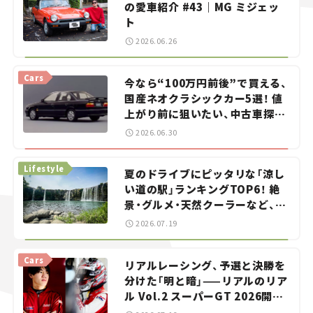
の愛車紹介 #43｜MG ミジェッ
ト
2026.06.26
Cars
今なら“100万円前後”で買える、
国産ネオクラシックカー5選！ 値
上がり前に狙いたい、中古車探し
をお手伝い――ちょっとイケてるマ
2026.06.30
イカー選び #02
Lifestyle
夏のドライブにピッタリな「涼し
い道の駅」ランキングTOP6！ 絶
景・グルメ・天然クーラーなど、避
暑におすすめのスポットを紹介
2026.07.19
【道の駅マニアの推し駅ガイド】
vol.15
Cars
リアルレーシング、予選と決勝を
分けた「明と暗」——リアルのリア
ル Vol.2 スーパーGT 2026開幕
戦 岡山国際サーキット