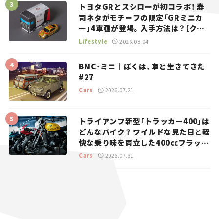
トヨタGRとスシローが初コラボ！ 寿
司ネタがモチーフの限定「GRミニカ
ー」4車種が登場。入手方法は？【クル
マとホビー】
Lifestyle
2026.08.04
BMC・ミニ｜ぼくは、車と生きてきた
#27
Cars
2026.07.21
トライアンフ新型「トラッカー400」は
どんなバイク？ ワイルドな見た目と軽
快な乗り味を両立した400ccフラット
トラッカー【試乗レビュー】
Cars
2026.07.31