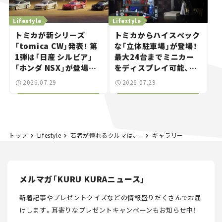
Lifestyle
Lifestyle
トミカが新シリーズ
トミカからハイスペック
「tomica CW」発表！ 第
な「立体駐車場」が登場！
1弾は「日産 シルビア」
最大24台までミニカー
「ホンダ NSX」が登場。
をディスプレイ可能、特
世界が注目す
別な「日産 GT-R
2026.07.29
2026.07.29
る“JDM"に焦点【クルマ
NISMO」も付属【クルマ
とホビー】
とホビー】
トップ
Lifestyle
若者が憧れるクルマは、実はあのブランドだった!? KINTO取材で分かった意外な調査結果とは？（後編）【特集：若者のクルマと恋愛事情】
ギャラリー
メルマガ「KURU KURAニュース」
新着記事やプレゼントクイズなどの情報盛りだくさんでお届
けします。
耳寄りなプレゼントキャンペーンもお知らせ中！