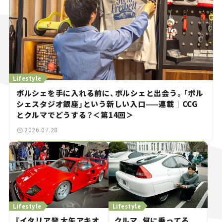
Lifestyle
ポルシェを手に入れる前に、ポルシェと出会う。「ポル
シェスタジオ銀座」という新しい入口——連載｜CCG
とクルマでどうする？＜第14回＞
2026.07.28
Lifestyle
Lifestyle
『イタリア発 大矢アキオ
クルマ、何に乗ってる