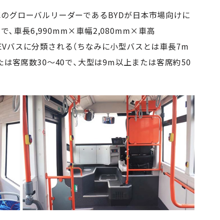
のグローバルリーダーである
BYD
が日本市場向けに
名で、車長
6,990mm
×車幅
2,080mm
×車高
EV
バスに分類される（ちなみに小型バスとは車長
7m
たは客席数
30
～
40で
、大型は
9m
以上または客席約
50