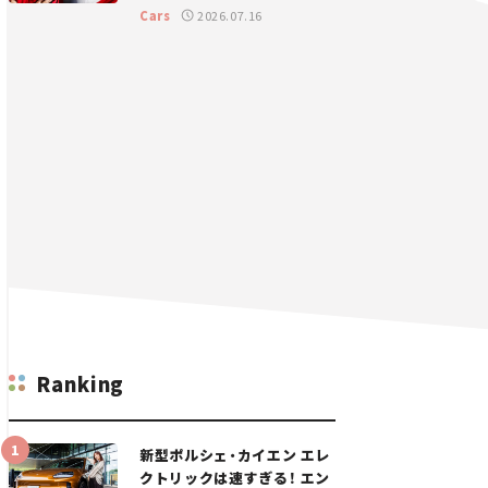
GT 2026開幕戦 岡山国際サ
Cars
2026.07.16
ーキット
Ranking
新型ポルシェ・カイエン エレ
クトリックは速すぎる！ エン