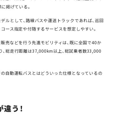
標に掲げている。
デルとして、路線バスや運送トラックであれば、巡回
、コース指定や付随するサービスを想定しやすい。
販売などを行う先進モビリティは、既に全国で
40
か
り、総走行距離は
37,000km
以上、総試乗者数
33,000
の自動運転バスとはどういった仕様となっているの
が違う！