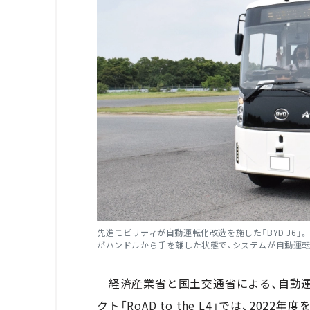
先進モビリティ
が自動運転化改造を施した「
BYD J6
」
がハンドルから手を離した状態で、システムが自動運転
経済産業省と国土交通省による、自動
クト「
RoAD to the L4
」では、
2022
年度を