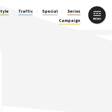
style
Traffic
Special
Series
MENU
CLOSE
Campaign
人気のハッシュタグ
スズキ ジムニー｜Suzuki Jimny
スズキ｜Suzuki
マツダ｜Mazda
マツダ ロードスター｜Mazda Roadster