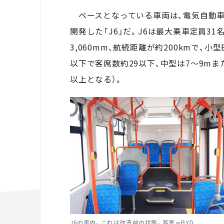
ベースとなっている車両は、電気自動車
開発した「
J6
」だ。
J6
は最大乗車定員
31
3,060mm
、航続距離が約
200km
で、小型
以下で客席数約
29
以下、中型は
7
～
9m
ま
以上となる）。
J6
の車内。これは改造前の状態。写真＝
BYD