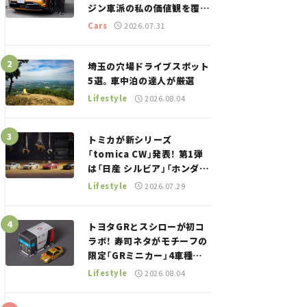
ジン車派の私の価値観を覆し
た、新しいポルシェの走り。
Cars
2026.07.31
埼玉の穴場ドライブスポット
5選。車中泊の達人が厳選
Lifestyle
2026.08.04
トミカが新シリーズ
「tomica CW」発表！ 第1弾
は「日産 シルビア」「ホンダ
NSX」が登場。世界が注目す
Lifestyle
2026.07.29
る“JDM”に焦点【クルマとホ
ビー】
トヨタGRとスシローが初コ
ラボ！ 寿司ネタがモチーフの
限定「GRミニカー」4車種が
登場。入手方法は？【クルマ
Lifestyle
2026.08.04
とホビー】