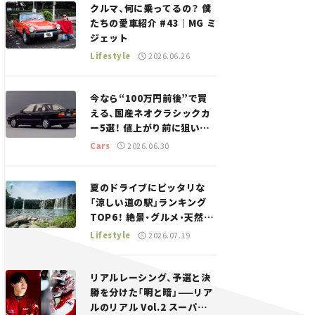
クルマ、何に乗ってるの？ 僕
たちの愛車紹介 #43｜MG ミ
ジェット
Lifestyle
2026.06.26
今なら“100万円前後”で買
える、国産ネオクラシックカ
ー5選！ 値上がり前に狙いた
い、中古車探しをお手伝い――ち
Cars
2026.06.30
ょっとイケてるマイカー選び
#02
夏のドライブにピッタリな
「涼しい道の駅」ランキング
TOP6！ 絶景・グルメ・天然ク
ーラーなど、避暑におすすめ
Lifestyle
2026.07.19
のスポットを紹介【道の駅マ
ニアの推し駅ガイド】vol.15
リアルレーシング、予選と決
勝を分けた「明と暗」——リア
ルのリアル Vol.2 スーパー