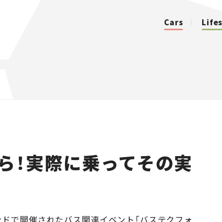
Cars
Life
カテゴリ
Cars
Lifestyle
ら！実際に乗ってその実
Traffic
Special
Series
ンドで開催されたバス関連イベント「バステクフォ