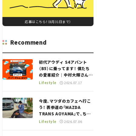
応募はこちら！（8月31日まで）
Recommend
初代アウディ S4アバント
（B5）に乗ってます！ 僕たち
の愛車紹介｜中村大輝さん
——瀬イオナと嶋田智之の
Lifestyle
2026.07.17
「クルマでざっくばらんばら
ん！」＃20
今度、マツダのカフェへ行こ
う！ 表参道の「MAZDA
TRANS AOYAMA」で、ちょ
っとひと息。——連載｜CCG
Lifestyle
2026.07.06
とクルマでどうする？＜第13
回＞