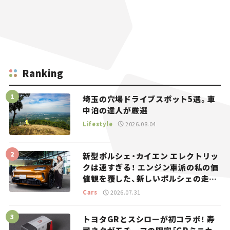
Ranking
埼玉の穴場ドライブスポット5選。車
中泊の達人が厳選
Lifestyle
2026.08.04
新型ポルシェ・カイエン エレクトリッ
クは速すぎる！ エンジン車派の私の価
値観を覆した、新しいポルシェの走
り。
Cars
2026.07.31
トヨタGRとスシローが初コラボ！ 寿