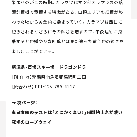
染まるのがこの時期。カラマツはマツ科カラマツ属の落
葉針葉樹で黄葉する特徴がある。山頂エリアの紅葉が終
わった頃から黄金色に染まっていく。カラマツは西日に
照らされるとさらにその輝きを増すので、午後遅めに搭
乗すると色鮮やかな紅葉とはまた違った黄金色の輝きを
楽しむことができる。
新潟県・苗場スキー場 ドラゴンドラ
【所 在 地】新潟県南魚沼郡湯沢町三国
【問合わせ】TEL:025-789-4117
→ 次ページ：
東日本編のラストは「とにかく高い！」瞬間地上高が凄い
究極のロープウェイ