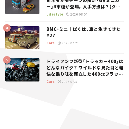
司ネタがモチーフの限定「GRミニカ
ー」4車種が登場。入手方法は？【クル
マとホビー】
Lifestyle
2026.08.04
BMC・ミニ｜ぼくは、車と生きてきた
#27
Cars
2026.07.21
トライアンフ新型「トラッカー400」は
どんなバイク？ ワイルドな見た目と軽
快な乗り味を両立した400ccフラット
トラッカー【試乗レビュー】
Cars
2026.07.31