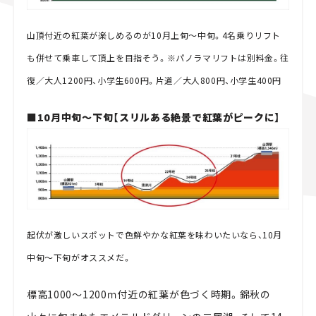
山頂付近の紅葉が楽しめるのが10月上旬～中旬。4名乗りリフト
も併せて乗車して頂上を目指そう。※パノラマリフトは別料金。往
復／大人1200円、小学生600円。片道／大人800円、小学生400円
■10月中旬～下旬【スリルある絶景で紅葉がピークに】
起伏が激しいスポットで色鮮やかな紅葉を味わいたいなら、10月
中旬～下旬がオススメだ。
標高1000～1200ｍ付近の紅葉が色づく時期。錦秋の