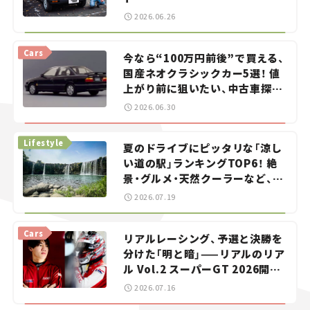
2026.06.26
Cars
今なら“100万円前後”で買える、
国産ネオクラシックカー5選！ 値
上がり前に狙いたい、中古車探し
をお手伝い――ちょっとイケてるマ
2026.06.30
イカー選び #02
Lifestyle
夏のドライブにピッタリな「涼し
い道の駅」ランキングTOP6！ 絶
景・グルメ・天然クーラーなど、避
暑におすすめのスポットを紹介
2026.07.19
【道の駅マニアの推し駅ガイド】
vol.15
Cars
リアルレーシング、予選と決勝を
分けた「明と暗」——リアルのリア
ル Vol.2 スーパーGT 2026開幕
戦 岡山国際サーキット
2026.07.16