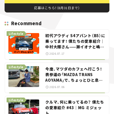
応募はこちら！（8月31日まで）
Recommend
Lifestyle
初代アウディ S4アバント（B5）に
乗ってます！ 僕たちの愛車紹介｜
中村大輝さん——瀬イオナと嶋田
智之の「クルマでざっくばらんば
2026.07.17
らん！」＃20
Lifestyle
今度、マツダのカフェへ行こう！
表参道の「MAZDA TRANS
AOYAMA」で、ちょっとひと息。
——連載｜CCGとクルマでどうす
2026.07.06
る？＜第13回＞
Lifestyle
クルマ、何に乗ってるの？ 僕たち
の愛車紹介 #43｜MG ミジェッ
ト