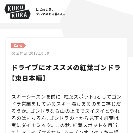
はじめよう、
クルマのある暮らし。
カテゴリ
Cars
Cars
公開日：2019.10.08
ドライブにオススメの紅葉ゴンドラ
Lifestyle
【東日本編】
Traffic
Special
スキーシーズンを前に「紅葉スポット」としてゴン
ドラ営業をしているスキー場もあるのをご存じだ
Series
ろうか。ゴンドラなら山の上までスイスイと登れ
るのはもちろん、ゴンドラの上から見下す紅葉は
Campaign
実にダイナミック。この秋、紅葉スポットを目当
てにドライブするなら、シーズンオフのスキー場
人気のハッシュタグ