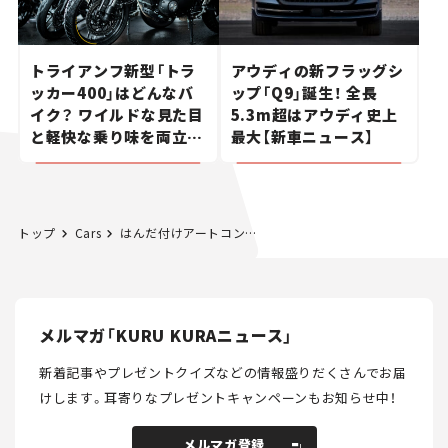
トライアンフ新型「トラ
アウディの新フラッグシ
ッカー400」はどんなバ
ップ「Q9」誕生！ 全長
イク？ ワイルドな見た目
5.3m超はアウディ史上
と軽快な乗り味を両立し
最大【新車ニュース】
た400ccフラットトラッ
カー【試乗レビュー】
トップ
Cars
はんだ付けアートコンテスト2018結果発表！優勝作品は精巧な「鳥」
メルマガ「KURU KURAニュース」
新着記事やプレゼントクイズなどの情報盛りだくさんでお届
けします。
耳寄りなプレゼントキャンペーンもお知らせ中！
メルマガ登録