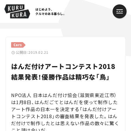
はじめよう、
クルマのある暮らし。
カテゴリ
Cars
Cars
公開日：2019.02.21
はんだ付けアートコンテスト2018
Lifestyle
結果発表！優勝作品は精巧な「鳥」
Traffic
Special
NPO法人 日本はんだ付け協会（滋賀県東近江市）
は1月8日、はんだごてとはんだを使って制作した
Series
アート作品の日本一を決定する「はんだ付けアー
トコンテスト2018」の審査結果を発表した。はん
Campaign
だ付けで制作したとは思えない作品の数々に驚く
こと請け合いだ。
人気のハッシュタグ