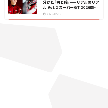
分けた「明と暗」——リアルのリア
ル Vol.2 スーパーGT 2026開幕
戦 岡山国際サーキット
2026.07.16