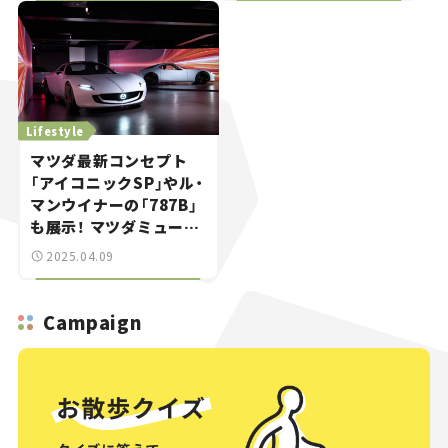
うする？＜第5回＞
Lifestyle
マツダ最新コンセプト
「アイコニックSP」やル・
マンウイナーの「787B」
も展示！ マツダミュージ
アムがリニューアルオー
2025.04.09
プン。
Campaign