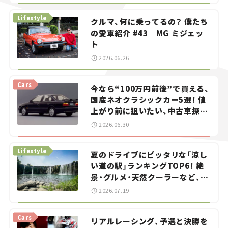
る？＜第13回＞
Lifestyle
クルマ、何に乗ってるの？ 僕たち
の愛車紹介 #43｜MG ミジェッ
ト
2026.06.26
Cars
今なら“100万円前後”で買える、
国産ネオクラシックカー5選！ 値
上がり前に狙いたい、中古車探し
をお手伝い――ちょっとイケてるマ
2026.06.30
イカー選び #02
Lifestyle
夏のドライブにピッタリな「涼し
い道の駅」ランキングTOP6！ 絶
景・グルメ・天然クーラーなど、避
暑におすすめのスポットを紹介
2026.07.19
【道の駅マニアの推し駅ガイド】
vol.15
Cars
リアルレーシング、予選と決勝を