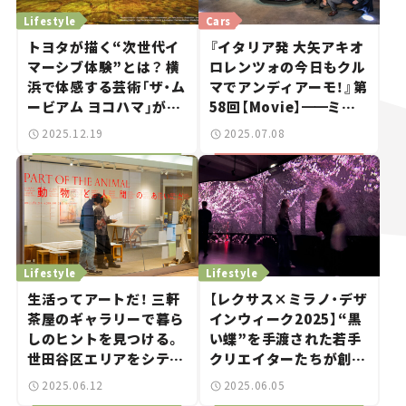
Lifestyle
Cars
トヨタが描く“次世代イ
『イタリア発 大矢アキオ
マーシブ体験”とは？ 横
ロレンツォの今日もクル
浜で体感する芸術「ザ・ム
マでアンディアーモ！』第
ービアム ヨコハマ」が期
58回【Movie】
━━
ミラ
間限定で開催！
ノ・デザインウィークで
2025.12.19
2025.07.08
出会った次世代の才能
Lifestyle
Lifestyle
生活ってアートだ！ 三軒
【レクサス×ミラノ・デザ
茶屋のギャラリーで暮ら
インウィーク2025】“黒
しのヒントを見つける。
い蝶”を手渡された若手
世田谷区エリアをシティ
クリエイターたちが創造
ガイド【生活工房編】
━━
したものとは。
2025.06.12
2025.06.05
連載｜CCGとクルマでど