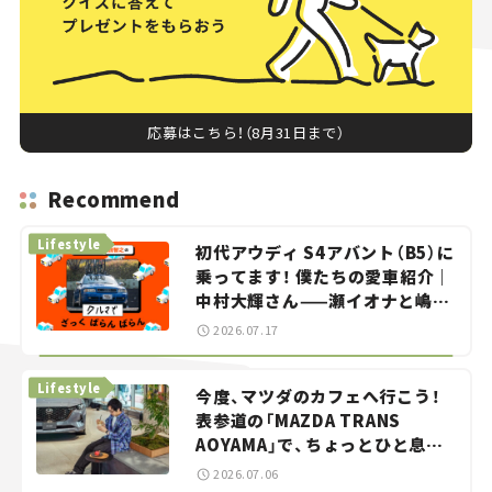
応募はこちら！（8月31日まで）
Recommend
Lifestyle
初代アウディ S4アバント（B5）に
乗ってます！ 僕たちの愛車紹介｜
中村大輝さん——瀬イオナと嶋田
智之の「クルマでざっくばらんば
2026.07.17
らん！」＃20
Lifestyle
今度、マツダのカフェへ行こう！
表参道の「MAZDA TRANS
AOYAMA」で、ちょっとひと息。
——連載｜CCGとクルマでどうす
2026.07.06