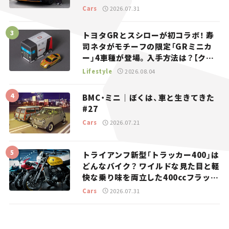
り。
Cars
2026.07.31
トヨタGRとスシローが初コラボ！ 寿
司ネタがモチーフの限定「GRミニカ
ー」4車種が登場。入手方法は？【クル
マとホビー】
Lifestyle
2026.08.04
BMC・ミニ｜ぼくは、車と生きてきた
#27
Cars
2026.07.21
トライアンフ新型「トラッカー400」は
どんなバイク？ ワイルドな見た目と軽
快な乗り味を両立した400ccフラット
トラッカー【試乗レビュー】
Cars
2026.07.31