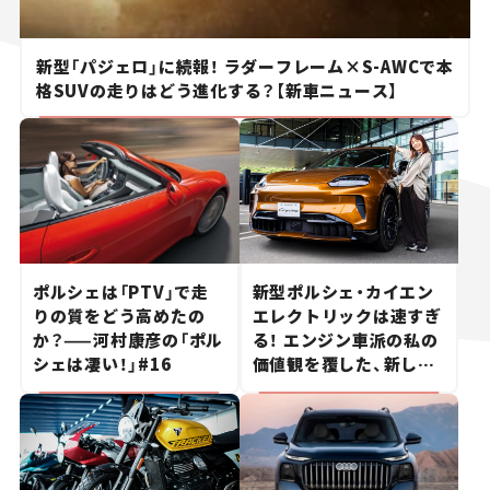
新型「パジェロ」に続報！ ラダーフレーム×S-AWCで本
格SUVの走りはどう進化する？【新車ニュース】
ポルシェは「PTV」で走
新型ポルシェ・カイエン
りの質をどう高めたの
エレクトリックは速すぎ
か？——河村康彦の「ポル
る！ エンジン車派の私の
シェは凄い！」#16
価値観を覆した、新しい
ポルシェの走り。