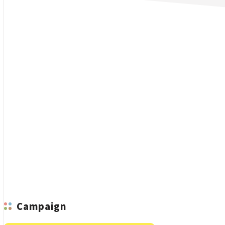
n
Campaign