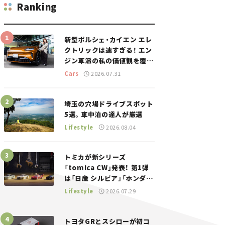
Ranking
新型ポルシェ・カイエン エレ
クトリックは速すぎる！ エン
ジン車派の私の価値観を覆し
た、新しいポルシェの走り。
Cars
2026.07.31
埼玉の穴場ドライブスポット
5選。車中泊の達人が厳選
Lifestyle
2026.08.04
トミカが新シリーズ
「tomica CW」発表！ 第1弾
は「日産 シルビア」「ホンダ
NSX」が登場。世界が注目す
Lifestyle
2026.07.29
る“JDM”に焦点【クルマとホ
ビー】
トヨタGRとスシローが初コ