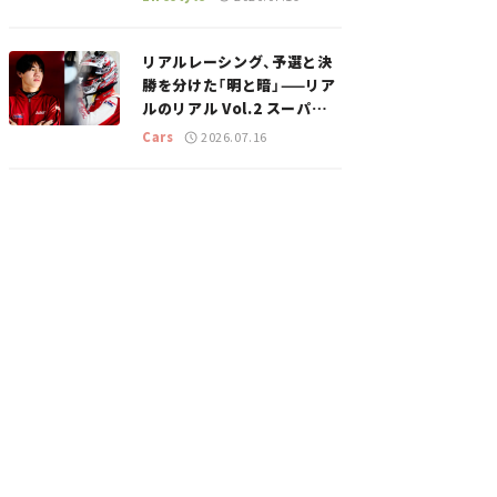
のスポットを紹介【道の駅マ
ニアの推し駅ガイド】vol.15
リアルレーシング、予選と決
勝を分けた「明と暗」——リア
ルのリアル Vol.2 スーパー
GT 2026開幕戦 岡山国際サ
Cars
2026.07.16
ーキット