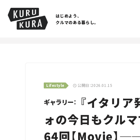
はじめよう、
クルマのある暮らし。
公開日：2026.01.15
Lifestyle
『イタリア
ギャラリー：
ォの今日もクルマ
64回【Movie