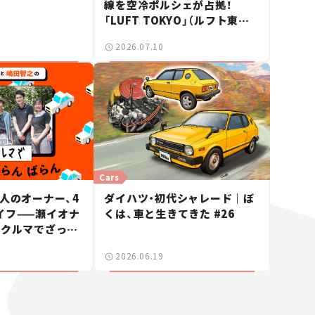
線を空冷ポルシェが占拠！
「LUFT TOKYO」（ルフト東京）
が見せた奇跡の一日——ハッサ
2026.07.10
ンの週末カーミーティング通信
#2
Cars
人のオーナー、4
ダイハツ・初代シャレード｜ぼ
イフ——瀬イオナ
くは、車と生きてきた #26
「クルマでざっく
」＃19
2026.06.19