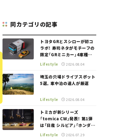
同カテゴリの記事
トヨタGRとスシローが初コ
ラボ！ 寿司ネタがモチーフの
限定「GRミニカー」4車種が
登場。入手方法は？【クルマ
Lifestyle
2026.08.04
とホビー】
埼玉の穴場ドライブスポット
5選。車中泊の達人が厳選
Lifestyle
2026.08.04
トミカが新シリーズ
「tomica CW」発表！ 第1弾
は「日産 シルビア」「ホンダ
NSX」が登場。世界が注目す
Lifestyle
2026.07.29
る“JDM"に焦点【クルマとホ