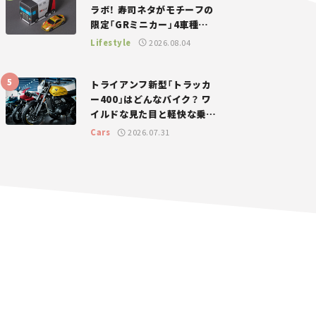
ラボ！ 寿司ネタがモチーフの
限定「GRミニカー」4車種が
登場。入手方法は？【クルマ
Lifestyle
2026.08.04
とホビー】
トライアンフ新型「トラッカ
ー400」はどんなバイク？ ワ
イルドな見た目と軽快な乗り
味を両立した400ccフラット
Cars
2026.07.31
トラッカー【試乗レビュー】