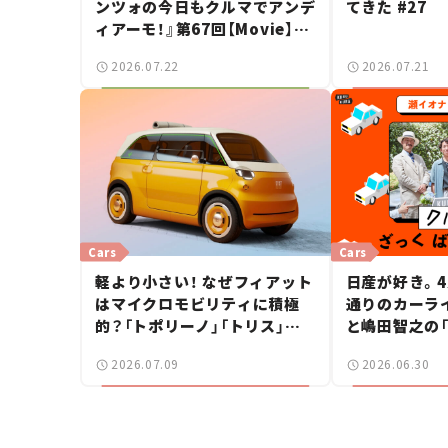
ンツォの今日もクルマでアンデ
てきた #27
ィアーモ！』第67回【Movie】
——新しいスーパーカーショー
2026.07.22
2026.07.21
で起きた、若者たちの「驚き」
Cars
Cars
軽より小さい！ なぜフィアット
日産が好き。4
はマイクロモビリティに積極
通りのカーラ
的？「トポリーノ」「トリス」に
と嶋田智之の
続きコンセプトカー「ムルティ
ばらんばらん！
2026.07.09
2026.06.30
プリーナ」を発表。