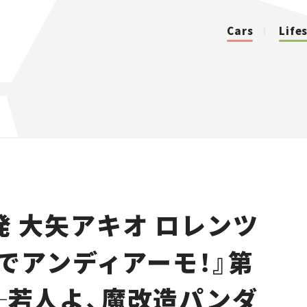
Cars
Life
カテゴリ
Cars
Lifestyle
発 大矢アキオ ロレンツ
Traffic
でアンディアーモ！』第
Special
】──若人よ、魔改造パンダ
Series