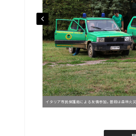
イタリア市民保護局による友情参加。普段は森林火
L
o
/
U
a
n
d
m