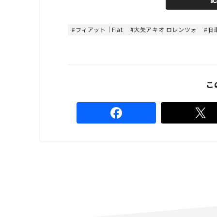
e
u
d
t
:
e
4
4
フィアット｜Fiat
大矢アキオ ロレンツォ
旧
.
4
4
%
こ