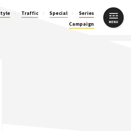
style
Traffic
Special
Series
MENU
CLOSE
Campaign
人気のハッシュタグ
スズキ ジムニー｜Suzuki Jimny
スズキ｜Suzuki
マツダ｜Mazda
マツダ ロードスター｜Mazda Roadster