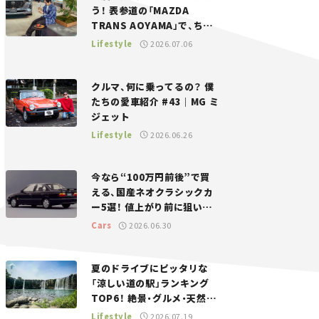
う！ 表参道の「MAZDA
TRANS AOYAMA」で、ちょ
っとひと息。——連載｜CCG
Lifestyle
2026.07.06
とクルマでどうする？＜第13
回＞
クルマ、何に乗ってるの？ 僕
たちの愛車紹介 #43｜MG ミ
ジェット
Lifestyle
2026.06.26
今なら“100万円前後”で買
える、国産ネオクラシックカ
ー5選！ 値上がり前に狙いた
い、中古車探しをお手伝い――ち
Cars
2026.06.30
ょっとイケてるマイカー選び
#02
夏のドライブにピッタリな
「涼しい道の駅」ランキング
TOP6！ 絶景・グルメ・天然ク
ーラーなど、避暑におすすめ
Lifestyle
2026.07.19