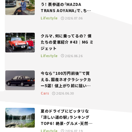
う！ 表参道の「MAZDA
TRANS AOYAMA」で、ちょ
っとひと息。——連載｜CCG
Lifestyle
2026.07.06
とクルマでどうする？＜第13
回＞
クルマ、何に乗ってるの？ 僕
たちの愛車紹介 #43｜MG ミ
ジェット
Lifestyle
2026.06.26
今なら“100万円前後”で買
える、国産ネオクラシックカ
ー5選！ 値上がり前に狙いた
い、中古車探しをお手伝い――ち
Cars
2026.06.30
ょっとイケてるマイカー選び
#02
夏のドライブにピッタリな
「涼しい道の駅」ランキング
TOP6！ 絶景・グルメ・天然ク
ーラーなど、避暑におすすめ
Lifestyle
2026.07.19