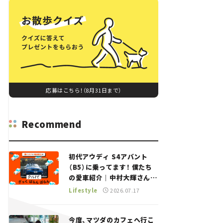
応募はこちら！（8月31日まで）
Recommend
初代アウディ S4アバント
（B5）に乗ってます！ 僕たち
の愛車紹介｜中村大輝さん
——瀬イオナと嶋田智之の
Lifestyle
2026.07.17
「クルマでざっくばらんばら
ん！」＃20
今度、マツダのカフェへ行こ