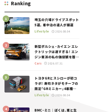
Ranking
埼玉の穴場ドライブスポット
5選。車中泊の達人が厳選
Lifestyle
2026.08.04
新型ポルシェ・カイエン エレ
クトリックは速すぎる！ エン
ジン車派の私の価値観を覆し
た、新しいポルシェの走り。
Cars
2026.07.31
トヨタGRとスシローが初コ
ラボ！ 寿司ネタがモチーフの
限定「GRミニカー」4車種が
登場。入手方法は？【クルマ
Lifestyle
2026.08.04
とホビー】
BMC・ミニ｜ぼくは、車と生