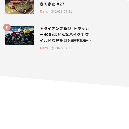
きてきた #27
Cars
2026.07.21
トライアンフ新型「トラッカ
ー400」はどんなバイク？ ワ
イルドな見た目と軽快な乗り
味を両立した400ccフラット
Cars
2026.07.31
トラッカー【試乗レビュー】