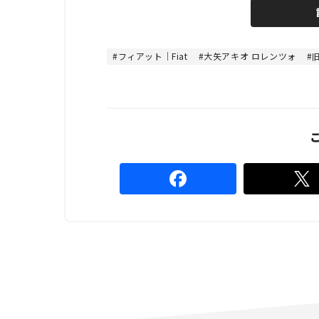
n
d
m
e
u
d
t
:
e
4
4
フィアット｜Fiat
大矢アキオ ロレンツォ
.
4
4
%