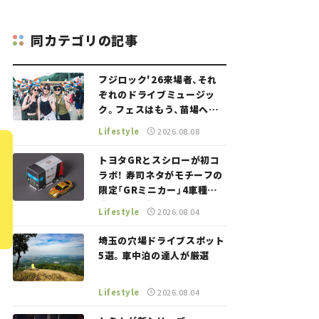
同カテゴリの記事
フジロック'26来場者、それ
ぞれのドライブミュージッ
ク。フェスはもう、苗場への
道中から始まっていた。
Lifestyle
2026.08.08
トヨタGRとスシローが初コ
ラボ！ 寿司ネタがモチーフの
限定「GRミニカー」4車種が
登場。入手方法は？【クルマ
Lifestyle
2026.08.04
とホビー】
埼玉の穴場ドライブスポット
5選。車中泊の達人が厳選
Lifestyle
2026.08.04