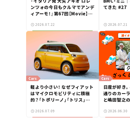
『イタリア発 大矢アキオ ロレ
BMC・ミニ
ンツォの今日もクルマでアンデ
てきた #27
ィアーモ！』第67回【Movie】
——新しいスーパーカーショー
2026.07.22
2026.07.21
で起きた、若者たちの「驚き」
Cars
Cars
軽より小さい！ なぜフィアット
日産が好き。
はマイクロモビリティに積極
通りのカー
的？「トポリーノ」「トリス」に
と嶋田智之の
続きコンセプトカー「ムルティ
ばらんばらん
2026.07.09
2026.06.30
プリーナ」を発表。