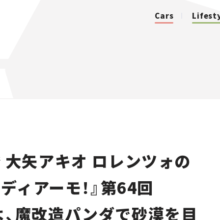
Cars
Lifest
カテゴリ
Cars
Lifestyle
 大矢アキオ ロレンツォの
Traffic
ディアーモ！』第64回
Special
人よ、魔改造パンダで砂漠を目
Series