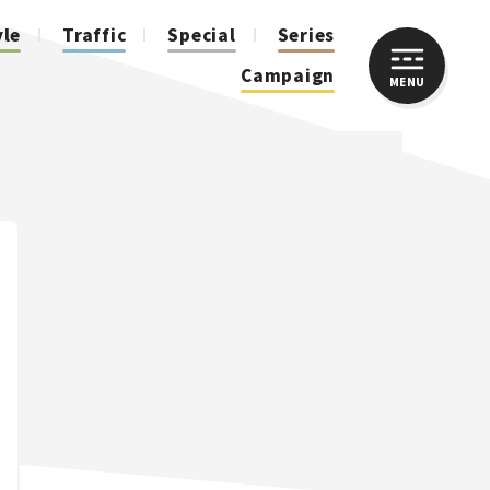
yle
Traffic
Special
Series
Campaign
MENU
CLOSE
人気のハッシュタグ
スズキ ジムニー｜Suzuki Jimny
スズキ｜Suzuki
マツダ｜Mazda
マツダ ロードスター｜Mazda Roadster