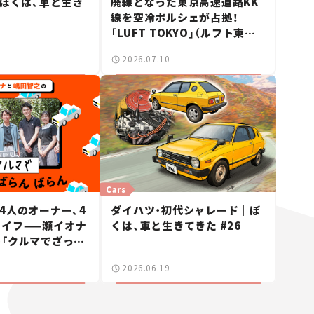
｜ぼくは、車と生き
廃線となった東京高速道路KK
線を空冷ポルシェが占拠！
「LUFT TOKYO」（ルフト東京）
が見せた奇跡の一日——ハッサ
2026.07.10
ンの週末カーミーティング通信
#2
Cars
4人のオーナー、4
ダイハツ・初代シャレード｜ぼ
ライフ——瀬イオナ
くは、車と生きてきた #26
「クルマでざっく
！」＃19
2026.06.19