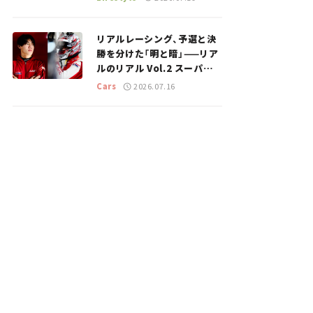
のスポットを紹介【道の駅マ
ニアの推し駅ガイド】vol.15
リアルレーシング、予選と決
勝を分けた「明と暗」——リア
ルのリアル Vol.2 スーパー
GT 2026開幕戦 岡山国際サ
Cars
2026.07.16
ーキット