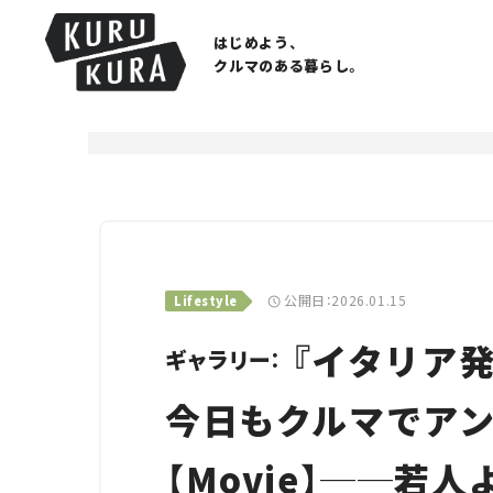
はじめよう、
クルマのある暮らし。
公開日：2026.01.15
Lifestyle
『イタリア発
ギャラリー：
今日もクルマでアン
【Movie】──若