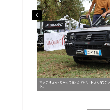
マッテオさん（向かって左）と、ロベルトさん（向かっ
た。
L
o
/
U
a