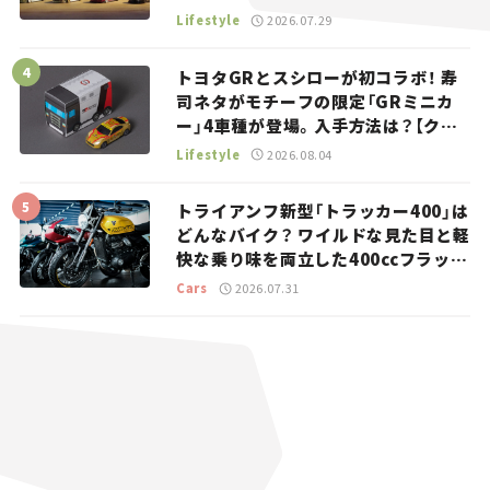
る“JDM”に焦点【クルマとホビー】
Lifestyle
2026.07.29
トヨタGRとスシローが初コラボ！ 寿
司ネタがモチーフの限定「GRミニカ
ー」4車種が登場。入手方法は？【クル
マとホビー】
Lifestyle
2026.08.04
トライアンフ新型「トラッカー400」は
どんなバイク？ ワイルドな見た目と軽
快な乗り味を両立した400ccフラット
トラッカー【試乗レビュー】
Cars
2026.07.31