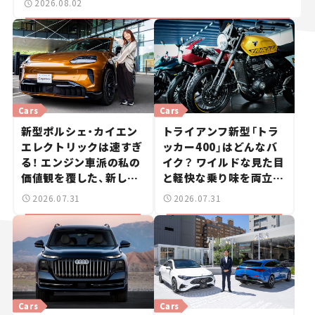
2026.08.02
Cars
Cars
新型ポルシェ・カイエン
トライアンフ新型「トラ
エレクトリックは速すぎ
ッカー400」はどんなバ
る！ エンジン車派の私の
イク？ ワイルドな見た目
価値観を覆した、新しい
と軽快な乗り味を両立し
ポルシェの走り。
た400ccフラットトラッ
2026.07.31
2026.07.31
カー【試乗レビュー】
Cars
Cars