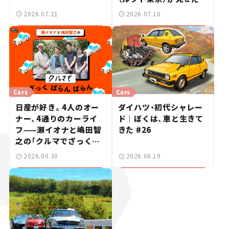
跡の一日——ハッサンの
2026.07.21
2026.07.10
週末カーミーティング通
信 #2
Cars
Cars
日産が好き。4人のオー
ダイハツ・初代シャレー
ナー、4通りのカーライ
ド｜ぼくは、車と生きて
フ——瀬イオナと嶋田智
きた #26
之の「クルマでざっくば
らんばらん！」＃19
2026.06.30
2026.06.19