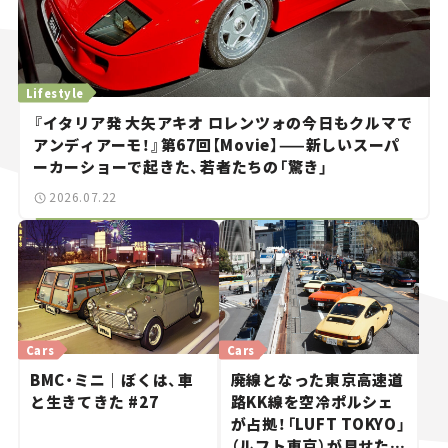
Lifestyle
『イタリア発 大矢アキオ ロレンツォの今日もクルマで
アンディアーモ！』第67回【Movie】——新しいスーパ
ーカーショーで起きた、若者たちの「驚き」
2026.07.22
Cars
Cars
BMC・ミニ｜ぼくは、車
廃線となった東京高速道
と生きてきた #27
路KK線を空冷ポルシェ
が占拠！「LUFT TOKYO」
（ルフト東京）が見せた奇