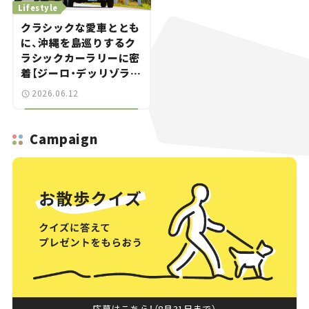
Lifestyle
クラシックな愛車ととも
に、沖縄を島巡りするク
ラシックカーラリーに密
着【ジーロ・デッリゾラ沖
縄｜Giro dell’Isola
2026.06.12
OKINAWA 2026】
Campaign
応募はこちら！（8月31日まで）