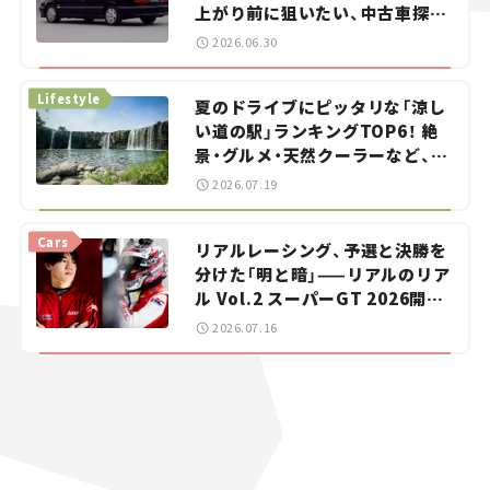
上がり前に狙いたい、中古車探し
をお手伝い――ちょっとイケてるマ
2026.06.30
イカー選び #02
Lifestyle
夏のドライブにピッタリな「涼し
い道の駅」ランキングTOP6！ 絶
景・グルメ・天然クーラーなど、避
暑におすすめのスポットを紹介
2026.07.19
【道の駅マニアの推し駅ガイド】
vol.15
Cars
リアルレーシング、予選と決勝を
分けた「明と暗」——リアルのリア
ル Vol.2 スーパーGT 2026開幕
戦 岡山国際サーキット
2026.07.16