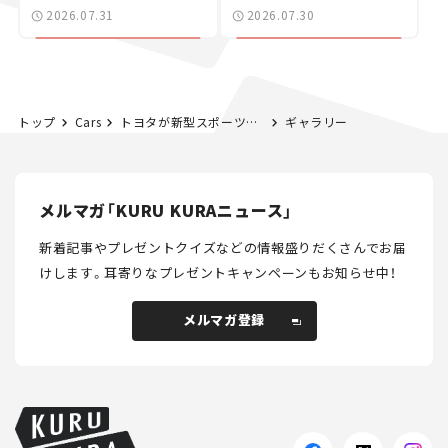
た400ccフラットトラッ
2026.07.31
2026.07.30
カー【試乗レビュー】
トップ
Cars
トヨタが新型スポーツモデル発表を予告！ 初公開モデルが3台!? 12月5日にライブ中継あり【新車ニュース】
ギャラリー
メルマガ「KURU KURAニュース」
新着記事やプレゼントクイズなどの情報盛りだくさんでお届
けします。
耳寄りなプレゼントキャンペーンもお知らせ中！
メルマガ登録
メルマガ登録