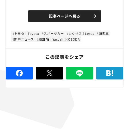
L
o
/
U
a
n
d
記事ページへ戻る
m
e
u
d
t
:
e
4
8
トヨタ｜Toyota
スポーツカー
レクサス｜Lexus
新型車
.
新車ニュース
細田 靖｜Yasushi HOSODA
8
9
%
この記事をシェア