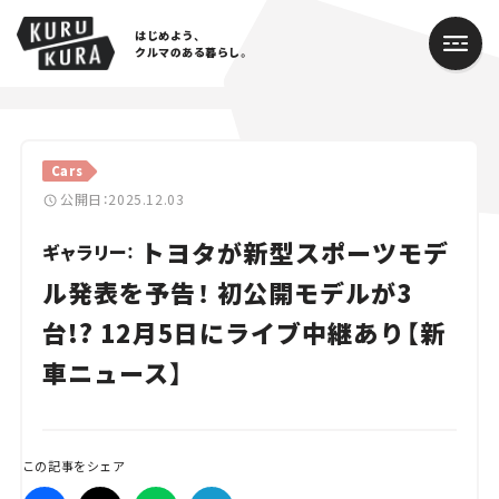
はじめよう、
クルマのある暮らし。
カテゴリ
Cars
Cars
公開日：2025.12.03
トヨタが新型スポーツモデ
Lifestyle
ギャラリー：
ル発表を予告！ 初公開モデルが3
Traffic
台!? 12月5日にライブ中継あり【新
Special
車ニュース】
Series
Campaign
この記事をシェア
人気のハッシュタグ