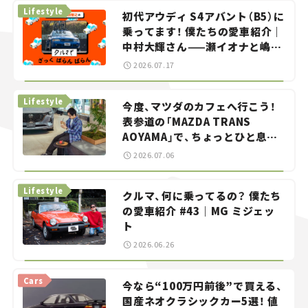
Lifestyle
初代アウディ S4アバント（B5）に
乗ってます！ 僕たちの愛車紹介｜
中村大輝さん——瀬イオナと嶋田
智之の「クルマでざっくばらんば
2026.07.17
らん！」＃20
Lifestyle
今度、マツダのカフェへ行こう！
表参道の「MAZDA TRANS
AOYAMA」で、ちょっとひと息。
——連載｜CCGとクルマでどうす
2026.07.06
る？＜第13回＞
Lifestyle
クルマ、何に乗ってるの？ 僕たち
の愛車紹介 #43｜MG ミジェッ
ト
2026.06.26
Cars
今なら“100万円前後”で買える、
国産ネオクラシックカー5選！ 値