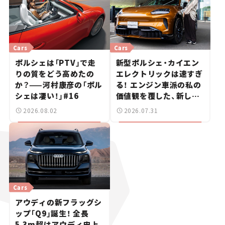
Cars
Cars
ポルシェは「PTV」で走
新型ポルシェ・カイエン
りの質をどう高めたの
エレクトリックは速すぎ
か？——河村康彦の「ポル
る！ エンジン車派の私の
シェは凄い！」#16
価値観を覆した、新しい
ポルシェの走り。
2026.08.02
2026.07.31
Cars
アウディの新フラッグシ
ップ「Q9」誕生！ 全長
5.3m超はアウディ史上