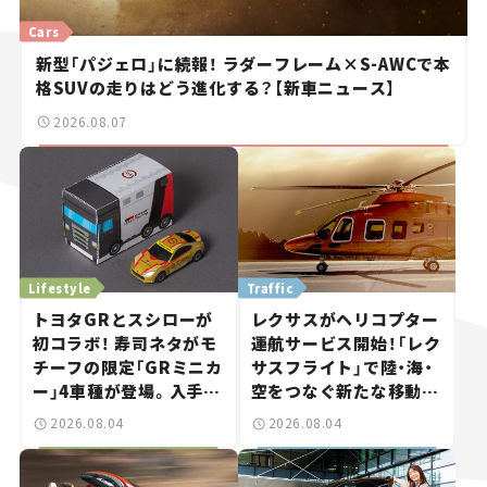
Cars
新型「パジェロ」に続報！ ラダーフレーム×S-AWCで本
格SUVの走りはどう進化する？【新車ニュース】
2026.08.07
Lifestyle
Traffic
トヨタGRとスシローが
レクサスがヘリコプター
初コラボ！ 寿司ネタがモ
運航サービス開始！「レク
チーフの限定「GRミニカ
サスフライト」で陸・海・
ー」4車種が登場。入手方
空をつなぐ新たな移動体
法は？【クルマとホビー】
験とは
2026.08.04
2026.08.04