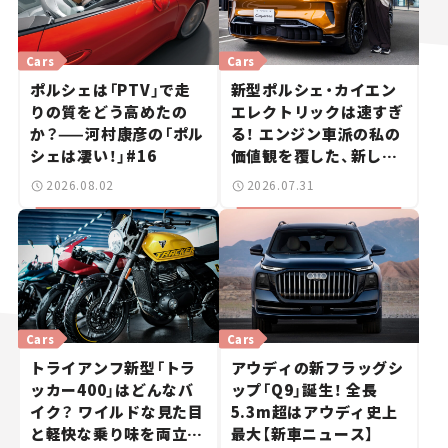
Cars
Cars
ポルシェは「PTV」で走
新型ポルシェ・カイエン
りの質をどう高めたの
エレクトリックは速すぎ
か？——河村康彦の「ポル
る！ エンジン車派の私の
シェは凄い！」#16
価値観を覆した、新しい
ポルシェの走り。
2026.08.02
2026.07.31
Cars
Cars
トライアンフ新型「トラ
アウディの新フラッグシ
ッカー400」はどんなバ
ップ「Q9」誕生！ 全長
イク？ ワイルドな見た目
5.3m超はアウディ史上
と軽快な乗り味を両立し
最大【新車ニュース】