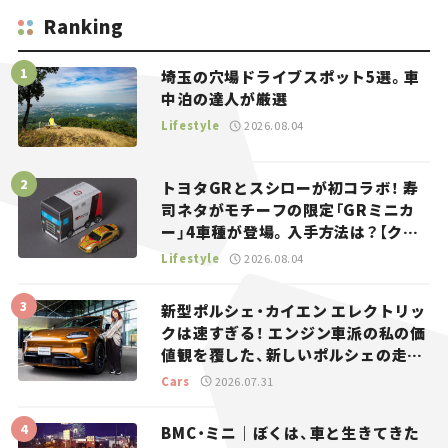
Ranking
埼玉の穴場ドライブスポット5選。車
中泊の達人が厳選
Lifestyle
2026.08.04
トヨタGRとスシローが初コラボ！ 寿
司ネタがモチーフの限定「GRミニカ
ー」4車種が登場。入手方法は？【クル
マとホビー】
Lifestyle
2026.08.04
新型ポルシェ・カイエン エレクトリッ
クは速すぎる！ エンジン車派の私の価
値観を覆した、新しいポルシェの走
り。
Cars
2026.07.31
BMC・ミニ｜ぼくは、車と生きてきた