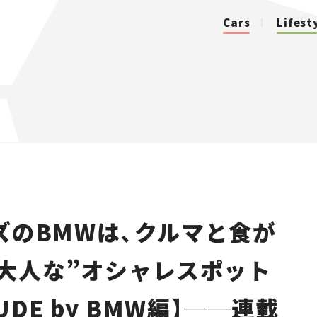
Cars
Lifest
カテゴリ
Cars
Lifestyle
ズのBMWは、クルマと食が
Traffic
大人な”オシャレスポット
Special
DE by BMW編】──連載
Series