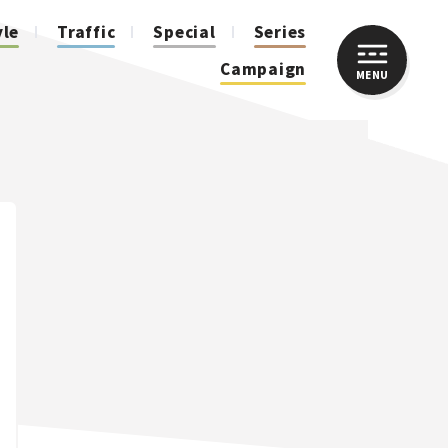
yle
Traffic
Special
Series
Campaign
MENU
CLOSE
人気のハッシュタグ
スズキ ジムニー｜Suzuki Jimny
スズキ｜Suzuki
マツダ｜Mazda
マツダ ロードスター｜Mazda Roadster