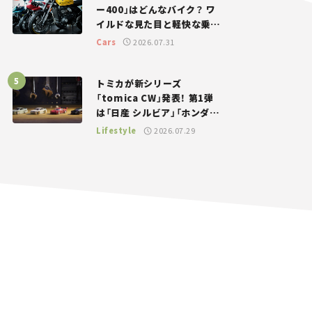
ー400」はどんなバイク？ ワ
イルドな見た目と軽快な乗り
味を両立した400ccフラット
Cars
2026.07.31
トラッカー【試乗レビュー】
トミカが新シリーズ
「tomica CW」発表！ 第1弾
は「日産 シルビア」「ホンダ
NSX」が登場。世界が注目す
Lifestyle
2026.07.29
る“JDM”に焦点【クルマとホ
ビー】