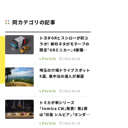
同カテゴリの記事
トヨタGRとスシローが初コ
ラボ！ 寿司ネタがモチーフの
限定「GRミニカー」4車種が
登場。入手方法は？【クルマ
Lifestyle
2026.08.04
とホビー】
埼玉の穴場ドライブスポット
5選。車中泊の達人が厳選
Lifestyle
2026.08.04
トミカが新シリーズ
「tomica CW」発表！ 第1弾
は「日産 シルビア」「ホンダ
NSX」が登場。世界が注目す
Lifestyle
2026.07.29
る“JDM"に焦点【クルマとホ