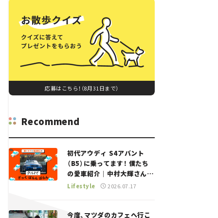
応募はこちら！（8月31日まで）
Recommend
初代アウディ S4アバント
（B5）に乗ってます！ 僕たち
の愛車紹介｜中村大輝さん
——瀬イオナと嶋田智之の
Lifestyle
2026.07.17
「クルマでざっくばらんばら
ん！」＃20
今度、マツダのカフェへ行こ