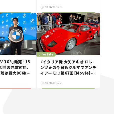
CGとクルマでどう
2026.07.28
4回＞
Lifestyle
「iX3」発売！ 15
『イタリア発 大矢アキオ ロレ
m相当の充電可能、
ンツォの今日もクルマでアンデ
離は最大906km
ィアーモ！』第67回【Movie】
ー中村敬斗選手も登
——新しいスーパーカーショー
2026.07.22
ース】
で起きた、若者たちの「驚き」