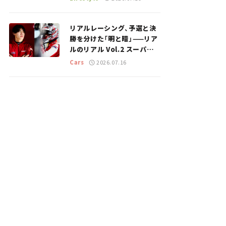
のスポットを紹介【道の駅マ
ニアの推し駅ガイド】vol.15
リアルレーシング、予選と決
勝を分けた「明と暗」——リア
ルのリアル Vol.2 スーパー
GT 2026開幕戦 岡山国際サ
Cars
2026.07.16
ーキット