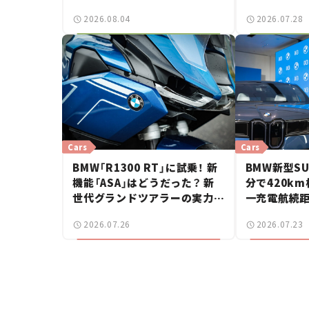
——連載｜C
2026.08.04
2026.07.28
する？＜第1
Cars
Cars
BMW「R1300 RT」に試乗！ 新
BMW新型SUV
機能「ASA」はどうだった？ 新
分で420k
世代グランドツアラーの実力に
一充電航続距
感動【試乗レビュー】
に。サッカ
2026.07.26
2026.07.23
場【新車ニュ