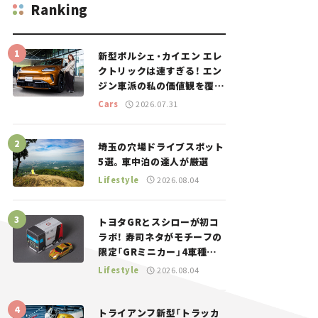
Ranking
新型ポルシェ・カイエン エレ
クトリックは速すぎる！ エン
ジン車派の私の価値観を覆し
た、新しいポルシェの走り。
Cars
2026.07.31
埼玉の穴場ドライブスポット
5選。車中泊の達人が厳選
Lifestyle
2026.08.04
トヨタGRとスシローが初コ
ラボ！ 寿司ネタがモチーフの
限定「GRミニカー」4車種が
登場。入手方法は？【クルマ
Lifestyle
2026.08.04
とホビー】
トライアンフ新型「トラッカ