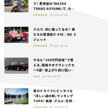
う！ 表参道の「MAZDA
TRANS AOYAMA」で、ちょ
っとひと息。——連載｜CCG
Lifestyle
2026.07.06
とクルマでどうする？＜第13
回＞
クルマ、何に乗ってるの？ 僕
たちの愛車紹介 #43｜MG ミ
ジェット
Lifestyle
2026.06.26
今なら“100万円前後”で買
える、国産ネオクラシックカ
ー5選！ 値上がり前に狙いた
い、中古車探しをお手伝い――ち
Cars
2026.06.30
ょっとイケてるマイカー選び
#02
夏のドライブにピッタリな
「涼しい道の駅」ランキング
TOP6！ 絶景・グルメ・天然ク
ーラーなど、避暑におすすめ
Lifestyle
2026.07.19