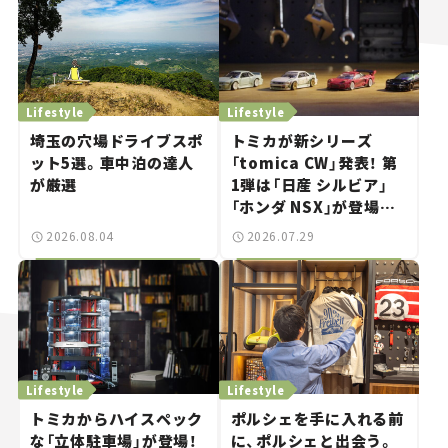
Lifestyle
Lifestyle
埼玉の穴場ドライブスポ
トミカが新シリーズ
ット5選。車中泊の達人
「tomica CW」発表！ 第
が厳選
1弾は「日産 シルビア」
「ホンダ NSX」が登場。
世界が注目す
2026.08.04
2026.07.29
る“JDM"に焦点【クルマ
とホビー】
Lifestyle
Lifestyle
トミカからハイスペック
ポルシェを手に入れる前
な「立体駐車場」が登場！
に、ポルシェと出会う。