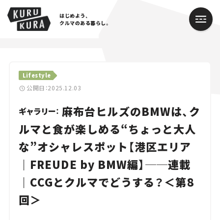
はじめよう、
クルマのある暮らし。
カテゴリ
Lifestyle
Cars
公開日：2025.12.03
麻布台ヒルズのBMWは、ク
Lifestyle
ギャラリー：
ルマと食が楽しめる“ちょっと大人
Traffic
な”オシャレスポット【港区エリア
Special
｜FREUDE by BMW編】──連載
Series
｜CCGとクルマでどうする？＜第8
回＞
Campaign
人気のハッシュタグ