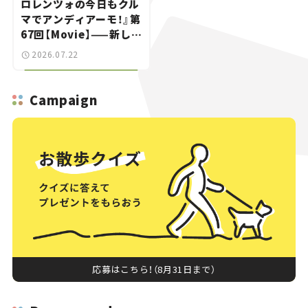
ロレンツォの今日もクル
マでアンディアーモ！』第
67回【Movie】——新しい
スーパーカーショーで起
2026.07.22
きた、若者たちの「驚き」
Campaign
応募はこちら！（8月31日まで）