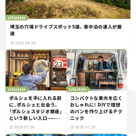
Lifestyle
埼玉の穴場ドライブスポット5選。車中泊の達人が厳
選
2026.08.04
Lifestyle
Lifestyle
ポルシェを手に入れる前
コンパクトな車内を広く
に、ポルシェと出会う。
おしゃれに！ DIYで理想
「ポルシェスタジオ銀座」
のバンを作り上げるテク
という新しい入口——連
ニック
載｜CCGとクルマでどう
2026.07.28
2026.07.28
する？＜第14回＞