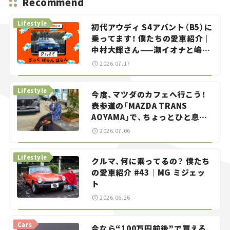
Recommend
Lifestyle
初代アウディ S4アバント（B5）に
乗ってます！ 僕たちの愛車紹介｜
中村大輝さん——瀬イオナと嶋田
智之の「クルマでざっくばらんば
2026.07.17
らん！」＃20
Lifestyle
今度、マツダのカフェへ行こう！
表参道の「MAZDA TRANS
AOYAMA」で、ちょっとひと息。
——連載｜CCGとクルマでどうす
2026.07.06
る？＜第13回＞
Lifestyle
クルマ、何に乗ってるの？ 僕たち
の愛車紹介 #43｜MG ミジェッ
ト
2026.06.26
Cars
今なら“100万円前後”で買える、