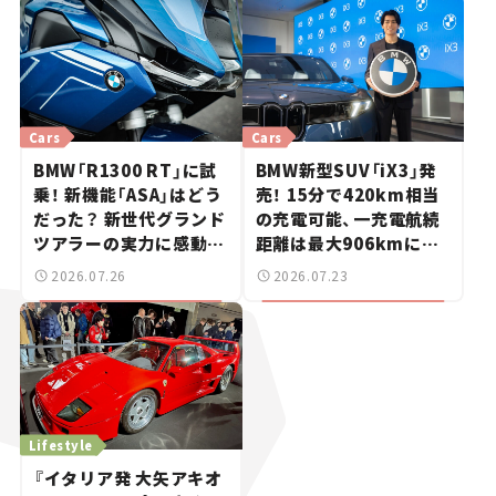
Cars
Cars
BMW「R1300 RT」に試
BMW新型SUV「iX3」発
乗！ 新機能「ASA」はどう
売！ 15分で420km相当
だった？ 新世代グランド
の充電可能、一充電航続
ツアラーの実力に感動
距離は最大906kmに。
【試乗レビュー】
サッカー中村敬斗選手も
2026.07.26
2026.07.23
登場【新車ニュース】
Lifestyle
『イタリア発 大矢アキオ