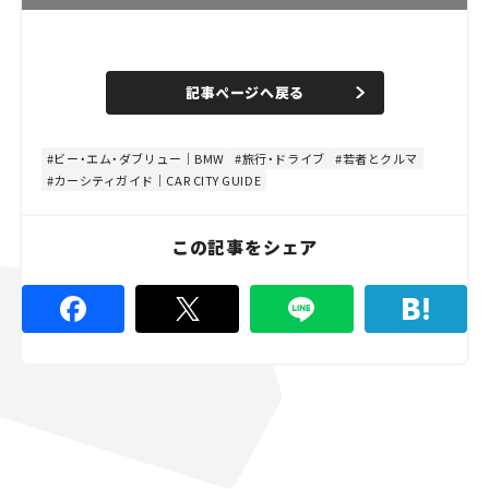
L
o
/
U
a
n
d
記事ページへ戻る
m
e
u
d
t
:
e
4
8
ビー・エム・ダブリュー｜BMW
旅行・ドライブ
若者とクルマ
.
カーシティガイド｜CAR CITY GUIDE
8
9
%
この記事をシェア