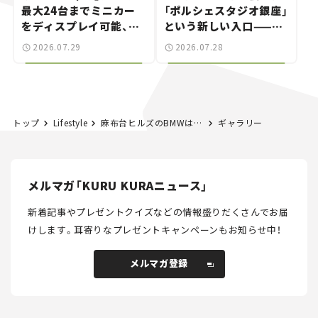
最大24台までミニカー
「ポルシェスタジオ銀座」
をディスプレイ可能、特
という新しい入口——連
別な「日産 GT-R
載｜CCGとクルマでどう
2026.07.29
2026.07.28
NISMO」も付属【クルマ
する？＜第14回＞
とホビー】
トップ
Lifestyle
麻布台ヒルズのBMWは、クルマと食が楽しめる“ちょっと大人な”オシャレスポット【港区エリア｜FREUDE by BMW編】──連載｜CCGとクルマでどうする？＜第8回＞
ギャラリー
メルマガ「KURU KURAニュース」
新着記事やプレゼントクイズなどの情報盛りだくさんでお届
けします。
耳寄りなプレゼントキャンペーンもお知らせ中！
メルマガ登録