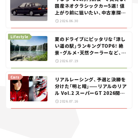
国産ネオクラシックカー5選！ 値
上がり前に狙いたい、中古車探し
をお手伝い――ちょっとイケてるマ
2026.06.30
イカー選び #02
Lifestyle
夏のドライブにピッタリな「涼し
い道の駅」ランキングTOP6！ 絶
景・グルメ・天然クーラーなど、避
暑におすすめのスポットを紹介
2026.07.19
【道の駅マニアの推し駅ガイド】
vol.15
Cars
リアルレーシング、予選と決勝を
分けた「明と暗」——リアルのリア
ル Vol.2 スーパーGT 2026開幕
戦 岡山国際サーキット
2026.07.16