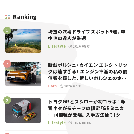
Ranking
埼玉の穴場ドライブスポット5選。車
中泊の達人が厳選
Lifestyle
2026.08.04
新型ポルシェ・カイエン エレクトリッ
クは速すぎる！ エンジン車派の私の価
値観を覆した、新しいポルシェの走
り。
Cars
2026.07.31
トヨタGRとスシローが初コラボ！ 寿
司ネタがモチーフの限定「GRミニカ
ー」4車種が登場。入手方法は？【クル
マとホビー】
Lifestyle
2026.08.04