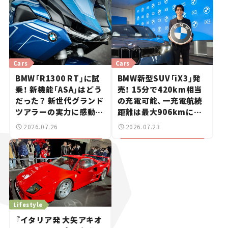
Cars
Cars
BMW「R1300 RT」に試
BMW新型SUV「iX3」発
乗！ 新機能「ASA」はどう
売！ 15分で420km相当
だった？ 新世代グランド
の充電可能、一充電航続
ツアラーの実力に感動
距離は最大906kmに。
【試乗レビュー】
サッカー中村敬斗選手も
2026.07.26
2026.07.23
登場【新車ニュース】
Lifestyle
『イタリア発 大矢アキオ