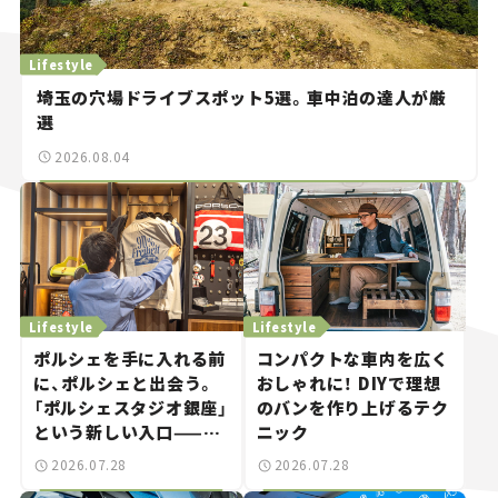
Lifestyle
埼玉の穴場ドライブスポット5選。車中泊の達人が厳
選
2026.08.04
Lifestyle
Lifestyle
ポルシェを手に入れる前
コンパクトな車内を広く
に、ポルシェと出会う。
おしゃれに！ DIYで理想
「ポルシェスタジオ銀座」
のバンを作り上げるテク
という新しい入口——連
ニック
載｜CCGとクルマでどう
2026.07.28
2026.07.28
する？＜第14回＞