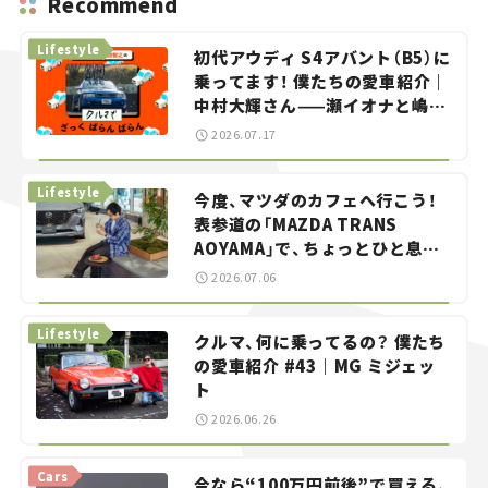
Recommend
Lifestyle
初代アウディ S4アバント（B5）に
乗ってます！ 僕たちの愛車紹介｜
中村大輝さん——瀬イオナと嶋田
智之の「クルマでざっくばらんば
2026.07.17
らん！」＃20
Lifestyle
今度、マツダのカフェへ行こう！
表参道の「MAZDA TRANS
AOYAMA」で、ちょっとひと息。
——連載｜CCGとクルマでどうす
2026.07.06
る？＜第13回＞
Lifestyle
クルマ、何に乗ってるの？ 僕たち
の愛車紹介 #43｜MG ミジェッ
ト
2026.06.26
Cars
今なら“100万円前後”で買える、