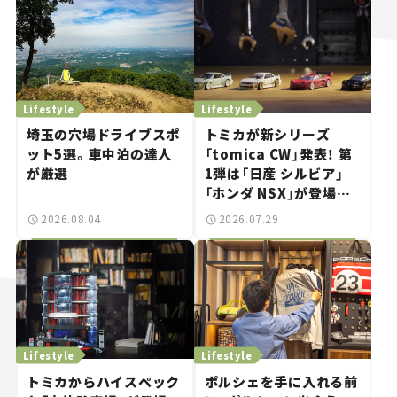
Lifestyle
Lifestyle
埼玉の穴場ドライブスポ
トミカが新シリーズ
ット5選。車中泊の達人
「tomica CW」発表！ 第
が厳選
1弾は「日産 シルビア」
「ホンダ NSX」が登場。
世界が注目す
2026.08.04
2026.07.29
る“JDM"に焦点【クルマ
とホビー】
Lifestyle
Lifestyle
トミカからハイスペック
ポルシェを手に入れる前