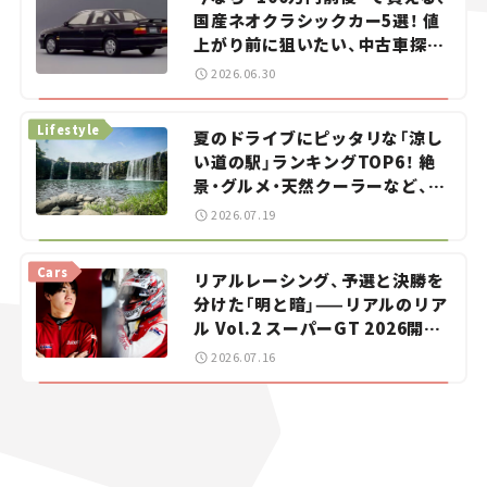
国産ネオクラシックカー5選！ 値
上がり前に狙いたい、中古車探し
をお手伝い――ちょっとイケてるマ
2026.06.30
イカー選び #02
Lifestyle
夏のドライブにピッタリな「涼し
い道の駅」ランキングTOP6！ 絶
景・グルメ・天然クーラーなど、避
暑におすすめのスポットを紹介
2026.07.19
【道の駅マニアの推し駅ガイド】
vol.15
Cars
リアルレーシング、予選と決勝を
分けた「明と暗」——リアルのリア
ル Vol.2 スーパーGT 2026開幕
戦 岡山国際サーキット
2026.07.16