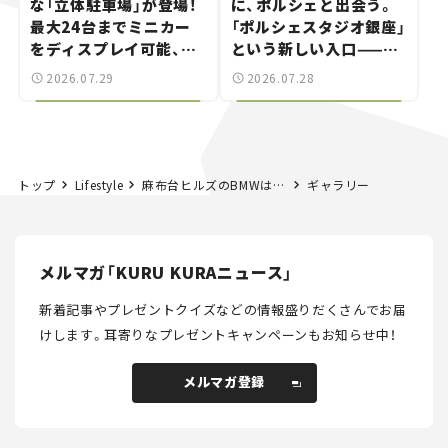
な「立体駐車場」が登場！
に、ポルシェと出会う。
最大24台までミニカー
「ポルシェスタジオ銀座」
をディスプレイ可能、特
という新しい入口——連
別な「日産 GT-R
載｜CCGとクルマでどう
2026.07.29
2026.07.28
NISMO」も付属【クルマ
する？＜第14回＞
とホビー】
トップ
Lifestyle
麻布台ヒルズのBMWは、クルマと食が楽しめる“ちょっと大人な”オシャレスポット【港区エリア｜FREUDE by BMW編】──連載｜CCGとクルマでどうする？＜第8回＞
ギャラリー
メルマガ「KURU KURAニュース」
新着記事やプレゼントクイズなどの情報盛りだくさんでお届
けします。
耳寄りなプレゼントキャンペーンもお知らせ中！
メルマガ登録