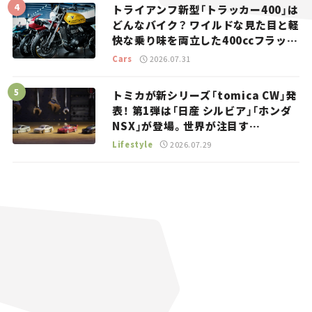
トライアンフ新型「トラッカー400」は
どんなバイク？ ワイルドな見た目と軽
快な乗り味を両立した400ccフラット
トラッカー【試乗レビュー】
Cars
2026.07.31
トミカが新シリーズ「tomica CW」発
表！ 第1弾は「日産 シルビア」「ホンダ
NSX」が登場。世界が注目す
る“JDM”に焦点【クルマとホビー】
Lifestyle
2026.07.29