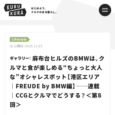
はじめよう、
クルマのある暮らし。
カテゴリ
Lifestyle
Cars
公開日：2025.12.03
麻布台ヒルズのBMWは、ク
Lifestyle
ギャラリー：
ルマと食が楽しめる“ちょっと大人
Traffic
な”オシャレスポット【港区エリア
Special
｜FREUDE by BMW編】──連載
Series
｜CCGとクルマでどうする？＜第8
回＞
Campaign
人気のハッシュタグ