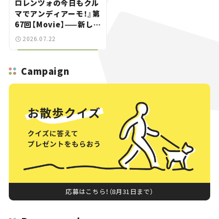
ロレンツォの今日もクル
マでアンディアーモ！』第
67回【Movie】——新しい
スーパーカーショーで起
2026.07.22
きた、若者たちの「驚き」
Campaign
応募はこちら！（8月31日まで）