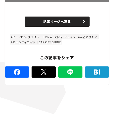
L
o
/
U
a
n
d
記事ページへ戻る
m
e
u
d
t
:
e
4
4
ビー・エム・ダブリュー｜BMW
旅行・ドライブ
若者とクルマ
.
カーシティガイド｜CAR CITY GUIDE
4
4
%
この記事をシェア