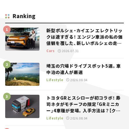
Ranking
新型ポルシェ・カイエン エレクトリッ
クは速すぎる！ エンジン車派の私の価
値観を覆した、新しいポルシェの走
り。
Cars
2026.07.31
埼玉の穴場ドライブスポット5選。車
中泊の達人が厳選
Lifestyle
2026.08.04
トヨタGRとスシローが初コラボ！ 寿
司ネタがモチーフの限定「GRミニカ
ー」4車種が登場。入手方法は？【クル
マとホビー】
Lifestyle
2026.08.04