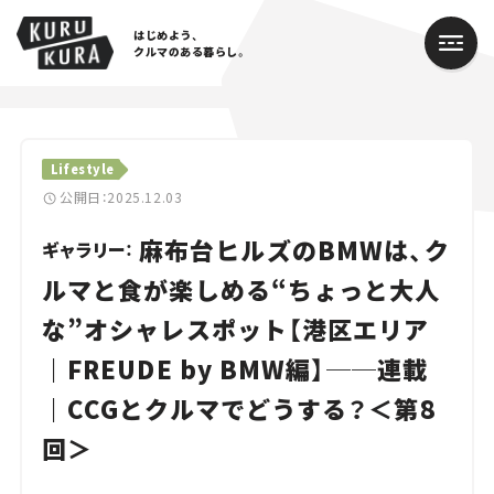
はじめよう、
クルマのある暮らし。
カテゴリ
Lifestyle
Cars
公開日：2025.12.03
麻布台ヒルズのBMWは、ク
Lifestyle
ギャラリー：
ルマと食が楽しめる“ちょっと大人
Traffic
な”オシャレスポット【港区エリア
Special
｜FREUDE by BMW編】──連載
Series
｜CCGとクルマでどうする？＜第8
回＞
Campaign
人気のハッシュタグ