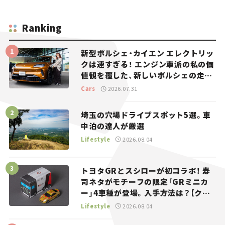
Ranking
新型ポルシェ・カイエン エレクトリッ
クは速すぎる！ エンジン車派の私の価
値観を覆した、新しいポルシェの走
り。
Cars
2026.07.31
埼玉の穴場ドライブスポット5選。車
中泊の達人が厳選
Lifestyle
2026.08.04
トヨタGRとスシローが初コラボ！ 寿
司ネタがモチーフの限定「GRミニカ
ー」4車種が登場。入手方法は？【クル
マとホビー】
Lifestyle
2026.08.04