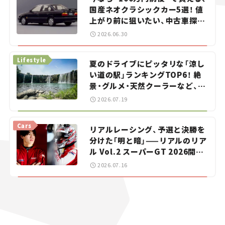
国産ネオクラシックカー5選！ 値
上がり前に狙いたい、中古車探し
をお手伝い――ちょっとイケてるマ
2026.06.30
イカー選び #02
Lifestyle
夏のドライブにピッタリな「涼し
い道の駅」ランキングTOP6！ 絶
景・グルメ・天然クーラーなど、避
暑におすすめのスポットを紹介
2026.07.19
【道の駅マニアの推し駅ガイド】
vol.15
Cars
リアルレーシング、予選と決勝を
分けた「明と暗」——リアルのリア
ル Vol.2 スーパーGT 2026開幕
戦 岡山国際サーキット
2026.07.16