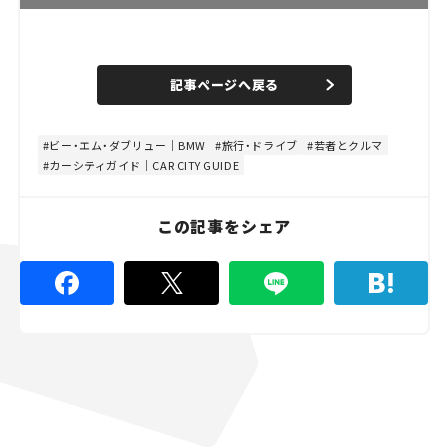
L
o
/
U
a
n
d
記事ページへ戻る
m
e
u
d
t
:
e
1
0
ビー・エム・ダブリュー｜BMW
旅行・ドライブ
若者とクルマ
0
カーシティガイド｜CAR CITY GUIDE
.
0
0
%
この記事をシェア