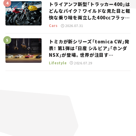
トライアンフ新型「トラッカー400」は
どんなバイク？ ワイルドな見た目と軽
快な乗り味を両立した400ccフラット
トラッカー【試乗レビュー】
Cars
2026.07.31
トミカが新シリーズ「tomica CW」発
表！ 第1弾は「日産 シルビア」「ホンダ
NSX」が登場。世界が注目す
る“JDM”に焦点【クルマとホビー】
Lifestyle
2026.07.29