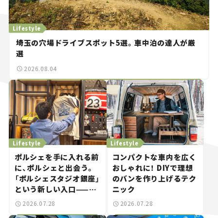
Lifestyle
埼玉の穴場ドライブスポット5選。車中泊の達人が厳
選
2026.08.04
Lifestyle
Lifestyle
ポルシェを手に入れる前
コンパクトな車内を広く
に、ポルシェと出会う。
おしゃれに！ DIYで理想
「ポルシェスタジオ銀座」
のバンを作り上げるテク
という新しい入口——連
ニック
載｜CCGとクルマでどう
2026.07.28
2026.07.28
する？＜第14回＞