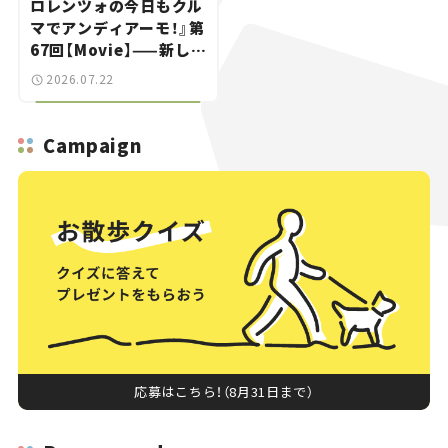
ロレンツォの今日もクル
マでアンディアーモ！』第
67回【Movie】——新しい
スーパーカーショーで起
2026.07.22
きた、若者たちの「驚き」
Campaign
応募はこちら！（8月31日まで）