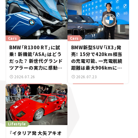
Cars
Cars
BMW「R1300 RT」に試
BMW新型SUV「iX3」発
乗！ 新機能「ASA」はどう
売！ 15分で420km相当
だった？ 新世代グランド
の充電可能、一充電航続
ツアラーの実力に感動
距離は最大906kmに。
【試乗レビュー】
サッカー中村敬斗選手も
2026.07.26
2026.07.23
登場【新車ニュース】
Lifestyle
『イタリア発 大矢アキオ