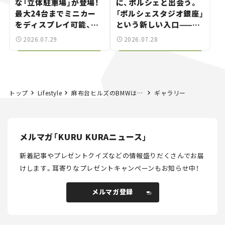
な「立体駐車場」が登場！
に、ポルシェと出会う。
最大24台までミニカー
「ポルシェスタジオ銀座」
をディスプレイ可能、特
という新しい入口——連
別な「日産 GT-R
載｜CCGとクルマでどう
2026.07.29
2026.07.28
NISMO」も付属【クルマ
する？＜第14回＞
とホビー】
トップ
Lifestyle
麻布台ヒルズのBMWは、クルマと食が楽しめる“ちょっと大人な”オシャレスポット【港区エリア｜FREUDE by BMW編】──連載｜CCGとクルマでどうする？＜第8回＞
ギャラリー
メルマガ「KURU KURAニュース」
新着記事やプレゼントクイズなどの情報盛りだくさんでお届
けします。
耳寄りなプレゼントキャンペーンもお知らせ中！
メルマガ登録