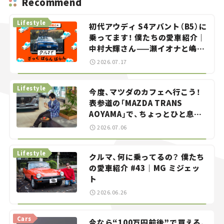
Recommend
Lifestyle
初代アウディ S4アバント（B5）に
乗ってます！ 僕たちの愛車紹介｜
中村大輝さん——瀬イオナと嶋田
智之の「クルマでざっくばらんば
2026.07.17
らん！」＃20
Lifestyle
今度、マツダのカフェへ行こう！
表参道の「MAZDA TRANS
AOYAMA」で、ちょっとひと息。
——連載｜CCGとクルマでどうす
2026.07.06
る？＜第13回＞
Lifestyle
クルマ、何に乗ってるの？ 僕たち
の愛車紹介 #43｜MG ミジェッ
ト
2026.06.26
Cars
今なら“100万円前後”で買える、