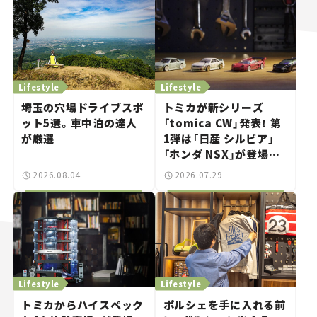
Lifestyle
Lifestyle
埼玉の穴場ドライブスポ
トミカが新シリーズ
ット5選。車中泊の達人
「tomica CW」発表！ 第
が厳選
1弾は「日産 シルビア」
「ホンダ NSX」が登場。
世界が注目す
2026.08.04
2026.07.29
る“JDM"に焦点【クルマ
とホビー】
Lifestyle
Lifestyle
トミカからハイスペック
ポルシェを手に入れる前