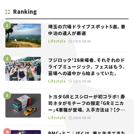
Ranking
埼玉の穴場ドライブスポット5選。車
中泊の達人が厳選
Lifestyle
2026.08.04
フジロック’26来場者、それぞれのド
ライブミュージック。フェスはもう、
苗場への道中から始まっていた。
Lifestyle
2026.08.08
トヨタGRとスシローが初コラボ！ 寿
司ネタがモチーフの限定「GRミニカ
ー」4車種が登場。入手方法は？【クル
マとホビー】
Lifestyle
2026.08.04
BMC・ミニ｜ぼくは、車と生きてきた