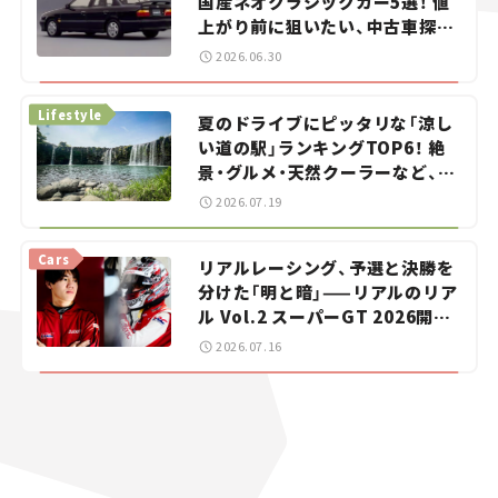
国産ネオクラシックカー5選！ 値
上がり前に狙いたい、中古車探し
をお手伝い――ちょっとイケてるマ
2026.06.30
イカー選び #02
Lifestyle
夏のドライブにピッタリな「涼し
い道の駅」ランキングTOP6！ 絶
景・グルメ・天然クーラーなど、避
暑におすすめのスポットを紹介
2026.07.19
【道の駅マニアの推し駅ガイド】
vol.15
Cars
リアルレーシング、予選と決勝を
分けた「明と暗」——リアルのリア
ル Vol.2 スーパーGT 2026開幕
戦 岡山国際サーキット
2026.07.16