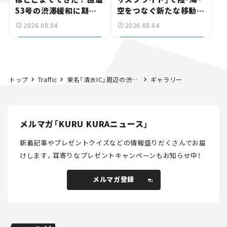
53号の渋滞緩和に期待。
空をつなぐ新たな移動体
岡山市側でも動きが【い
験とは
2026.08.04
2026.08.04
ま気になる道路計画】
トップ
Traffic
東名「清水IC」周辺の渋滞を解消！ ついに「静清バイパス」上りの開通予定が発表。立体化は本格進行中【いま気になる道路計画】
ギャラリー
メルマガ「KURU KURAニュース」
新着記事やプレゼントクイズなどの情報盛りだくさんでお届
けします。
耳寄りなプレゼントキャンペーンもお知らせ中！
メルマガ登録