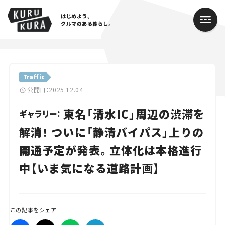
はじめよう、
クルマのある暮らし。
カテゴリ
Traffic
Cars
公開日：2025.12.04
東名「清水IC」周辺の渋滞を
Lifestyle
ギャラリー：
解消！ ついに「静清バイパス」上りの
Traffic
開通予定が発表。立体化は本格進行
Special
中【いま気になる道路計画】
Series
Campaign
この記事をシェア
人気のハッシュタグ