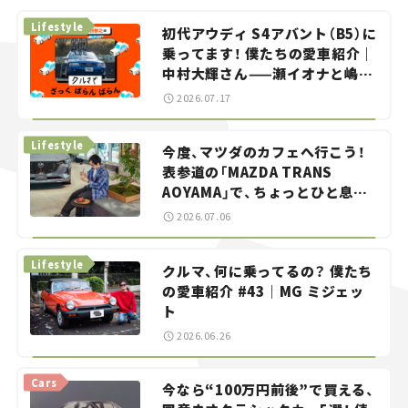
Lifestyle
初代アウディ S4アバント（B5）に
乗ってます！ 僕たちの愛車紹介｜
中村大輝さん——瀬イオナと嶋田
智之の「クルマでざっくばらんば
2026.07.17
らん！」＃20
Lifestyle
今度、マツダのカフェへ行こう！
表参道の「MAZDA TRANS
AOYAMA」で、ちょっとひと息。
——連載｜CCGとクルマでどうす
2026.07.06
る？＜第13回＞
Lifestyle
クルマ、何に乗ってるの？ 僕たち
の愛車紹介 #43｜MG ミジェッ
ト
2026.06.26
Cars
今なら“100万円前後”で買える、