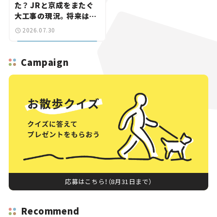
た？ JRと京成をまたぐ
大工事の現況。将来は
「習志野～鎌ケ谷」を最短
2026.07.30
直結【いま気になる道路
計画】
Campaign
応募はこちら！（8月31日まで）
Recommend