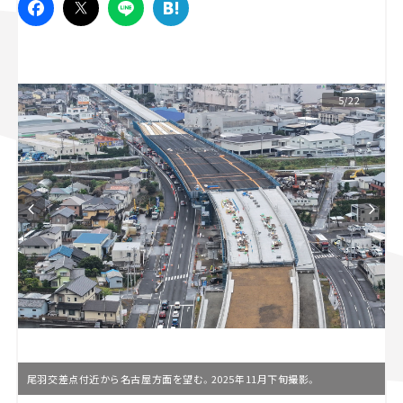
スズキ ジムニー｜Suzuki Jimny
スズキ｜Suzuki
マツダ｜Mazda
マツダ ロードスター｜Mazda Roadster
5/22
尾羽交差点付近から名古屋方面を望む。2025年11月下旬撮影。