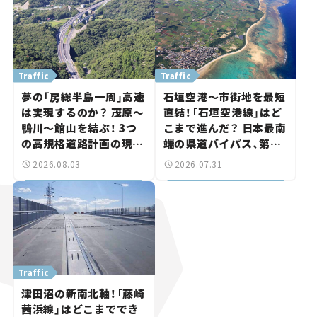
Traffic
Traffic
夢の「房総半島一周」高速
石垣空港～市街地を最短
は実現するのか？ 茂原～
直結！「石垣空港線」はど
鴨川～館山を結ぶ！ 3つ
こまで進んだ？ 日本最南
の高規格道路計画の現
端の県道バイパス、第2
状。「館山鴨川道路」で検
工区も延伸開通 【いま気
2026.08.03
2026.07.31
討進む【いま気になる道
になる道路計画】
路計画】
Traffic
津田沼の新南北軸！「藤崎
茜浜線」はどこまででき