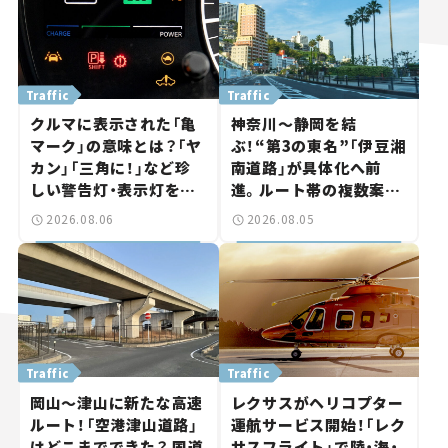
Traffic
Traffic
クルマに表示された「亀
神奈川～静岡を結
マーク」の意味とは？「ヤ
ぶ！“第3の東名”「伊豆湘
カン」「三角に！」など珍
南道路」が具体化へ前
しい警告灯・表示灯を解
進。ルート帯の複数案検
説。 意外と便利なマーク
討へ。熱海まで信号ゼロ
2026.08.06
2026.08.05
も【クルマの知識】
が実現？ 【いま気になる
道路計画】
Traffic
Traffic
岡山～津山に新たな高速
レクサスがヘリコプター
ルート！「空港津山道路」
運航サービス開始！「レク
はどこまでできた？ 国道
サスフライト」で陸・海・