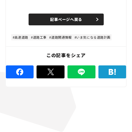
L
o
/
U
a
n
d
記事ページへ戻る
m
e
u
d
t
:
e
4
4
高速道路
道路工事
道路開通情報
いま気になる道路計画
.
4
4
%
この記事をシェア