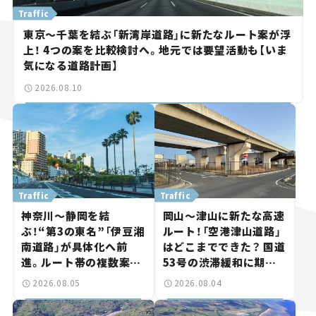
Traffic
東京～千葉を結ぶ「新湾岸道路」に新たなルート案が浮
上！ 4つの案を比較検討へ。地元では要望活動も【いま
気になる道路計画】
2026.08.10
Traffic
Traffic
神奈川～静岡を結
岡山～津山に新たな高速
ぶ！“第3の東名”「伊豆湘
ルート！「空港津山道路」
南道路」が具体化へ前
はどこまでできた？ 国道
進。ルート帯の複数案検
53号の渋滞緩和に期待。
討へ。熱海まで信号ゼロ
岡山市側でも動きが【い
2026.08.05
2026.08.04
が実現？ 【いま気になる
ま気になる道路計画】
道路計画】