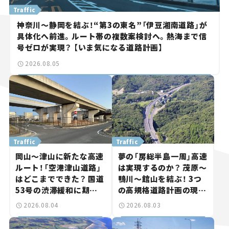
Traffic
神奈川～静岡を結ぶ！“第3の東名”「伊豆湘南道路」が
具体化へ前進。ルート帯の複数案検討へ。熱海まで信
号ゼロが実現？ 【いま気になる道路計画】
2026.08.05
Traffic
Traffic
岡山～津山に新たな高速
夢の「房総半島一周」高速
ルート！「空港津山道路」
は実現するのか？ 茂原～
はどこまでできた？ 国道
鴨川～館山を結ぶ！ 3つ
53号の渋滞緩和に期待。
の高規格道路計画の現
岡山市側でも動きが【い
状。「館山鴨川道路」で検
2026.08.04
2026.08.03
ま気になる道路計画】
討進む【いま気になる道
路計画】