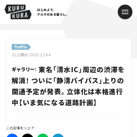
はじめよう、
クルマのある暮らし。
カテゴリ
Traffic
Cars
公開日：2025.12.04
東名「清水IC」周辺の渋滞を
Lifestyle
ギャラリー：
解消！ ついに「静清バイパス」上りの
Traffic
開通予定が発表。立体化は本格進行
Special
中【いま気になる道路計画】
Series
Campaign
この記事をシェア
人気のハッシュタグ