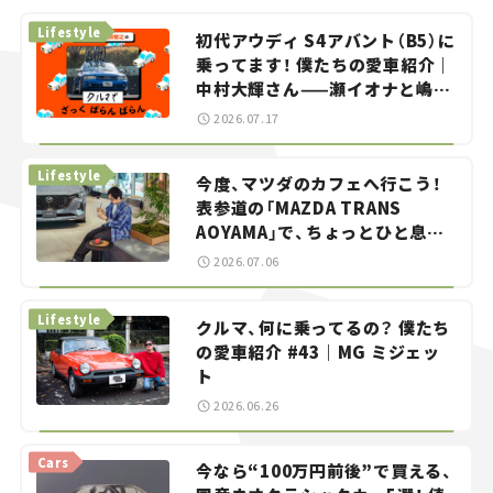
Lifestyle
初代アウディ S4アバント（B5）に
乗ってます！ 僕たちの愛車紹介｜
中村大輝さん——瀬イオナと嶋田
智之の「クルマでざっくばらんば
2026.07.17
らん！」＃20
Lifestyle
今度、マツダのカフェへ行こう！
表参道の「MAZDA TRANS
AOYAMA」で、ちょっとひと息。
——連載｜CCGとクルマでどうす
2026.07.06
る？＜第13回＞
Lifestyle
クルマ、何に乗ってるの？ 僕たち
の愛車紹介 #43｜MG ミジェッ
ト
2026.06.26
Cars
今なら“100万円前後”で買える、