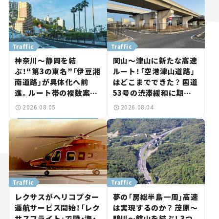
Traffic
Traffic
神奈川～静岡を結
岡山～津山に新たな高速
ぶ！“第3の東名”「伊豆湘
ルート！「空港津山道路」
南道路」が具体化へ前
はどこまでできた？ 国道
進。ルート帯の複数案検
53号の渋滞緩和に期待。
討へ。熱海まで信号ゼロ
岡山市側でも動きが【い
2026.08.05
2026.08.04
が実現？ 【いま気になる
ま気になる道路計画】
道路計画】
Traffic
Traffic
レクサスがヘリコプター
夢の「房総半島一周」高速
運航サービス開始！「レク
は実現するのか？ 茂原～
サスフライト」で陸・海・
鴨川～館山を結ぶ！ 3つ