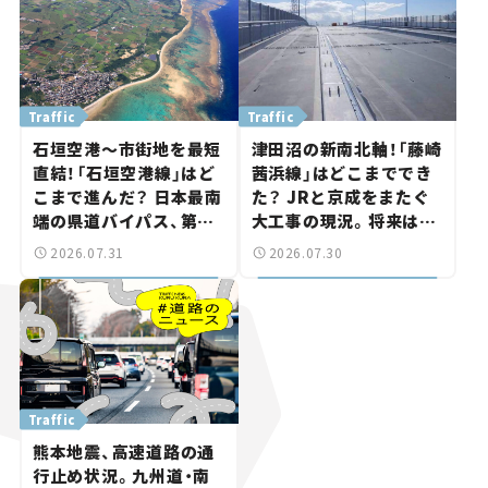
Traffic
Traffic
石垣空港～市街地を最短
津田沼の新南北軸！「藤崎
直結！「石垣空港線」はど
茜浜線」はどこまででき
こまで進んだ？ 日本最南
た？ JRと京成をまたぐ
端の県道バイパス、第2
大工事の現況。将来は
工区も延伸開通 【いま気
「習志野～鎌ケ谷」を最短
2026.07.31
2026.07.30
になる道路計画】
直結【いま気になる道路
計画】
Traffic
熊本地震、高速道路の通
行止め状況。九州道・南