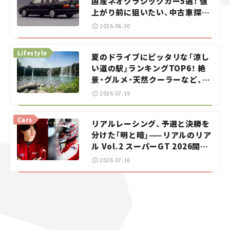
国産ネオクラシックカー5選！ 値
上がり前に狙いたい、中古車探し
をお手伝い――ちょっとイケてるマ
2026.06.30
イカー選び #02
Lifestyle
夏のドライブにピッタリな「涼し
い道の駅」ランキングTOP6！ 絶
景・グルメ・天然クーラーなど、避
暑におすすめのスポットを紹介
2026.07.19
【道の駅マニアの推し駅ガイド】
vol.15
Cars
リアルレーシング、予選と決勝を
分けた「明と暗」——リアルのリア
ル Vol.2 スーパーGT 2026開幕
戦 岡山国際サーキット
2026.07.16