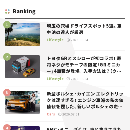
Ranking
埼玉の穴場ドライブスポット5選。車
中泊の達人が厳選
Lifestyle
2026.08.04
トヨタGRとスシローが初コラボ！ 寿
司ネタがモチーフの限定「GRミニカ
ー」4車種が登場。入手方法は？【クル
マとホビー】
Lifestyle
2026.08.04
新型ポルシェ・カイエン エレクトリッ
クは速すぎる！ エンジン車派の私の価
値観を覆した、新しいポルシェの走
り。
Cars
2026.07.31
BMC・ミニ｜ぼくは、車と生きてきた