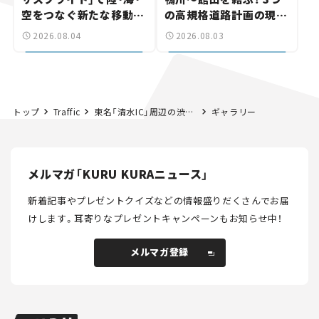
空をつなぐ新たな移動体
の高規格道路計画の現
験とは
状。「館山鴨川道路」で検
2026.08.04
2026.08.03
討進む【いま気になる道
路計画】
トップ
Traffic
東名「清水IC」周辺の渋滞を解消！ ついに「静清バイパス」上りの開通予定が発表。立体化は本格進行中【いま気になる道路計画】
ギャラリー
メルマガ「KURU KURAニュース」
新着記事やプレゼントクイズなどの情報盛りだくさんでお届
けします。
耳寄りなプレゼントキャンペーンもお知らせ中！
メルマガ登録