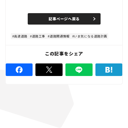
L
o
/
U
a
n
d
記事ページへ戻る
m
e
u
d
t
:
e
4
4
高速道路
道路工事
道路開通情報
いま気になる道路計画
.
4
4
%
この記事をシェア