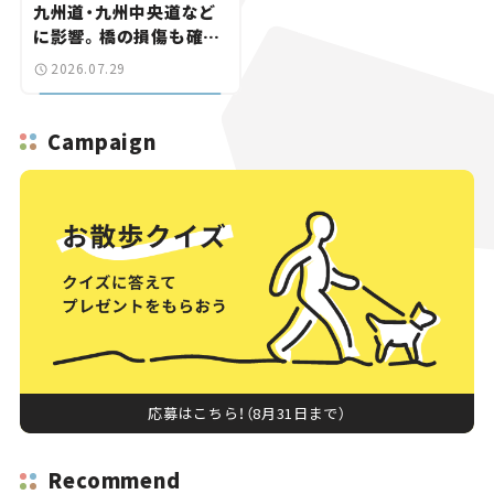
九州道・九州中央道など
に影響。橋の損傷も確認
【道路のニュース】
2026.07.29
Campaign
応募はこちら！（8月31日まで）
Recommend