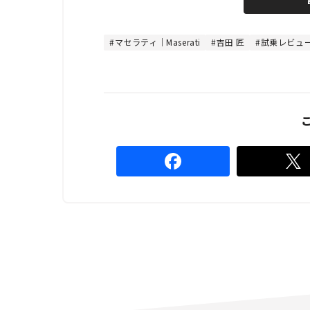
e
u
d
t
:
e
1
0
マセラティ｜Maserati
吉田 匠
試乗レビュ
0
.
0
0
%