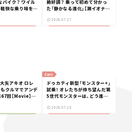
んなバイク？ ワイル
絶好調？ 乗って初めて分かっ
と軽快な乗り味を両
た「静かなる進化」【瀬イオナの
ccフラットトラッカ
試乗レビュー】
2026.07.27
ュー】
Cars
 大矢アキオ ロレ
ドゥカティ新型「モンスター+」
日もクルマでアンデ
試乗！ オレたちが待ち望んだ第
67回【Movie】
5世代モンスターは、どう進化
スーパーカーショー
したのか？【試乗レビュー】
2026.07.10
者たちの「驚き」