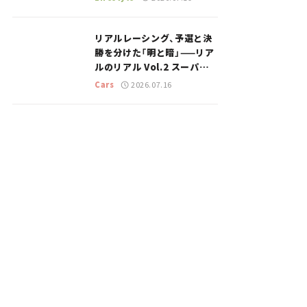
のスポットを紹介【道の駅マ
ニアの推し駅ガイド】vol.15
リアルレーシング、予選と決
勝を分けた「明と暗」——リア
ルのリアル Vol.2 スーパー
GT 2026開幕戦 岡山国際サ
Cars
2026.07.16
ーキット