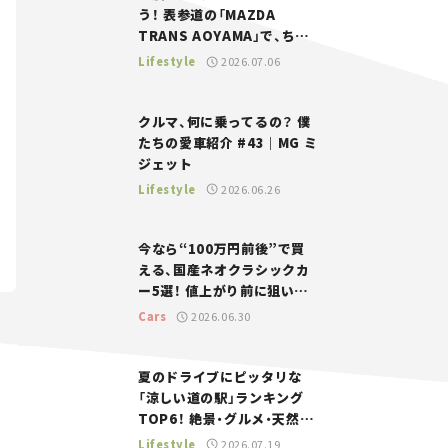
う！ 表参道の「MAZDA
TRANS AOYAMA」で、ちょ
っとひと息。——連載｜CCG
Lifestyle
2026.07.06
とクルマでどうする？＜第13
回＞
クルマ、何に乗ってるの？ 僕
たちの愛車紹介 #43｜MG ミ
ジェット
Lifestyle
2026.06.26
今なら“100万円前後”で買
える、国産ネオクラシックカ
ー5選！ 値上がり前に狙いた
い、中古車探しをお手伝い――ち
Cars
2026.06.30
ょっとイケてるマイカー選び
#02
夏のドライブにピッタリな
「涼しい道の駅」ランキング
TOP6！ 絶景・グルメ・天然ク
ーラーなど、避暑におすすめ
Lifestyle
2026.07.19