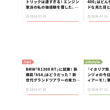
トリックは速すぎる！ エンジン
400」はど
車派の私の価値観を覆した、新
ドな見た目
しいポルシェの走り。
立した400
2026.07.31
2026.07.31
ー【試乗レビ
Cars
Lifestyle
BMW「R1300 RT」に試乗！ 新
『イタリア発
機能「ASA」はどうだった？ 新
ンツォの今
世代グランドツアラーの実力に
ィアーモ！』第
感動【試乗レビュー】
——新しい
2026.07.26
2026.07.22
で起きた、若