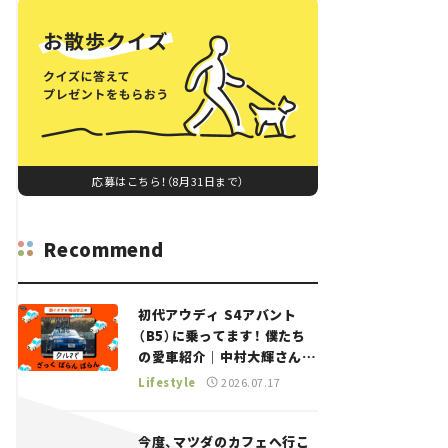
応募はこちら！（8月31日まで）
Recommend
初代アウディ S4アバント
（B5）に乗ってます！ 僕たち
の愛車紹介｜中村大輝さん
——瀬イオナと嶋田智之の
Lifestyle
2026.07.17
「クルマでざっくばらんばら
ん！」＃20
今度、マツダのカフェへ行こ