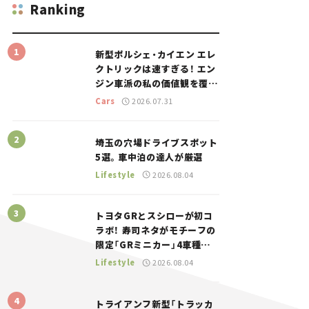
Ranking
新型ポルシェ・カイエン エレ
クトリックは速すぎる！ エン
ジン車派の私の価値観を覆し
た、新しいポルシェの走り。
Cars
2026.07.31
埼玉の穴場ドライブスポット
5選。車中泊の達人が厳選
Lifestyle
2026.08.04
トヨタGRとスシローが初コ
ラボ！ 寿司ネタがモチーフの
限定「GRミニカー」4車種が
登場。入手方法は？【クルマ
Lifestyle
2026.08.04
とホビー】
トライアンフ新型「トラッカ