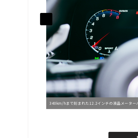
340km/hまで刻まれた12.2インチの液晶メーター
L
o
/
U
a
n
d
m