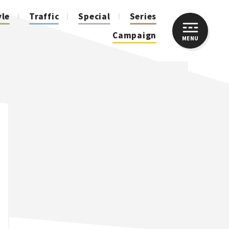
yle
Traffic
Special
Series
Campaign
MENU
CLOSE
人気のハッシュタグ
スズキ ジムニー｜Suzuki Jimny
スズキ｜Suzuki
マツダ｜Mazda
マツダ ロードスター｜Mazda Roadster