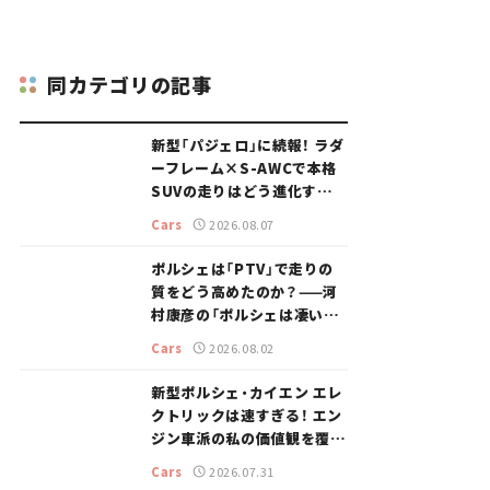
同カテゴリの記事
新型「パジェロ」に続報！ ラダ
ーフレーム×S-AWCで本格
SUVの走りはどう進化する？
【新車ニュース】
Cars
2026.08.07
ポルシェは「PTV」で走りの
質をどう高めたのか？——河
村康彦の「ポルシェは凄い！」
#16
Cars
2026.08.02
新型ポルシェ・カイエン エレ
クトリックは速すぎる！ エン
ジン車派の私の価値観を覆し
た、新しいポルシェの走り。
Cars
2026.07.31