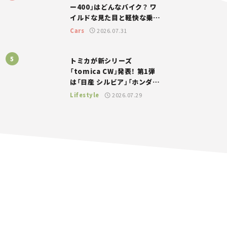
ー400」はどんなバイク？ ワ
イルドな見た目と軽快な乗り
味を両立した400ccフラット
Cars
2026.07.31
トラッカー【試乗レビュー】
トミカが新シリーズ
「tomica CW」発表！ 第1弾
は「日産 シルビア」「ホンダ
NSX」が登場。世界が注目す
Lifestyle
2026.07.29
る“JDM”に焦点【クルマとホ
ビー】