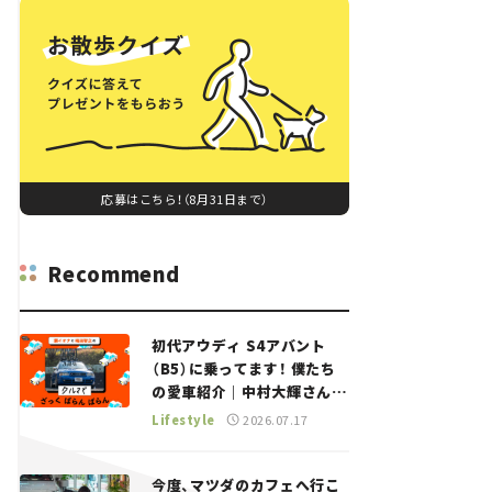
応募はこちら！（8月31日まで）
Recommend
初代アウディ S4アバント
（B5）に乗ってます！ 僕たち
の愛車紹介｜中村大輝さん
——瀬イオナと嶋田智之の
Lifestyle
2026.07.17
「クルマでざっくばらんばら
ん！」＃20
今度、マツダのカフェへ行こ