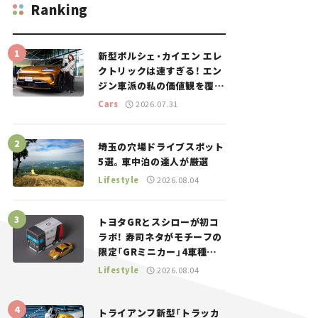
Ranking
新型ポルシェ・カイエン エレ
クトリックは速すぎる！ エン
ジン車派の私の価値観を覆し
た、新しいポルシェの走り。
Cars
2026.07.31
埼玉の穴場ドライブスポット
5選。車中泊の達人が厳選
Lifestyle
2026.08.04
トヨタGRとスシローが初コ
ラボ！ 寿司ネタがモチーフの
限定「GRミニカー」4車種が
登場。入手方法は？【クルマ
Lifestyle
2026.08.04
とホビー】
トライアンフ新型「トラッカ