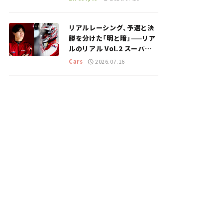
のスポットを紹介【道の駅マ
ニアの推し駅ガイド】vol.15
リアルレーシング、予選と決
勝を分けた「明と暗」——リア
ルのリアル Vol.2 スーパー
GT 2026開幕戦 岡山国際サ
Cars
2026.07.16
ーキット