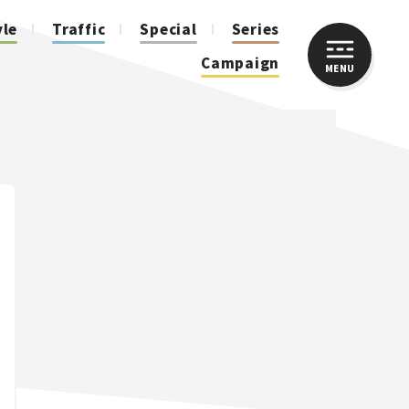
yle
Traffic
Special
Series
Campaign
MENU
CLOSE
人気のハッシュタグ
スズキ ジムニー｜Suzuki Jimny
スズキ｜Suzuki
マツダ｜Mazda
マツダ ロードスター｜Mazda Roadster