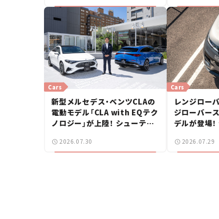
Cars
Cars
新型メルセデス・ベンツCLAの
レンジローバ
電動モデル「CLA with EQテク
ジローバース
ノロジー」が上陸！ シューティ
デルが登場！
ングブレークも発売【新車ニュ
【新車ニュー
2026.07.30
2026.07.29
ース】