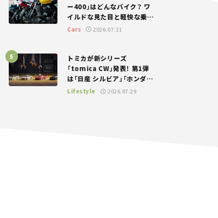
ー400」はどんなバイク？ ワ
イルドな見た目と軽快な乗り
味を両立した400ccフラット
Cars
2026.07.31
トラッカー【試乗レビュー】
トミカが新シリーズ
「tomica CW」発表！ 第1弾
は「日産 シルビア」「ホンダ
NSX」が登場。世界が注目す
Lifestyle
2026.07.29
る“JDM”に焦点【クルマとホ
ビー】