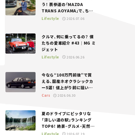
う！ 表参道の「MAZDA
TRANS AOYAMA」で、ちょ
っとひと息。——連載｜CCG
Lifestyle
2026.07.06
とクルマでどうする？＜第13
回＞
クルマ、何に乗ってるの？ 僕
たちの愛車紹介 #43｜MG ミ
ジェット
Lifestyle
2026.06.26
今なら“100万円前後”で買
える、国産ネオクラシックカ
ー5選！ 値上がり前に狙いた
い、中古車探しをお手伝い――ち
Cars
2026.06.30
ょっとイケてるマイカー選び
#02
夏のドライブにピッタリな
「涼しい道の駅」ランキング
TOP6！ 絶景・グルメ・天然ク
ーラーなど、避暑におすすめ
Lifestyle
2026.07.19