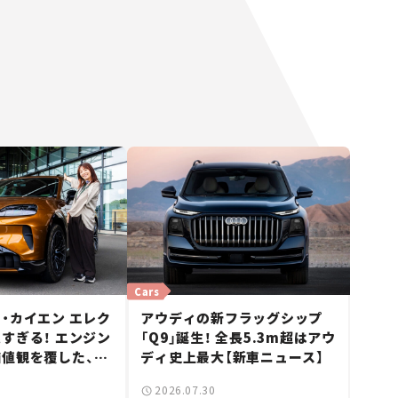
Cars
・カイエン エレク
アウディの新フラッグシップ
すぎる！ エンジン
「Q9」誕生！ 全長5.3m超はアウ
値観を覆した、新
ディ史上最大【新車ニュース】
ェの走り。
2026.07.30