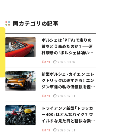
同カテゴリの記事
ポルシェは「PTV」で走りの
質をどう高めたのか？——河
村康彦の「ポルシェは凄い！」
#16
Cars
2026.08.02
新型ポルシェ・カイエン エレ
クトリックは速すぎる！ エン
ジン車派の私の価値観を覆し
た、新しいポルシェの走り。
Cars
2026.07.31
トライアンフ新型「トラッカ
ー400」はどんなバイク？ ワ
イルドな見た目と軽快な乗り
味を両立した400ccフラット
Cars
2026.07.31
トラッカー【試乗レビュー】