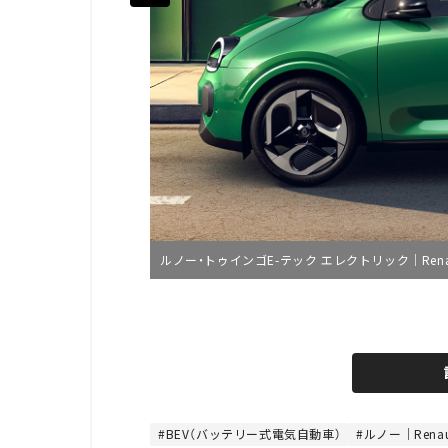
ルノー・トゥインゴE-テック エレクトリック｜Renault Twi
L
o
/
U
a
n
d
m
e
u
d
t
:
e
4
8
BEV（バッテリー式電気自動車）
ルノー｜Renau
.