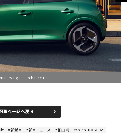
ngo E-Tech Electric
記事ページへ戻る
lt
新型車
新車ニュース
細田 靖｜Yasushi HOSODA