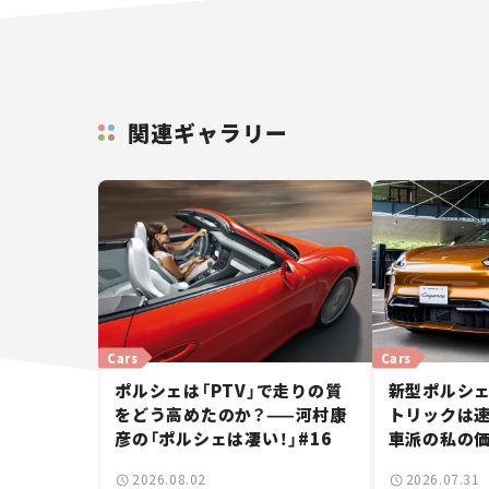
関連ギャラリー
Cars
Cars
ポルシェは「PTV」で走りの質
新型ポルシェ
をどう高めたのか？——河村康
トリックは速
彦の「ポルシェは凄い！」#16
車派の私の価
しいポルシ
2026.08.02
2026.07.31