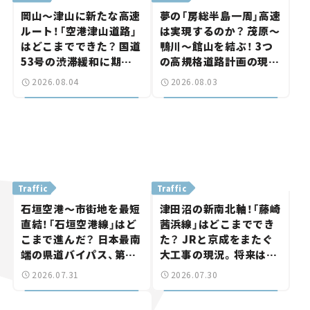
岡山～津山に新たな高速
夢の「房総半島一周」高速
ルート！「空港津山道路」
は実現するのか？ 茂原～
はどこまでできた？ 国道
鴨川～館山を結ぶ！ 3つ
53号の渋滞緩和に期待。
の高規格道路計画の現
岡山市側でも動きが【い
状。「館山鴨川道路」で検
2026.08.04
2026.08.03
ま気になる道路計画】
討進む【いま気になる道
路計画】
Traffic
Traffic
石垣空港～市街地を最短
津田沼の新南北軸！「藤崎
直結！「石垣空港線」はど
茜浜線」はどこまででき
こまで進んだ？ 日本最南
た？ JRと京成をまたぐ
端の県道バイパス、第2
大工事の現況。将来は
工区も延伸開通 【いま気
「習志野～鎌ケ谷」を最短
2026.07.31
2026.07.30
になる道路計画】
直結【いま気になる道路
計画】