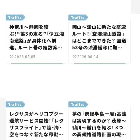
Traffic
Traffic
神奈川～静岡を結
岡山～津山に新たな高速
ぶ！“第3の東名”「伊豆湘
ルート！「空港津山道路」
南道路」が具体化へ前
はどこまでできた？ 国道
進。ルート帯の複数案検
53号の渋滞緩和に期待。
討へ。熱海まで信号ゼロ
岡山市側でも動きが【い
2026.08.05
2026.08.04
が実現？ 【いま気になる
ま気になる道路計画】
道路計画】
Traffic
Traffic
レクサスがヘリコプター
夢の「房総半島一周」高速
運航サービス開始！「レク
は実現するのか？ 茂原～
サスフライト」で陸・海・
鴨川～館山を結ぶ！ 3つ
空をつなぐ新たな移動体
の高規格道路計画の現