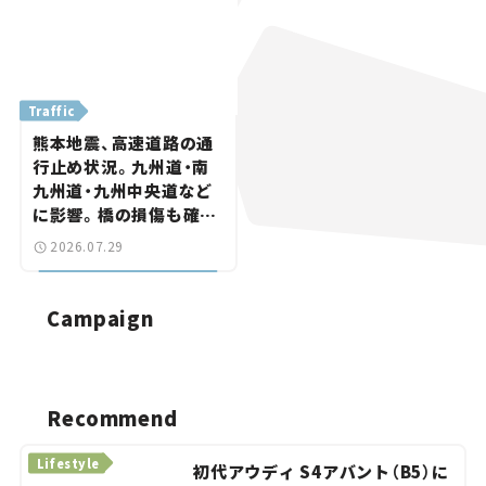
Traffic
熊本地震、高速道路の通
行止め状況。九州道・南
九州道・九州中央道など
に影響。橋の損傷も確認
【道路のニュース】
2026.07.29
Campaign
応募はこちら！（8月31日まで）
Recommend
Lifestyle
初代アウディ S4アバント（B5）に