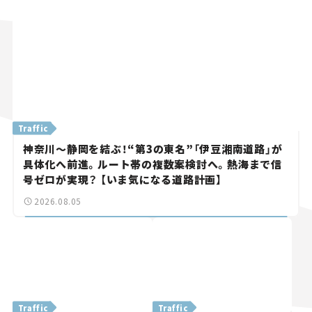
Traffic
神奈川～静岡を結ぶ！“第3の東名”「伊豆湘南道路」が
具体化へ前進。ルート帯の複数案検討へ。熱海まで信
号ゼロが実現？ 【いま気になる道路計画】
2026.08.05
Traffic
Traffic