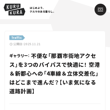
はじめよう、
クルマのある暮らし。
カテゴリ
Traffic
Cars
公開日：2025.11.21
不便な「那覇市街地アクセ
Lifestyle
ギャラリー：
ス」を3つのバイパスで快適に！ 空港
Traffic
＆新都心への「4車線＆立体交差化」
Special
はどこまで進んだ？【いま気になる
Series
道路計画】
Campaign
人気のハッシュタグ