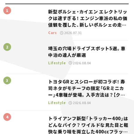
新型ポルシェ・カイエン エレクトリッ
クは速すぎる！ エンジン車派の私の価
値観を覆した、新しいポルシェの走
り。
Cars
2026.07.31
埼玉の穴場ドライブスポット5選。車
中泊の達人が厳選
Lifestyle
2026.08.04
トヨタGRとスシローが初コラボ！ 寿
司ネタがモチーフの限定「GRミニカ
ー」4車種が登場。入手方法は？【クル
マとホビー】
Lifestyle
2026.08.04
トライアンフ新型「トラッカー400」は
どんなバイク？ ワイルドな見た目と軽
快な乗り味を両立した400ccフラット