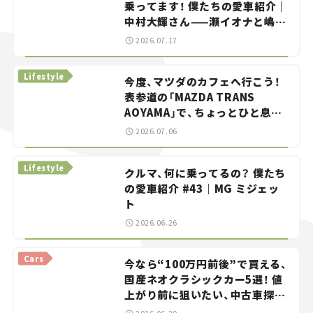
乗ってます！ 僕たちの愛車紹介｜
中村大輝さん——瀬イオナと嶋田
智之の「クルマでざっくばらんば
2026.07.17
らん！」＃20
Lifestyle
今度、マツダのカフェへ行こう！
表参道の「MAZDA TRANS
AOYAMA」で、ちょっとひと息。
——連載｜CCGとクルマでどうす
2026.07.06
る？＜第13回＞
Lifestyle
クルマ、何に乗ってるの？ 僕たち
の愛車紹介 #43｜MG ミジェッ
ト
2026.06.26
Cars
今なら“100万円前後”で買える、
国産ネオクラシックカー5選！ 値
上がり前に狙いたい、中古車探し
をお手伝い――ちょっとイケてるマ