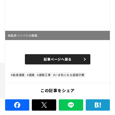
南風原バイパスの概要。
L
o
/
U
a
n
d
記事ページへ戻る
m
e
u
d
t
:
e
1
0
高速道路
道路
道路工事
いま気になる道路計画
0
.
0
0
この記事をシェア
%