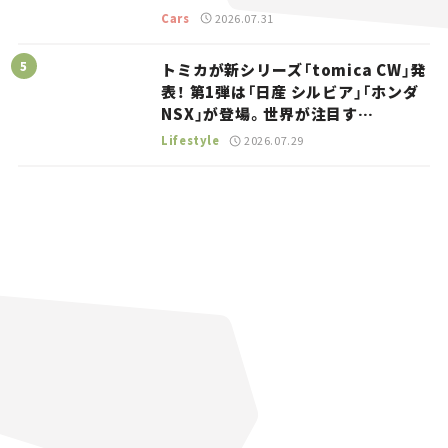
トラッカー【試乗レビュー】
Cars
2026.07.31
トミカが新シリーズ「tomica CW」発
表！ 第1弾は「日産 シルビア」「ホンダ
NSX」が登場。世界が注目す
る“JDM”に焦点【クルマとホビー】
Lifestyle
2026.07.29