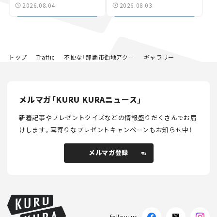
験とは
状。「館山鴨川道路」で検
2026.08.04
2026.08.03
討進む【いま気になる道
路計画】
トップ
Traffic
不便な「那覇市街地アクセス」を3つのバイパスで快適に！ 空港＆新都心への「4車線＆立体交差化」はどこまで進んだ？【いま気になる道路計画】
ギャラリー
メルマガ「KURU KURAニュース」
新着記事やプレゼントクイズなどの情報盛りだくさんでお届
けします。
耳寄りなプレゼントキャンペーンもお知らせ中！
メルマガ登録
メルマガ登録
follow us