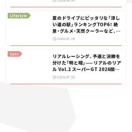
2026.06.30
イカー選び #02
Lifestyle
夏のドライブにピッタリな「涼し
い道の駅」ランキングTOP6！ 絶
景・グルメ・天然クーラーなど、避
暑におすすめのスポットを紹介
2026.07.19
【道の駅マニアの推し駅ガイド】
vol.15
Cars
リアルレーシング、予選と決勝を
分けた「明と暗」——リアルのリア
ル Vol.2 スーパーGT 2026開幕
戦 岡山国際サーキット
2026.07.16