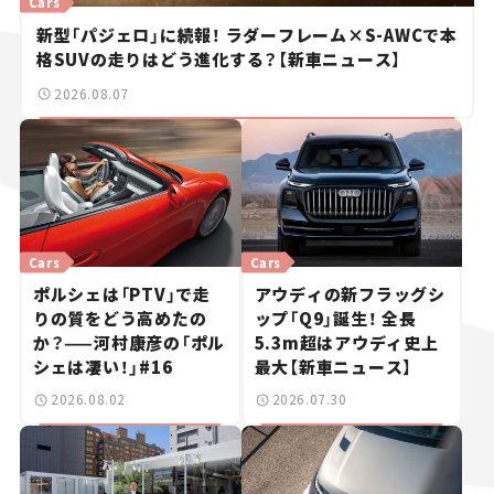
Cars
新型「パジェロ」に続報！ ラダーフレーム×S-AWCで本
格SUVの走りはどう進化する？【新車ニュース】
2026.08.07
Cars
Cars
ポルシェは「PTV」で走
アウディの新フラッグシ
りの質をどう高めたの
ップ「Q9」誕生！ 全長
か？——河村康彦の「ポル
5.3m超はアウディ史上
シェは凄い！」#16
最大【新車ニュース】
2026.08.02
2026.07.30