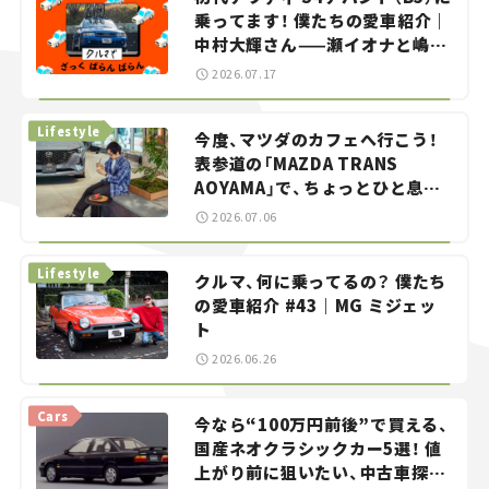
乗ってます！ 僕たちの愛車紹介｜
中村大輝さん——瀬イオナと嶋田
智之の「クルマでざっくばらんば
2026.07.17
らん！」＃20
Lifestyle
今度、マツダのカフェへ行こう！
表参道の「MAZDA TRANS
AOYAMA」で、ちょっとひと息。
——連載｜CCGとクルマでどうす
2026.07.06
る？＜第13回＞
Lifestyle
クルマ、何に乗ってるの？ 僕たち
の愛車紹介 #43｜MG ミジェッ
ト
2026.06.26
Cars
今なら“100万円前後”で買える、
国産ネオクラシックカー5選！ 値
上がり前に狙いたい、中古車探し