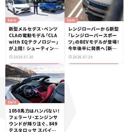
Cars
Cars
新型メルセデス・ベンツ
レンジローバーから新型
CLAの電動モデル「CLA
「レンジローバースポー
with EQテクノロジー」
ツ」のBEVモデルが登場！
が上陸！ シューティング
今年後半に発表へ【新車
ブレークも発売【新車ニ
ニュース】
2026.07.30
2026.07.29
ュース】
Cars
1050馬力はハンパない！
フェラーリ・エンジンサ
ウンドが降り注ぐ、849
テスタロッサ スパイダ