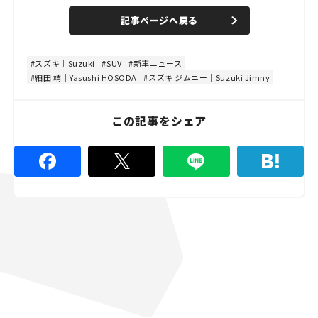
a
n
d
記事ページへ戻る
m
e
u
d
t
:
e
4
8
スズキ｜Suzuki
SUV
新車ニュース
.
細田 靖｜Yasushi HOSODA
スズキ ジムニー｜Suzuki Jimny
8
9
%
この記事をシェア