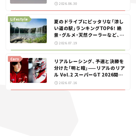
をお手伝い――ちょっとイケてるマ
2026.06.30
イカー選び #02
Lifestyle
夏のドライブにピッタリな「涼し
い道の駅」ランキングTOP6！ 絶
景・グルメ・天然クーラーなど、避
暑におすすめのスポットを紹介
2026.07.19
【道の駅マニアの推し駅ガイド】
vol.15
Cars
リアルレーシング、予選と決勝を
分けた「明と暗」——リアルのリア
ル Vol.2 スーパーGT 2026開幕
戦 岡山国際サーキット
2026.07.16