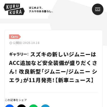
はじめよう、
クルマのある暮らし。
カテゴリ
Cars
Cars
公開日：2025.10.18
スズキの新しいジムニーは
Lifestyle
ギャラリー：
ACC追加など安全装備が盛りだくさ
Traffic
ん！ 改良新型「ジムニー/ジムニー シ
Special
エラ」が11月発売！【新車ニュース】
Series
Campaign
この記事をシェア
人気のハッシュタグ