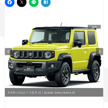
スズキ ジムニー｜Suzuki Jimny
スズキ｜Suzuki
マツダ｜Mazda
マツダ ロードスター｜Mazda Roadster
6/9
スズキ・ジムニー シエラ JC｜Suzuki Jimny Sierra JC
L
o
/
U