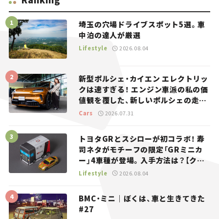
埼玉の穴場ドライブスポット5選。車
中泊の達人が厳選
Lifestyle
2026.08.04
新型ポルシェ・カイエン エレクトリッ
クは速すぎる！ エンジン車派の私の価
値観を覆した、新しいポルシェの走
り。
Cars
2026.07.31
トヨタGRとスシローが初コラボ！ 寿
司ネタがモチーフの限定「GRミニカ
ー」4車種が登場。入手方法は？【クル
マとホビー】
Lifestyle
2026.08.04
BMC・ミニ｜ぼくは、車と生きてきた
#27