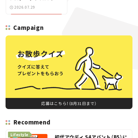
ーに試乗。
2026.07.29
Campaign
応募はこちら！（8月31日まで）
Recommend
Lifestyle
初代アウディ S4アバント（B5）に