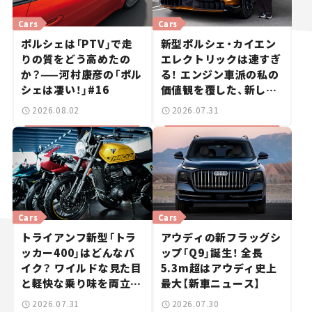
Cars
Cars
ポルシェは「PTV」で走
新型ポルシェ・カイエン
りの質をどう高めたの
エレクトリックは速すぎ
か？——河村康彦の「ポル
る！ エンジン車派の私の
シェは凄い！」#16
価値観を覆した、新しい
ポルシェの走り。
2026.08.02
2026.07.31
Cars
Cars
トライアンフ新型「トラ
アウディの新フラッグシ
ッカー400」はどんなバ
ップ「Q9」誕生！ 全長
イク？ ワイルドな見た目
5.3m超はアウディ史上
と軽快な乗り味を両立し
最大【新車ニュース】
た400ccフラットトラッ
2026.07.31
2026.07.30