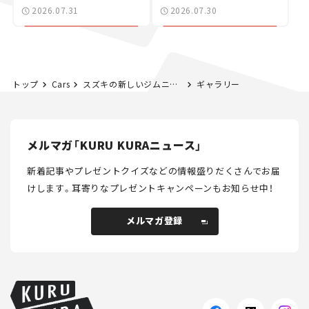
た400ccフラットトラッ
2026.07.31
2026.07.30
カー【試乗レビュー】
トップ
Cars
スズキの新しいジムニーはACC追加など安全装備が盛りだくさん！ 改良新型「ジムニー/ジムニー シエラ」が11月発売！【新車ニュース】
ギャラリー
メルマガ「KURU KURAニュース」
新着記事やプレゼントクイズなどの情報盛りだくさんでお届
けします。
耳寄りなプレゼントキャンペーンもお知らせ中！
メルマガ登録
メルマガ登録