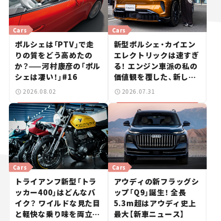
Cars
Cars
ポルシェは「PTV」で走
新型ポルシェ・カイエン
りの質をどう高めたの
エレクトリックは速すぎ
か？——河村康彦の「ポル
る！ エンジン車派の私の
シェは凄い！」#16
価値観を覆した、新しい
ポルシェの走り。
2026.08.02
2026.07.31
Cars
Cars
トライアンフ新型「トラ
アウディの新フラッグシ
ッカー400」はどんなバ
ップ「Q9」誕生！ 全長
イク？ ワイルドな見た目
5.3m超はアウディ史上
と軽快な乗り味を両立し
最大【新車ニュース】