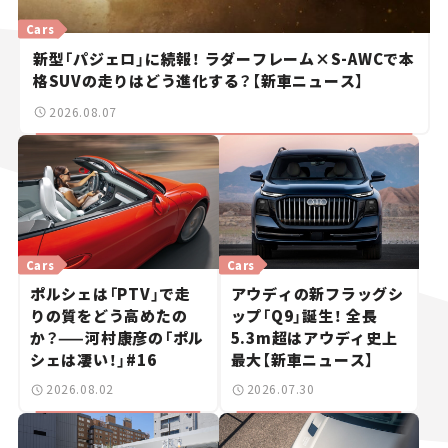
Cars
新型「パジェロ」に続報！ ラダーフレーム×S-AWCで本
格SUVの走りはどう進化する？【新車ニュース】
2026.08.07
Cars
Cars
ポルシェは「PTV」で走
アウディの新フラッグシ
りの質をどう高めたの
ップ「Q9」誕生！ 全長
か？——河村康彦の「ポル
5.3m超はアウディ史上
シェは凄い！」#16
最大【新車ニュース】
2026.08.02
2026.07.30