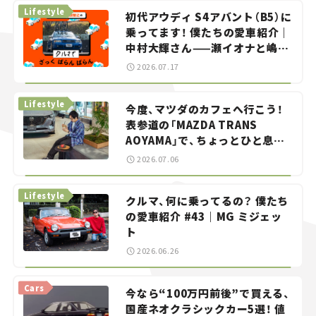
Lifestyle
初代アウディ S4アバント（B5）に
乗ってます！ 僕たちの愛車紹介｜
中村大輝さん——瀬イオナと嶋田
智之の「クルマでざっくばらんば
2026.07.17
らん！」＃20
Lifestyle
今度、マツダのカフェへ行こう！
表参道の「MAZDA TRANS
AOYAMA」で、ちょっとひと息。
——連載｜CCGとクルマでどうす
2026.07.06
る？＜第13回＞
Lifestyle
クルマ、何に乗ってるの？ 僕たち
の愛車紹介 #43｜MG ミジェッ
ト
2026.06.26
Cars
今なら“100万円前後”で買える、
国産ネオクラシックカー5選！ 値