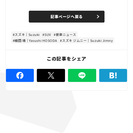
L
o
/
U
a
n
d
記事ページへ戻る
m
e
u
d
t
:
e
4
8
スズキ｜Suzuki
SUV
新車ニュース
.
細田 靖｜Yasushi HOSODA
スズキ ジムニー｜Suzuki Jimny
8
9
%
この記事をシェア