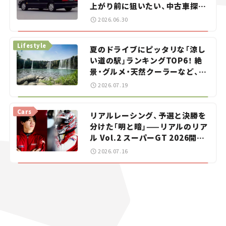
上がり前に狙いたい、中古車探し
をお手伝い――ちょっとイケてるマ
2026.06.30
イカー選び #02
Lifestyle
夏のドライブにピッタリな「涼し
い道の駅」ランキングTOP6！ 絶
景・グルメ・天然クーラーなど、避
暑におすすめのスポットを紹介
2026.07.19
【道の駅マニアの推し駅ガイド】
vol.15
Cars
リアルレーシング、予選と決勝を
分けた「明と暗」——リアルのリア
ル Vol.2 スーパーGT 2026開幕
戦 岡山国際サーキット
2026.07.16