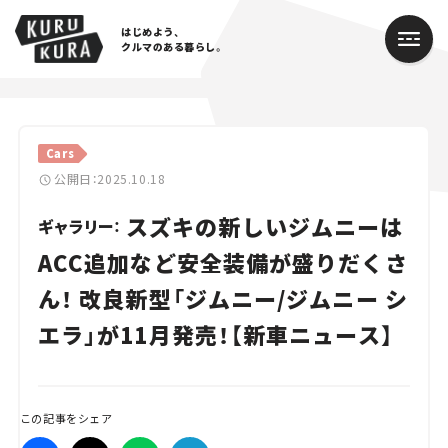
はじめよう、
クルマのある暮らし。
カテゴリ
Cars
Cars
公開日：2025.10.18
スズキの新しいジムニーは
Lifestyle
ギャラリー：
ACC追加など安全装備が盛りだくさ
Traffic
ん！ 改良新型「ジムニー/ジムニー シ
Special
エラ」が11月発売！【新車ニュース】
Series
Campaign
この記事をシェア
人気のハッシュタグ