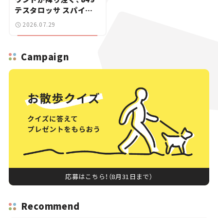
テスタロッサ スパイダ
ーに試乗。
2026.07.29
Campaign
応募はこちら！（8月31日まで）
Recommend