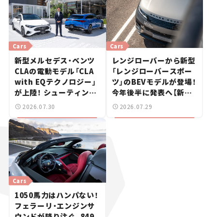
Cars
Cars
新型メルセデス・ベンツ
レンジローバーから新型
CLAの電動モデル「CLA
「レンジローバースポー
with EQテクノロジー」
ツ」のBEVモデルが登場！
が上陸！ シューティング
今年後半に発表へ【新車
ブレークも発売【新車ニ
ニュース】
2026.07.30
2026.07.29
ュース】
Cars
1050馬力はハンパない！
フェラーリ・エンジンサ
ウンドが降り注ぐ、849