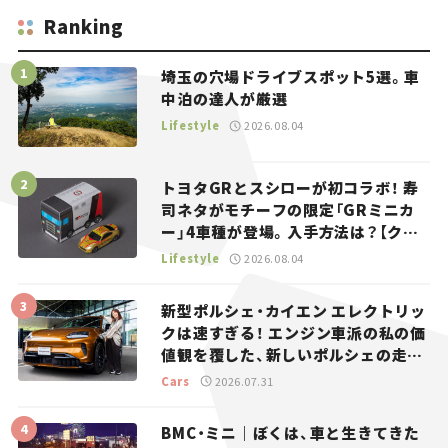
Ranking
埼玉の穴場ドライブスポット5選。車
中泊の達人が厳選
Lifestyle
2026.08.04
トヨタGRとスシローが初コラボ！ 寿
司ネタがモチーフの限定「GRミニカ
ー」4車種が登場。入手方法は？【クル
マとホビー】
Lifestyle
2026.08.04
新型ポルシェ・カイエン エレクトリッ
クは速すぎる！ エンジン車派の私の価
値観を覆した、新しいポルシェの走
り。
Cars
2026.07.31
BMC・ミニ｜ぼくは、車と生きてきた