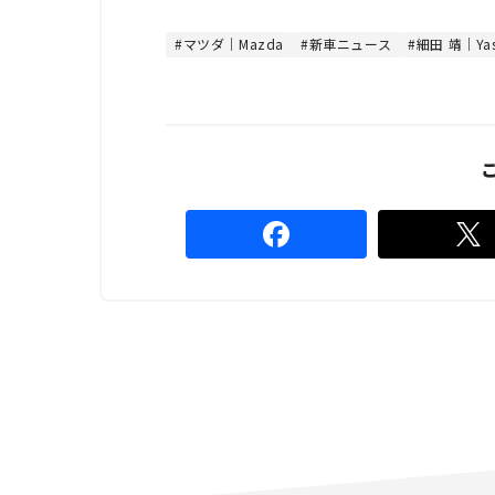
t
:
e
4
4
マツダ｜Mazda
新車ニュース
細田 靖｜Yas
.
4
4
%