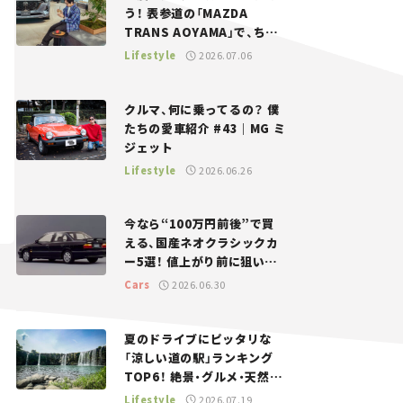
う！ 表参道の「MAZDA
TRANS AOYAMA」で、ちょ
っとひと息。——連載｜CCG
Lifestyle
2026.07.06
とクルマでどうする？＜第13
回＞
クルマ、何に乗ってるの？ 僕
たちの愛車紹介 #43｜MG ミ
ジェット
Lifestyle
2026.06.26
今なら“100万円前後”で買
える、国産ネオクラシックカ
ー5選！ 値上がり前に狙いた
い、中古車探しをお手伝い――ち
Cars
2026.06.30
ょっとイケてるマイカー選び
#02
夏のドライブにピッタリな
「涼しい道の駅」ランキング
TOP6！ 絶景・グルメ・天然ク
ーラーなど、避暑におすすめ
Lifestyle
2026.07.19