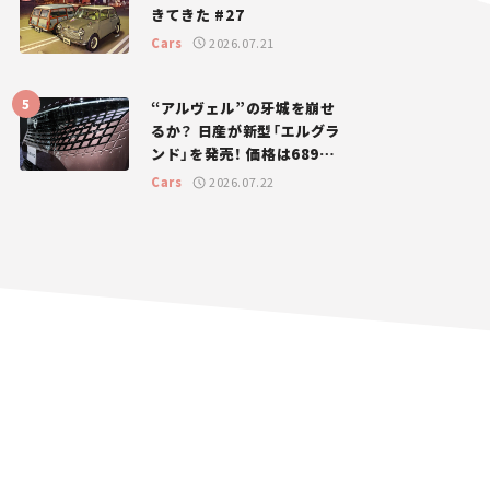
きてきた #27
Cars
2026.07.21
“アルヴェル”の牙城を崩せ
るか？ 日産が新型「エルグラ
ンド」を発売！ 価格は689万
円から【新車ニュース】
Cars
2026.07.22