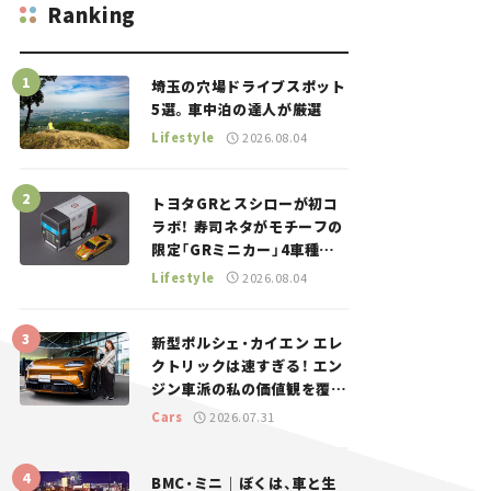
Ranking
埼玉の穴場ドライブスポット
5選。車中泊の達人が厳選
Lifestyle
2026.08.04
トヨタGRとスシローが初コ
ラボ！ 寿司ネタがモチーフの
限定「GRミニカー」4車種が
登場。入手方法は？【クルマ
Lifestyle
2026.08.04
とホビー】
新型ポルシェ・カイエン エレ
クトリックは速すぎる！ エン
ジン車派の私の価値観を覆し
た、新しいポルシェの走り。
Cars
2026.07.31
BMC・ミニ｜ぼくは、車と生