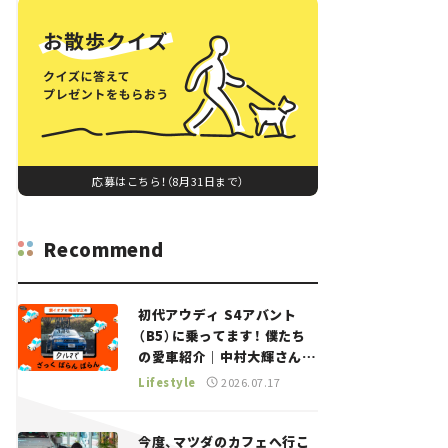
応募はこちら！（8月31日まで）
Recommend
初代アウディ S4アバント
（B5）に乗ってます！ 僕たち
の愛車紹介｜中村大輝さん
——瀬イオナと嶋田智之の
Lifestyle
2026.07.17
「クルマでざっくばらんばら
ん！」＃20
今度、マツダのカフェへ行こ