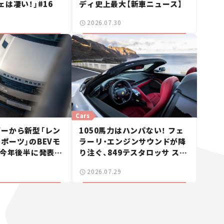
ェは凄い！」#16
ディ史上最大【新車ニュース】
2026.07.30
Cars
ーから新型「レン
1050馬力はハンパない！ フェ
ポーツ」のBEVモ
ラーリ・エンジンサウンドが降
 今年後半に発表へ
り注ぐ、849テスタロッサ スパ
ス】
イダーに試乗。
2026.07.29