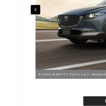
マツダCX-30 XDドライブエディション｜Mazda CX-30 
L
o
/
U
a
n
d
m
e
u
d