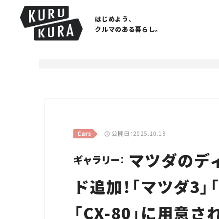
はじめよう、
クルマのある暮らし。
公開日：2025.10.19
Cars
マツダのデ
ギャラリー：
ド追加！「マツダ3」「CX
「CX-80」に用意