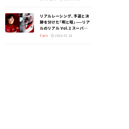
のスポットを紹介【道の駅マ
ニアの推し駅ガイド】vol.15
リアルレーシング、予選と決
勝を分けた「明と暗」——リア
ルのリアル Vol.2 スーパー
GT 2026開幕戦 岡山国際サ
Cars
2026.07.16
ーキット