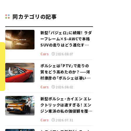
同カテゴリの記事
新型「パジェロ」に続報！ ラダ
ーフレーム×S-AWCで本格
SUVの走りはどう進化する？
【新車ニュース】
Cars
2026.08.07
ポルシェは「PTV」で走りの
質をどう高めたのか？——河
村康彦の「ポルシェは凄い！」
#16
Cars
2026.08.02
新型ポルシェ・カイエン エレ
クトリックは速すぎる！ エン
ジン車派の私の価値観を覆し
た、新しいポルシェの走り。
Cars
2026.07.31