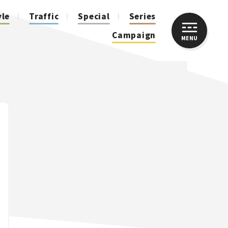
yle
Traffic
Special
Series
Campaign
MENU
CLOSE
人気のハッシュタグ
スズキ ジムニー｜Suzuki Jimny
スズキ｜Suzuki
マツダ｜Mazda
マツダ ロードスター｜Mazda Roadster