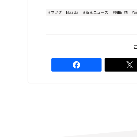
t
:
e
4
8
マツダ｜Mazda
新車ニュース
細田 靖｜Yas
.
8
9
%