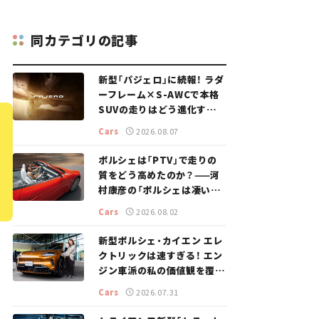
同カテゴリの記事
新型「パジェロ」に続報！ ラダ
ーフレーム×S-AWCで本格
SUVの走りはどう進化する？
【新車ニュース】
Cars
2026.08.07
ポルシェは「PTV」で走りの
質をどう高めたのか？——河
村康彦の「ポルシェは凄い！」
#16
Cars
2026.08.02
新型ポルシェ・カイエン エレ
クトリックは速すぎる！ エン
ジン車派の私の価値観を覆し
た、新しいポルシェの走り。
Cars
2026.07.31