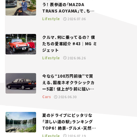
う！ 表参道の「MAZDA
TRANS AOYAMA」で、ちょ
っとひと息。——連載｜CCG
Lifestyle
2026.07.06
とクルマでどうする？＜第13
回＞
クルマ、何に乗ってるの？ 僕
たちの愛車紹介 #43｜MG ミ
ジェット
Lifestyle
2026.06.26
今なら“100万円前後”で買
える、国産ネオクラシックカ
ー5選！ 値上がり前に狙いた
い、中古車探しをお手伝い――ち
Cars
2026.06.30
ょっとイケてるマイカー選び
#02
夏のドライブにピッタリな
「涼しい道の駅」ランキング
TOP6！ 絶景・グルメ・天然ク
ーラーなど、避暑におすすめ
Lifestyle
2026.07.19