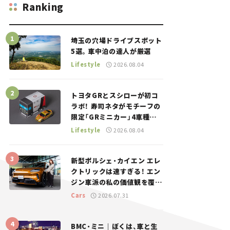
Ranking
埼玉の穴場ドライブスポット
5選。車中泊の達人が厳選
Lifestyle
2026.08.04
トヨタGRとスシローが初コ
ラボ！ 寿司ネタがモチーフの
限定「GRミニカー」4車種が
登場。入手方法は？【クルマ
Lifestyle
2026.08.04
とホビー】
新型ポルシェ・カイエン エレ
クトリックは速すぎる！ エン
ジン車派の私の価値観を覆し
た、新しいポルシェの走り。
Cars
2026.07.31
BMC・ミニ｜ぼくは、車と生