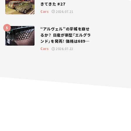
きてきた #27
Cars
2026.07.21
“アルヴェル”の牙城を崩せ
るか？ 日産が新型「エルグラ
ンド」を発売！ 価格は689万
円から【新車ニュース】
Cars
2026.07.22