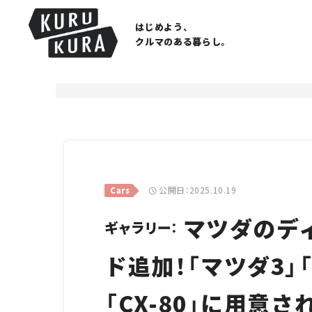
はじめよう、
クルマのある暮らし。
公開日：2025.10.19
Cars
マツダのデ
ギャラリー：
ド追加！「マツダ3」「CX
「CX-80」に用意