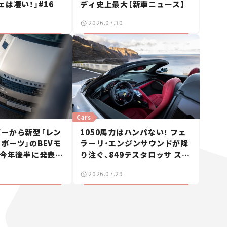
ェは凄い！」#16
ディ史上最大【新車ニュース】
2026.07.30
Cars
ーから新型「レン
1050馬力はハンパない！ フェ
ポーツ」のBEVモ
ラーリ・エンジンサウンドが降
 今年後半に発表へ
り注ぐ、849テスタロッサ スパ
ス】
イダーに試乗。
2026.07.29