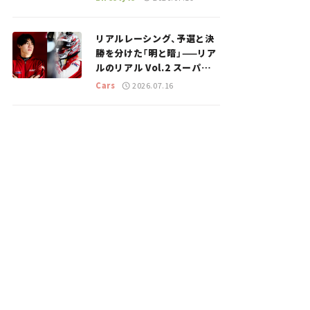
のスポットを紹介【道の駅マ
ニアの推し駅ガイド】vol.15
リアルレーシング、予選と決
勝を分けた「明と暗」——リア
ルのリアル Vol.2 スーパー
GT 2026開幕戦 岡山国際サ
Cars
2026.07.16
ーキット