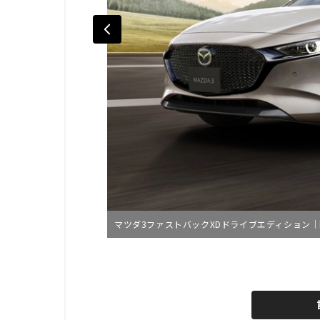
マツダ3ファストバックXDドライブエディション｜Mazda 3 
L
o
/
U
a
n
d
m
e
u
d