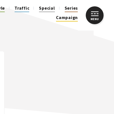
yle
Traffic
Special
Series
Campaign
MENU
CLOSE
人気のハッシュタグ
スズキ ジムニー｜Suzuki Jimny
スズキ｜Suzuki
マツダ｜Mazda
マツダ ロードスター｜Mazda Roadster