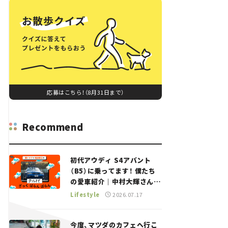
応募はこちら！（8月31日まで）
Recommend
初代アウディ S4アバント
（B5）に乗ってます！ 僕たち
の愛車紹介｜中村大輝さん
——瀬イオナと嶋田智之の
Lifestyle
2026.07.17
「クルマでざっくばらんばら
ん！」＃20
今度、マツダのカフェへ行こ