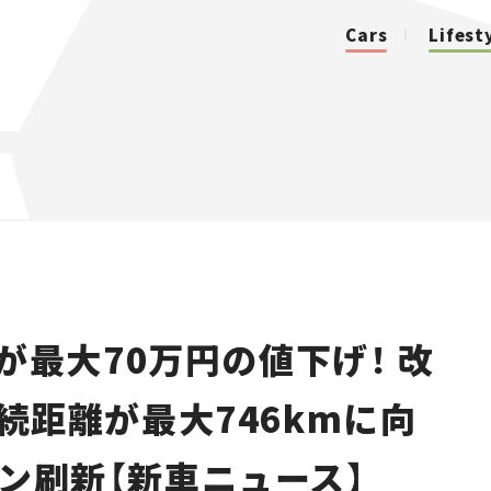
Cars
Lifest
カテゴリ
Cars
Lifestyle
が最大70万円の値下げ！ 改
Traffic
航続距離が最大746kmに向
Special
イン刷新【新車ニュース】
Series