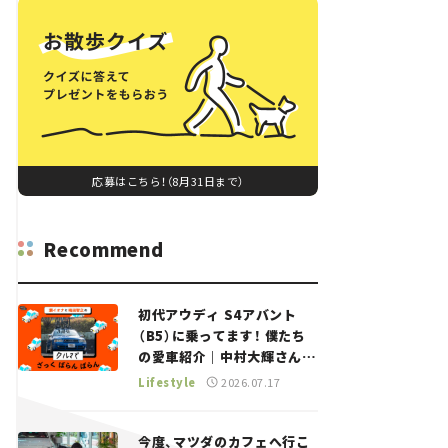
応募はこちら！（8月31日まで）
Recommend
初代アウディ S4アバント
（B5）に乗ってます！ 僕たち
の愛車紹介｜中村大輝さん
——瀬イオナと嶋田智之の
Lifestyle
2026.07.17
「クルマでざっくばらんばら
ん！」＃20
今度、マツダのカフェへ行こ