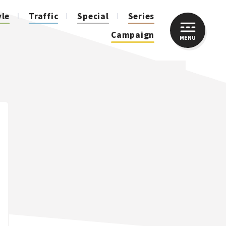
yle
Traffic
Special
Series
Campaign
MENU
CLOSE
人気のハッシュタグ
スズキ ジムニー｜Suzuki Jimny
スズキ｜Suzuki
マツダ｜Mazda
マツダ ロードスター｜Mazda Roadster