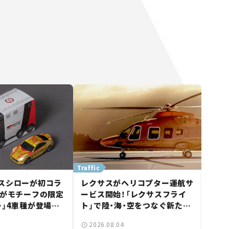
Traffic
スシローが初コラ
レクサスがヘリコプター運航サ
タがモチーフの限定
ービス開始！「レクサスフライ
ー」4車種が登場。
ト」で陸・海・空をつなぐ新たな
【クルマとホビー】
移動体験とは
2026.08.04