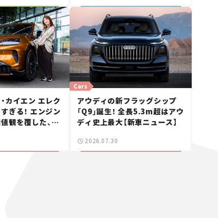
Cars
・カイエン エレク
アウディの新フラッグシップ
すぎる！ エンジン
「Q9」誕生！ 全長5.3m超はアウ
値観を覆した、新
ディ史上最大【新車ニュース】
ェの走り。
2026.07.30