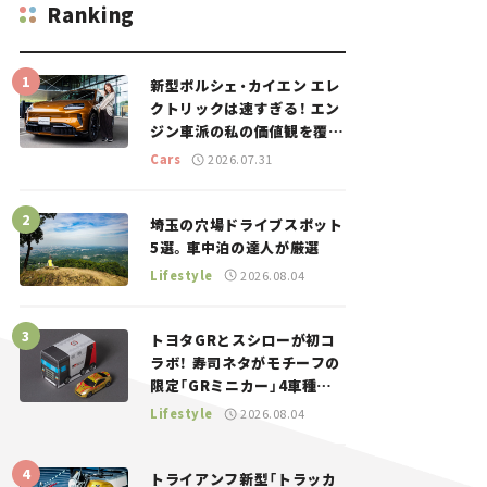
Ranking
新型ポルシェ・カイエン エレ
クトリックは速すぎる！ エン
ジン車派の私の価値観を覆し
た、新しいポルシェの走り。
Cars
2026.07.31
埼玉の穴場ドライブスポット
5選。車中泊の達人が厳選
Lifestyle
2026.08.04
トヨタGRとスシローが初コ
ラボ！ 寿司ネタがモチーフの
限定「GRミニカー」4車種が
登場。入手方法は？【クルマ
Lifestyle
2026.08.04
とホビー】
トライアンフ新型「トラッカ