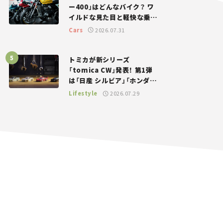
ー400」はどんなバイク？ ワ
イルドな見た目と軽快な乗り
味を両立した400ccフラット
Cars
2026.07.31
トラッカー【試乗レビュー】
トミカが新シリーズ
「tomica CW」発表！ 第1弾
は「日産 シルビア」「ホンダ
NSX」が登場。世界が注目す
Lifestyle
2026.07.29
る“JDM”に焦点【クルマとホ
ビー】