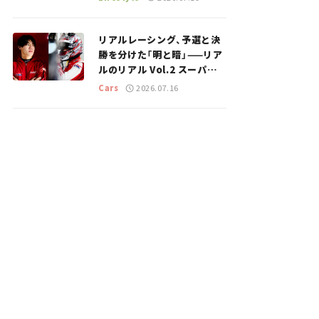
のスポットを紹介【道の駅マ
ニアの推し駅ガイド】vol.15
リアルレーシング、予選と決
勝を分けた「明と暗」——リア
ルのリアル Vol.2 スーパー
GT 2026開幕戦 岡山国際サ
Cars
2026.07.16
ーキット