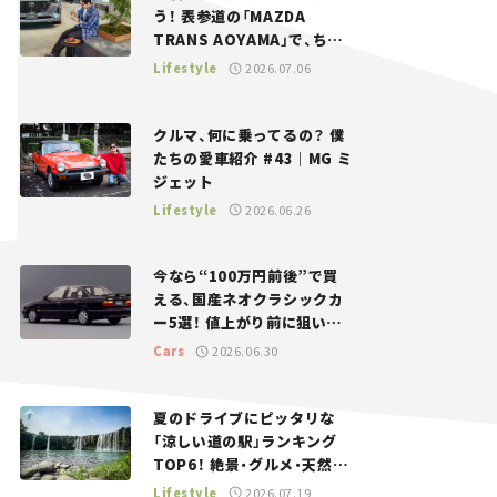
う！ 表参道の「MAZDA
TRANS AOYAMA」で、ちょ
っとひと息。——連載｜CCG
Lifestyle
2026.07.06
とクルマでどうする？＜第13
回＞
クルマ、何に乗ってるの？ 僕
たちの愛車紹介 #43｜MG ミ
ジェット
Lifestyle
2026.06.26
今なら“100万円前後”で買
える、国産ネオクラシックカ
ー5選！ 値上がり前に狙いた
い、中古車探しをお手伝い――ち
Cars
2026.06.30
ょっとイケてるマイカー選び
#02
夏のドライブにピッタリな
「涼しい道の駅」ランキング
TOP6！ 絶景・グルメ・天然ク
ーラーなど、避暑におすすめ
Lifestyle
2026.07.19