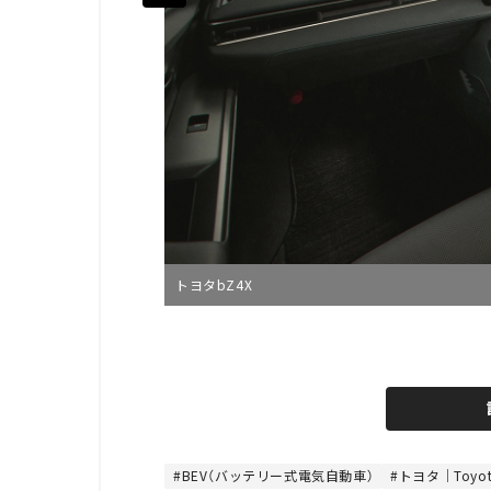
トヨタbZ4X
L
o
/
U
a
n
d
m
e
u
d
t
:
e
4
8
BEV（バッテリー式電気自動車）
トヨタ｜Toyot
.