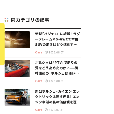
同カテゴリの記事
新型「パジェロ」に続報！ ラダ
ーフレーム×S-AWCで本格
SUVの走りはどう進化する？
【新車ニュース】
Cars
2026.08.07
ポルシェは「PTV」で走りの
質をどう高めたのか？——河
村康彦の「ポルシェは凄い！」
#16
Cars
2026.08.02
新型ポルシェ・カイエン エレ
クトリックは速すぎる！ エン
ジン車派の私の価値観を覆し
た、新しいポルシェの走り。
Cars
2026.07.31