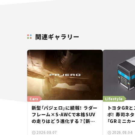
関連ギャラリー
Cars
Lifestyle
新型「パジェロ」に続報！ ラダー
トヨタGRと
フレーム×S-AWCで本格SUV
ボ！ 寿司ネ
の走りはどう進化する？【新車
「GRミニカ
ニュース】
入手方法は？
2026.08.07
2026.08.04