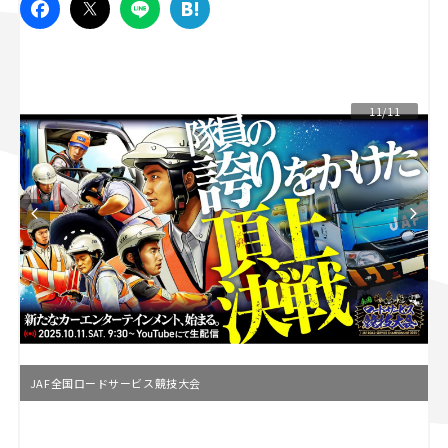
スズキ ジムニー｜Suzuki Jimny
スズキ｜Suzuki
マツダ｜Mazda
マツダ ロードスター｜Mazda Roadster
11/11
JAF全国ロードサービス競技大会
L
o
/
U