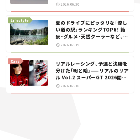
をお手伝い――ちょっとイケてるマ
2026.06.30
イカー選び #02
Lifestyle
夏のドライブにピッタリな「涼し
い道の駅」ランキングTOP6！ 絶
景・グルメ・天然クーラーなど、避
暑におすすめのスポットを紹介
2026.07.19
【道の駅マニアの推し駅ガイド】
vol.15
Cars
リアルレーシング、予選と決勝を
分けた「明と暗」——リアルのリア
ル Vol.2 スーパーGT 2026開幕
戦 岡山国際サーキット
2026.07.16