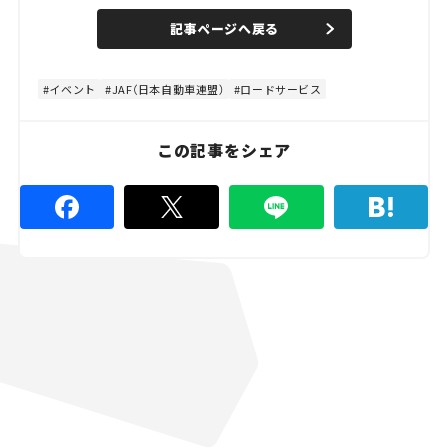
a
n
d
記事ページへ戻る
m
e
u
d
t
:
e
4
8
イベント
JAF（日本自動車連盟）
ロードサービス
.
8
9
%
この記事をシェア