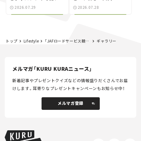
別な「日産 GT-R
載｜CCGとクルマでどう
2026.07.29
2026.07.28
NISMO」も付属【クルマ
する？＜第14回＞
とホビー】
トップ
Lifestyle
「JAFロードサービス競技大会2025」決勝大会を初めて一般公開！めったに見ることのできない救援作業を間近で体感
ギャラリー
メルマガ「KURU KURAニュース」
新着記事やプレゼントクイズなどの情報盛りだくさんでお届
けします。
耳寄りなプレゼントキャンペーンもお知らせ中！
メルマガ登録
メルマガ登録