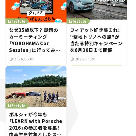
Lifestyle
Lifestyle
なぜ35歳以下？ 話題の
フィアット好き集まれ！
カーミーティング
“聖地トリノへの旅”が
「YOKOHAMA Car
当たる特別キャンペーン
Session」に行ってみ
を6月30日まで開催
た！
──
瀬イオナと嶋田
2026.06.05
2026.05.26
智之の「クルマでざっく
ばらんばらん！」＃18
Lifestyle
ポルシェが今年も
「LEARN with Porsche
2026」の参加者を募集！
中高生を対象としたスカ