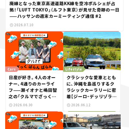
廃線となった東京高速道路KK線を空冷ポルシェが占
拠！「LUFT TOKYO」（ルフト東京）が見せた奇跡の一日
——ハッサンの週末カーミーティング通信 #2
2026.07.10
Cars
Lifestyle
日産が好き。4人のオー
クラシックな愛車ととも
ナー、4通りのカーライ
に、沖縄を島巡りするク
フ——瀬イオナと嶋田智
ラシックカーラリーに密
之の「クルマでざっくば
着【ジーロ・デッリゾラ沖
らんばらん！」＃19
縄｜Giro dell’Isola
2026.06.30
2026.06.12
OKINAWA 2026】