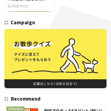
ラーシッププログラム
2026.05.25
Campaign
応募はこちら！（8月31日まで）
Recommend
Lifestyle
初代アウディ S4アバント（B5）に