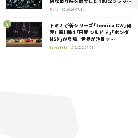
快な乗り味を両立した400ccフラット
トラッカー【試乗レビュー】
Cars
2026.07.31
トミカが新シリーズ「tomica CW」発
表！ 第1弾は「日産 シルビア」「ホンダ
NSX」が登場。世界が注目す
る“JDM”に焦点【クルマとホビー】
Lifestyle
2026.07.29