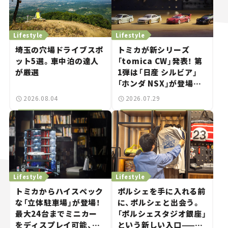
Lifestyle
Lifestyle
埼玉の穴場ドライブスポ
トミカが新シリーズ
ット5選。車中泊の達人
「tomica CW」発表！ 第
が厳選
1弾は「日産 シルビア」
「ホンダ NSX」が登場。
世界が注目す
2026.08.04
2026.07.29
る“JDM"に焦点【クルマ
とホビー】
Lifestyle
Lifestyle
トミカからハイスペック
ポルシェを手に入れる前
な「立体駐車場」が登場！
に、ポルシェと出会う。
最大24台までミニカー
「ポルシェスタジオ銀座」
をディスプレイ可能、特
という新しい入口——連