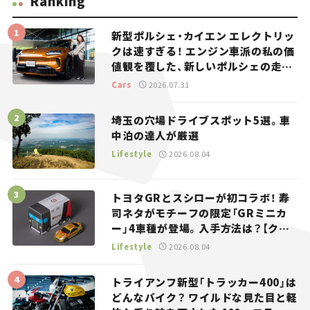
Ranking
新型ポルシェ・カイエン エレクトリッ
クは速すぎる！ エンジン車派の私の価
値観を覆した、新しいポルシェの走
り。
Cars
2026.07.31
埼玉の穴場ドライブスポット5選。車
中泊の達人が厳選
Lifestyle
2026.08.04
トヨタGRとスシローが初コラボ！ 寿
司ネタがモチーフの限定「GRミニカ
ー」4車種が登場。入手方法は？【クル
マとホビー】
Lifestyle
2026.08.04
トライアンフ新型「トラッカー400」は
どんなバイク？ ワイルドな見た目と軽