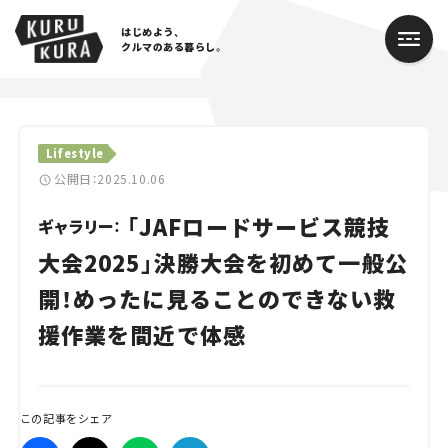
はじめよう、
クルマのある暮らし。
カテゴリ
Lifestyle
Cars
公開日：2025.10.06
「JAFロードサービス競技
Lifestyle
ギャラリー：
大会2025」決勝大会を初めて一般公
Traffic
開！めったに見ることのできない救
Special
援作業を間近で体感
Series
Campaign
この記事をシェア
人気のハッシュタグ