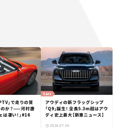
Cars
PTV」で走りの質
アウディの新フラッグシップ
のか？——河村康
「Q9」誕生！ 全長5.3m超はアウ
ェは凄い！」#16
ディ史上最大【新車ニュース】
2026.07.30