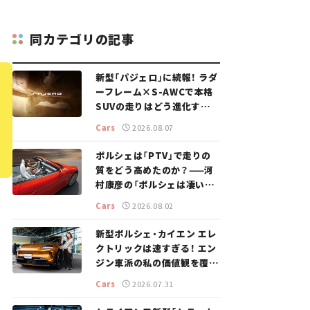
同カテゴリの記事
新型「パジェロ」に続報！ ラダ
ーフレーム×S-AWCで本格
SUVの走りはどう進化する？
【新車ニュース】
Cars
2026.08.07
ポルシェは「PTV」で走りの
質をどう高めたのか？——河
村康彦の「ポルシェは凄い！」
#16
Cars
2026.08.02
新型ポルシェ・カイエン エレ
クトリックは速すぎる！ エン
ジン車派の私の価値観を覆し
た、新しいポルシェの走り。
Cars
2026.07.31