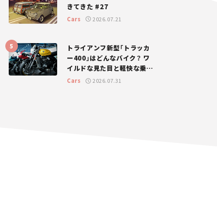
きてきた #27
Cars
2026.07.21
トライアンフ新型「トラッカ
ー400」はどんなバイク？ ワ
イルドな見た目と軽快な乗り
味を両立した400ccフラット
Cars
2026.07.31
トラッカー【試乗レビュー】