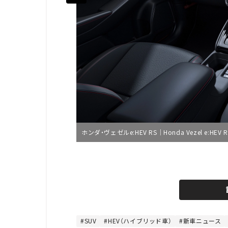
ホンダ・ヴェゼルe:HEV RS｜Honda Vezel e:HEV R
L
o
/
U
a
n
d
m
e
u
d
t
:
e
5
3
SUV
HEV（ハイブリッド車）
新車ニュース
.