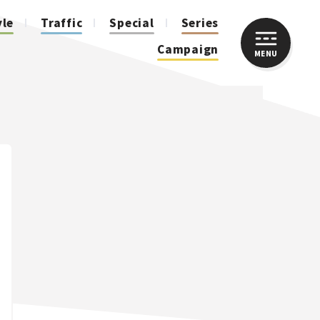
yle
Traffic
Special
Series
Campaign
MENU
CLOSE
人気のハッシュタグ
スズキ ジムニー｜Suzuki Jimny
スズキ｜Suzuki
マツダ｜Mazda
マツダ ロードスター｜Mazda Roadster