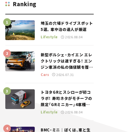
Ranking
埼玉の穴場ドライブスポット
5選。車中泊の達人が厳選
Lifestyle
2026.08.04
新型ポルシェ・カイエン エレ
クトリックは速すぎる！ エン
ジン車派の私の価値観を覆し
た、新しいポルシェの走り。
Cars
2026.07.31
トヨタGRとスシローが初コ
ラボ！ 寿司ネタがモチーフの
限定「GRミニカー」4車種が
登場。入手方法は？【クルマ
Lifestyle
2026.08.04
とホビー】
BMC・ミニ｜ぼくは、車と生