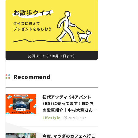
応募はこちら！（8月31日まで）
Recommend
初代アウディ S4アバント
（B5）に乗ってます！ 僕たち
の愛車紹介｜中村大輝さん
——瀬イオナと嶋田智之の
Lifestyle
2026.07.17
「クルマでざっくばらんばら
ん！」＃20
今度、マツダのカフェへ行こ