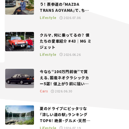
う！ 表参道の「MAZDA
TRANS AOYAMA」で、ちょ
っとひと息。——連載｜CCG
Lifestyle
2026.07.06
とクルマでどうする？＜第13
回＞
クルマ、何に乗ってるの？ 僕
たちの愛車紹介 #43｜MG ミ
ジェット
Lifestyle
2026.06.26
今なら“100万円前後”で買
える、国産ネオクラシックカ
ー5選！ 値上がり前に狙いた
い、中古車探しをお手伝い――ち
Cars
2026.06.30
ょっとイケてるマイカー選び
#02
夏のドライブにピッタリな
「涼しい道の駅」ランキング
TOP6！ 絶景・グルメ・天然ク
ーラーなど、避暑におすすめ
Lifestyle
2026.07.19