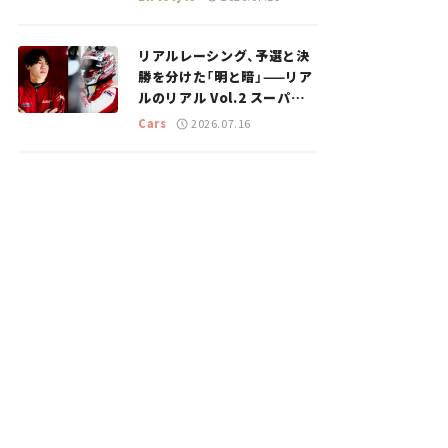
のスポットを紹介【道の駅マ
ニアの推し駅ガイド】vol.15
リアルレーシング、予選と決
勝を分けた「明と暗」——リア
ルのリアル Vol.2 スーパー
GT 2026開幕戦 岡山国際サ
Cars
2026.07.16
ーキット