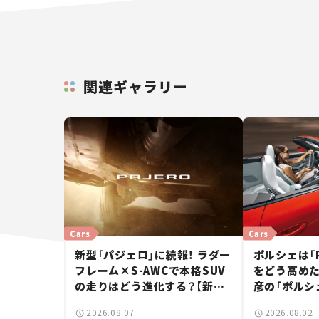
関連ギャラリー
Cars
Cars
新型「パジェロ」に続報！ ラダー
ポルシェは「
フレーム×S-AWCで本格SUV
をどう高めた
の走りはどう進化する？【新車
彦の「ポルシ
ニュース】
2026.08.07
2026.08.02