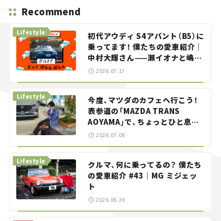
Recommend
Lifestyle
初代アウディ S4アバント（B5）に
乗ってます！ 僕たちの愛車紹介｜
中村大輝さん——瀬イオナと嶋田
智之の「クルマでざっくばらんば
2026.07.17
らん！」＃20
Lifestyle
今度、マツダのカフェへ行こう！
表参道の「MAZDA TRANS
AOYAMA」で、ちょっとひと息。
——連載｜CCGとクルマでどうす
2026.07.06
る？＜第13回＞
Lifestyle
クルマ、何に乗ってるの？ 僕たち
の愛車紹介 #43｜MG ミジェッ
ト
2026.06.26