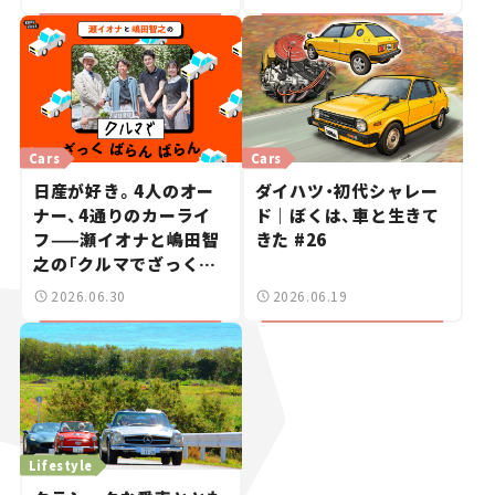
週末カーミーティング通
信 #2
Cars
Cars
日産が好き。4人のオー
ダイハツ・初代シャレー
ナー、4通りのカーライ
ド｜ぼくは、車と生きて
フ——瀬イオナと嶋田智
きた #26
之の「クルマでざっくば
らんばらん！」＃19
2026.06.30
2026.06.19
Lifestyle