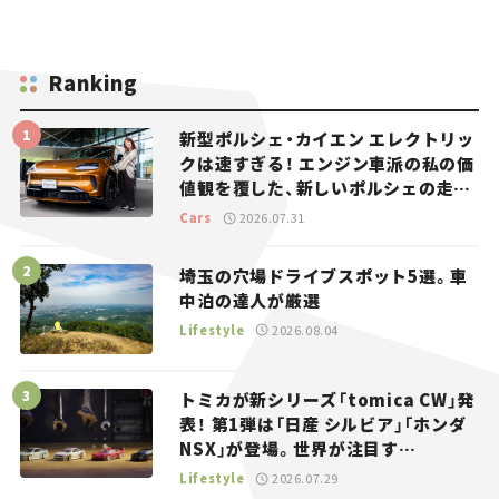
Ranking
新型ポルシェ・カイエン エレクトリッ
クは速すぎる！ エンジン車派の私の価
値観を覆した、新しいポルシェの走
り。
Cars
2026.07.31
埼玉の穴場ドライブスポット5選。車
中泊の達人が厳選
Lifestyle
2026.08.04
トミカが新シリーズ「tomica CW」発
表！ 第1弾は「日産 シルビア」「ホンダ
NSX」が登場。世界が注目す
る“JDM”に焦点【クルマとホビー】
Lifestyle
2026.07.29