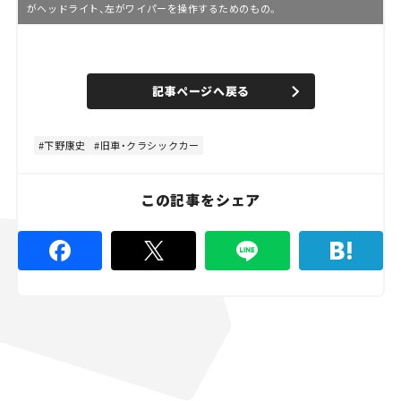
がヘッドライト、左がワイパーを操作するためのもの。
L
o
/
U
a
n
d
記事ページへ戻る
m
e
u
d
t
:
e
4
8
下野康史
旧車・クラシックカー
.
8
9
%
この記事をシェア