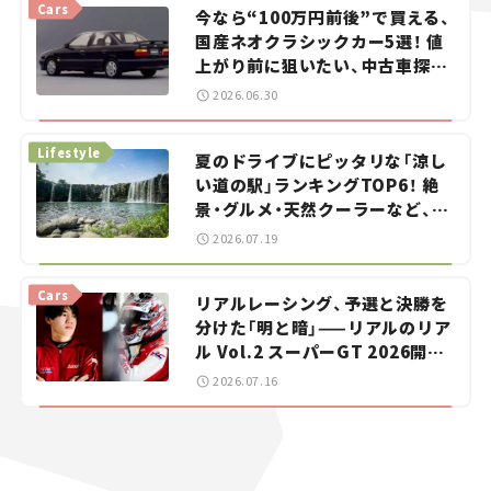
Cars
今なら“100万円前後”で買える、
国産ネオクラシックカー5選！ 値
上がり前に狙いたい、中古車探し
をお手伝い――ちょっとイケてるマ
2026.06.30
イカー選び #02
Lifestyle
夏のドライブにピッタリな「涼し
い道の駅」ランキングTOP6！ 絶
景・グルメ・天然クーラーなど、避
暑におすすめのスポットを紹介
2026.07.19
【道の駅マニアの推し駅ガイド】
vol.15
Cars
リアルレーシング、予選と決勝を
分けた「明と暗」——リアルのリア
ル Vol.2 スーパーGT 2026開幕
戦 岡山国際サーキット
2026.07.16