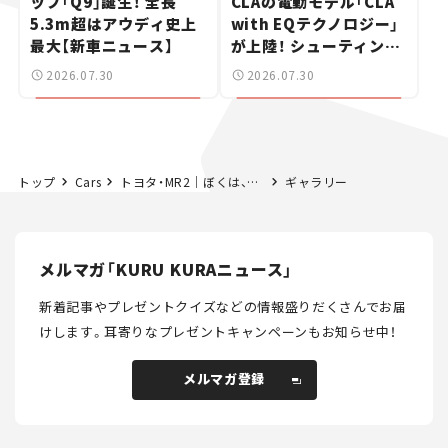
ップ「Q9」誕生！ 全長
CLAの電動モデル「CLA
5.3m超はアウディ史上
with EQテクノロジー」
最大【新車ニュース】
が上陸！ シューティング
ブレークも発売【新車ニ
2026.07.30
2026.07.30
ュース】
トップ
Cars
トヨタ・MR2｜ぼくは、車と生きてきた #17
ギャラリー
メルマガ「KURU KURAニュース」
新着記事やプレゼントクイズなどの情報盛りだくさんでお届
けします。
耳寄りなプレゼントキャンペーンもお知らせ中！
メルマガ登録