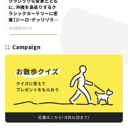
クラシックな愛車ととも
に、沖縄を島巡りするク
ラシックカーラリーに密
着【ジーロ・デッリゾラ沖
縄｜Giro dell’Isola
2026.06.12
OKINAWA 2026】
Campaign
応募はこちら！（8月31日まで）