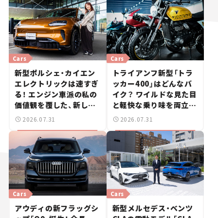
Cars
Cars
新型ポルシェ・カイエン
トライアンフ新型「トラ
エレクトリックは速すぎ
ッカー400」はどんなバ
る！ エンジン車派の私の
イク？ ワイルドな見た目
価値観を覆した、新しい
と軽快な乗り味を両立し
ポルシェの走り。
た400ccフラットトラッ
2026.07.31
2026.07.31
カー【試乗レビュー】
Cars
Cars
アウディの新フラッグシ
新型メルセデス・ベンツ