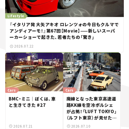
Lifestyle
『イタリア発 大矢アキオ ロレンツォの今日もクルマで
アンディアーモ！』第67回【Movie】——新しいスーパ
ーカーショーで起きた、若者たちの「驚き」
2026.07.22
Cars
Cars
BMC・ミニ｜ぼくは、車
廃線となった東京高速道
と生きてきた #27
路KK線を空冷ポルシェ
が占拠！「LUFT TOKYO」
（ルフト東京）が見せた奇
跡の一日——ハッサンの
2026.07.21
2026.07.10