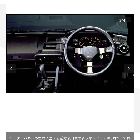
スズキ ジムニー｜Suzuki Jimny
スズキ｜Suzuki
マツダ｜Mazda
マツダ ロードスター｜Mazda Roadster
3/4
メーターパネルの左右に生える前方後円墳のようなスイッチは、向かって右