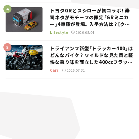
トヨタGRとスシローが初コラボ！ 寿
司ネタがモチーフの限定「GRミニカ
ー」4車種が登場。入手方法は？【クル
マとホビー】
Lifestyle
2026.08.04
トライアンフ新型「トラッカー400」は
どんなバイク？ ワイルドな見た目と軽
快な乗り味を両立した400ccフラット
トラッカー【試乗レビュー】
Cars
2026.07.31