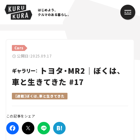
はじめよう、
クルマのある暮らし。
カテゴリ
Cars
Cars
公開日：2025.09.17
トヨタ・MR2｜ぼくは、
Lifestyle
ギャラリー：
車と生きてきた #17
Traffic
【連載】ぼくは、車と生きてきた
Special
Series
この記事をシェア
Campaign
人気のハッシュタグ