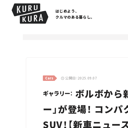
はじめよう、
クルマのある暮らし。
公開日：2025.09.07
Cars
ボルボから新
ギャラリー：
ー」が登場！ コン
SUV！【新車ニュース