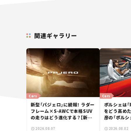
関連ギャラリー
Cars
Cars
新型「パジェロ」に続報！ ラダー
ポルシェは「
フレーム×S-AWCで本格SUV
をどう高めた
の走りはどう進化する？【新車
彦の「ポルシ
ニュース】
2026.08.07
2026.08.02