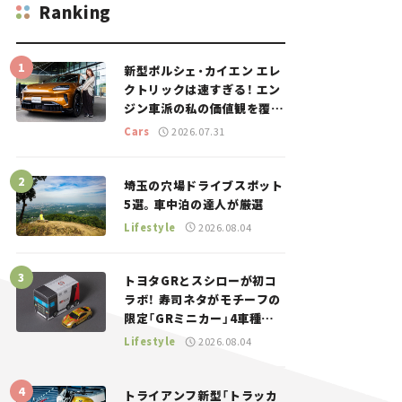
Ranking
新型ポルシェ・カイエン エレ
クトリックは速すぎる！ エン
ジン車派の私の価値観を覆し
た、新しいポルシェの走り。
Cars
2026.07.31
埼玉の穴場ドライブスポット
5選。車中泊の達人が厳選
Lifestyle
2026.08.04
トヨタGRとスシローが初コ
ラボ！ 寿司ネタがモチーフの
限定「GRミニカー」4車種が
登場。入手方法は？【クルマ
Lifestyle
2026.08.04
とホビー】
トライアンフ新型「トラッカ