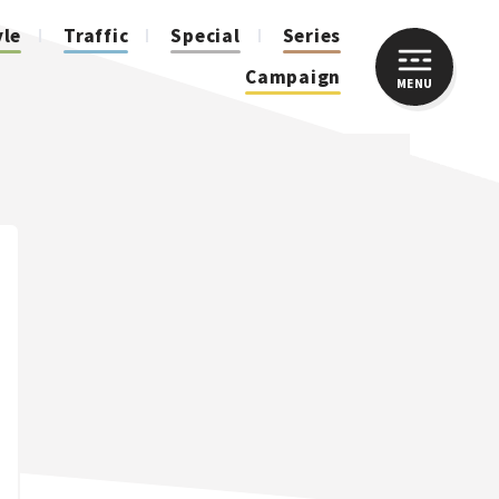
yle
Traffic
Special
Series
Campaign
MENU
CLOSE
人気のハッシュタグ
スズキ ジムニー｜Suzuki Jimny
スズキ｜Suzuki
マツダ｜Mazda
マツダ ロードスター｜Mazda Roadster