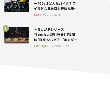
ー400」はどんなバイク？ ワ
イルドな見た目と軽快な乗り
味を両立した400ccフラット
Cars
2026.07.31
トラッカー【試乗レビュー】
トミカが新シリーズ
「tomica CW」発表！ 第1弾
は「日産 シルビア」「ホンダ
NSX」が登場。世界が注目す
Lifestyle
2026.07.29
る“JDM”に焦点【クルマとホ
ビー】