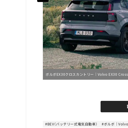
ボルボEX30クロスカントリー｜Volvo EX30 Cross 
L
o
/
U
a
n
d
m
e
u
d
t
:
e
4
4
BEV（バッテリー式電気自動車）
ボルボ｜Volv
.