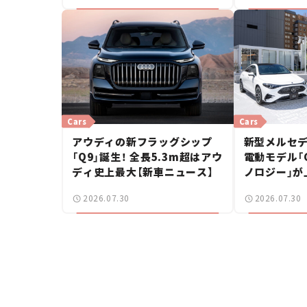
Cars
Cars
アウディの新フラッグシップ
新型メルセデ
「Q9」誕生！ 全長5.3m超はアウ
電動モデル「CL
ディ史上最大【新車ニュース】
ノロジー」が
ングブレーク
2026.07.30
2026.07.30
ース】