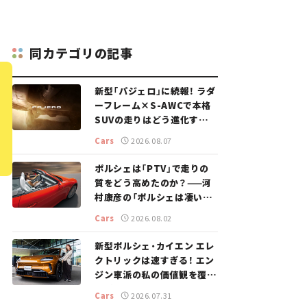
同カテゴリの記事
新型「パジェロ」に続報！ ラダ
ーフレーム×S-AWCで本格
SUVの走りはどう進化する？
【新車ニュース】
Cars
2026.08.07
ポルシェは「PTV」で走りの
質をどう高めたのか？——河
村康彦の「ポルシェは凄い！」
#16
Cars
2026.08.02
新型ポルシェ・カイエン エレ
クトリックは速すぎる！ エン
ジン車派の私の価値観を覆し
た、新しいポルシェの走り。
Cars
2026.07.31