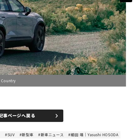
Country
記事ページへ戻る
o
SUV
新型車
新車ニュース
細田 靖｜Yasushi HOSODA