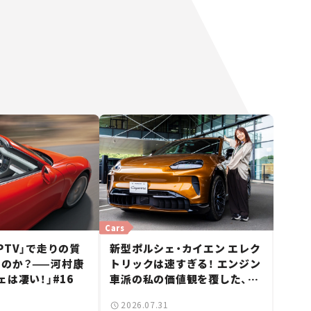
Cars
PTV」で走りの質
新型ポルシェ・カイエン エレク
のか？——河村康
トリックは速すぎる！ エンジン
ェは凄い！」#16
車派の私の価値観を覆した、新
しいポルシェの走り。
2026.07.31