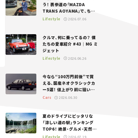
う！ 表参道の「MAZDA
TRANS AOYAMA」で、ちょ
っとひと息。——連載｜CCG
Lifestyle
2026.07.06
とクルマでどうする？＜第13
回＞
クルマ、何に乗ってるの？ 僕
たちの愛車紹介 #43｜MG ミ
ジェット
Lifestyle
2026.06.26
今なら“100万円前後”で買
える、国産ネオクラシックカ
ー5選！ 値上がり前に狙いた
い、中古車探しをお手伝い――ち
Cars
2026.06.30
ょっとイケてるマイカー選び
#02
夏のドライブにピッタリな
「涼しい道の駅」ランキング
TOP6！ 絶景・グルメ・天然ク
ーラーなど、避暑におすすめ
Lifestyle
2026.07.19