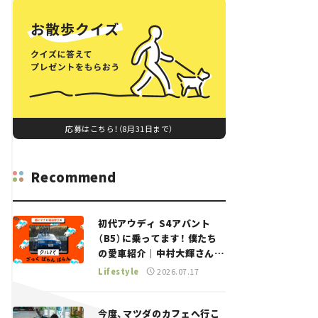
応募はこちら！（8月31日まで）
Recommend
初代アウディ S4アバント
（B5）に乗ってます！ 僕たち
の愛車紹介｜中村大輝さん
——瀬イオナと嶋田智之の
Lifestyle
2026.07.17
「クルマでざっくばらんばら
ん！」＃20
今度、マツダのカフェへ行こ