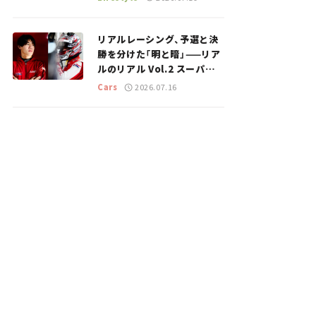
のスポットを紹介【道の駅マ
ニアの推し駅ガイド】vol.15
リアルレーシング、予選と決
勝を分けた「明と暗」——リア
ルのリアル Vol.2 スーパー
GT 2026開幕戦 岡山国際サ
Cars
2026.07.16
ーキット