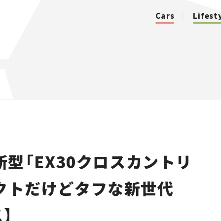
Cars
Lifest
カテゴリ
Cars
Lifestyle
型「EX30クロスカントリ
Traffic
パクトだけどタフな新世代
Special
】
Series