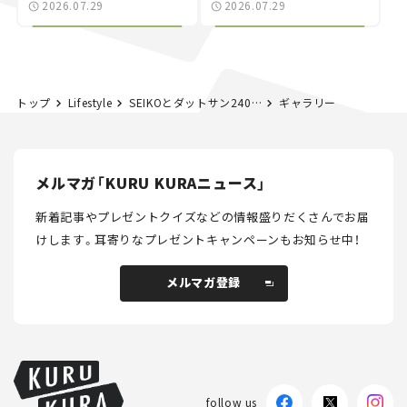
2026.07.29
2026.07.29
る“JDM"に焦点【クルマ
NISMO」も付属【クルマ
とホビー】
とホビー】
トップ
Lifestyle
SEIKOとダットサン240Zが半世紀を超え蘇る、挑戦の心が結実したコラボモデル
ギャラリー
メルマガ「KURU KURAニュース」
新着記事やプレゼントクイズなどの情報盛りだくさんでお届
けします。
耳寄りなプレゼントキャンペーンもお知らせ中！
メルマガ登録
メルマガ登録
follow us