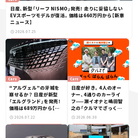
日産、新型「リーフ NISMO」発売！ 走りに妥協しない
EVスポーツモデルが復活。価格は660万円から【新車
ニュース】
2026.07.25
Cars
Cars
“アルヴェル”の牙城を
日産が好き。4人のオー
崩せるか？ 日産が新型
ナー、4通りのカーライ
「エルグランド」を発売！
フ——瀬イオナと嶋田智
価格は689万円から【新
之の「クルマでざっくば
車ニュース】
らんばらん！」＃19
2026.07.22
2026.06.30