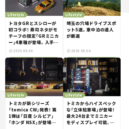
Lifestyle
Lifestyle
トヨタGRとスシローが
埼玉の穴場ドライブスポ
初コラボ！ 寿司ネタがモ
ット5選。車中泊の達人
チーフの限定「GRミニカ
が厳選
ー」4車種が登場。入手方
法は？【クルマとホビー】
2026.08.04
2026.08.04
Lifestyle
Lifestyle
トミカが新シリーズ
トミカからハイスペック
「tomica CW」発表！ 第
な「立体駐車場」が登場！
1弾は「日産 シルビア」
最大24台までミニカー
「ホンダ NSX」が登場。
をディスプレイ可能、特
世界が注目す
別な「日産 GT-R