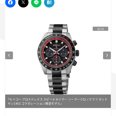
スズキ ジムニー｜Suzuki Jimny
スズキ｜Suzuki
マツダ｜Mazda
マツダ ロードスター｜Mazda Roadster
9/14
「セイコー プロスペックス スピードタイマー ソーラークロノグラフ ダット
サン240Z コラボレーション限定モデル」
L