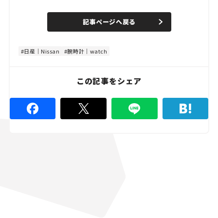
o
/
U
a
n
d
記事ページへ戻る
m
e
u
d
t
:
e
4
8
日産｜Nissan
腕時計｜watch
.
8
9
%
この記事をシェア