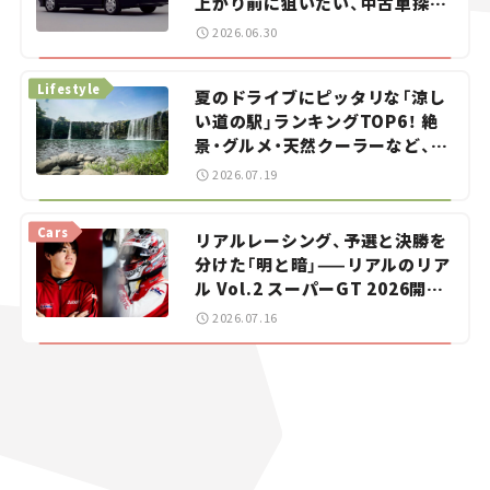
上がり前に狙いたい、中古車探し
をお手伝い――ちょっとイケてるマ
2026.06.30
イカー選び #02
Lifestyle
夏のドライブにピッタリな「涼し
い道の駅」ランキングTOP6！ 絶
景・グルメ・天然クーラーなど、避
暑におすすめのスポットを紹介
2026.07.19
【道の駅マニアの推し駅ガイド】
vol.15
Cars
リアルレーシング、予選と決勝を
分けた「明と暗」——リアルのリア
ル Vol.2 スーパーGT 2026開幕
戦 岡山国際サーキット
2026.07.16