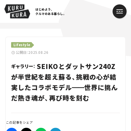
はじめよう、
クルマのある暮らし。
カテゴリ
Lifestyle
Cars
公開日：2025.08.26
SEIKOとダットサン240Z
Lifestyle
ギャラリー：
が半世紀を超え蘇る、挑戦の心が結
Traffic
実したコラボモデル
━━
世界に挑ん
Special
だ熱き魂が、再び時を刻む
Series
Campaign
この記事をシェア
人気のハッシュタグ