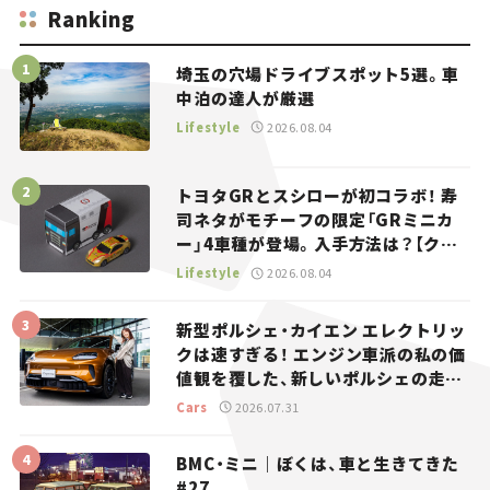
Ranking
埼玉の穴場ドライブスポット5選。車
中泊の達人が厳選
Lifestyle
2026.08.04
トヨタGRとスシローが初コラボ！ 寿
司ネタがモチーフの限定「GRミニカ
ー」4車種が登場。入手方法は？【クル
マとホビー】
Lifestyle
2026.08.04
新型ポルシェ・カイエン エレクトリッ
クは速すぎる！ エンジン車派の私の価
値観を覆した、新しいポルシェの走
り。
Cars
2026.07.31
BMC・ミニ｜ぼくは、車と生きてきた
#27