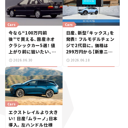
Cars
Cars
今なら“100万円前
日産、新型「キックス」を
後”で買える、国産ネオ
発表！ フルモデルチェン
クラシックカー5選！ 値
ジで2代目に。価格は
上がり前に狙いたい、中
299万円から【新車ニュ
古車探しをお手伝い――ちょ
ース】
2026.06.30
2026.06.18
っとイケてるマイカー選
び #02
Cars
エクストレイルより大き
い！ 日産「ムラーノ」日本
導入。左ハンドル仕様