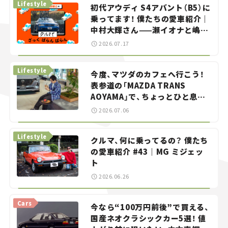
Lifestyle
初代アウディ S4アバント（B5）に
乗ってます！ 僕たちの愛車紹介｜
中村大輝さん——瀬イオナと嶋田
智之の「クルマでざっくばらんば
2026.07.17
らん！」＃20
Lifestyle
今度、マツダのカフェへ行こう！
表参道の「MAZDA TRANS
AOYAMA」で、ちょっとひと息。
——連載｜CCGとクルマでどうす
2026.07.06
る？＜第13回＞
Lifestyle
クルマ、何に乗ってるの？ 僕たち
の愛車紹介 #43｜MG ミジェッ
ト
2026.06.26
Cars
今なら“100万円前後”で買える、
国産ネオクラシックカー5選！ 値