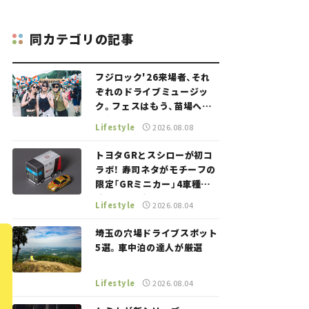
同カテゴリの記事
フジロック'26来場者、それ
ぞれのドライブミュージッ
ク。フェスはもう、苗場への
道中から始まっていた。
Lifestyle
2026.08.08
トヨタGRとスシローが初コ
ラボ！ 寿司ネタがモチーフの
限定「GRミニカー」4車種が
登場。入手方法は？【クルマ
Lifestyle
2026.08.04
とホビー】
埼玉の穴場ドライブスポット
5選。車中泊の達人が厳選
Lifestyle
2026.08.04