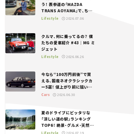
う！ 表参道の「MAZDA
TRANS AOYAMA」で、ちょ
っとひと息。——連載｜CCG
Lifestyle
2026.07.06
とクルマでどうする？＜第13
回＞
クルマ、何に乗ってるの？ 僕
たちの愛車紹介 #43｜MG ミ
ジェット
Lifestyle
2026.06.26
今なら“100万円前後”で買
える、国産ネオクラシックカ
ー5選！ 値上がり前に狙いた
い、中古車探しをお手伝い――ち
Cars
2026.06.30
ょっとイケてるマイカー選び
#02
夏のドライブにピッタリな
「涼しい道の駅」ランキング
TOP6！ 絶景・グルメ・天然ク
ーラーなど、避暑におすすめ
Lifestyle
2026.07.19