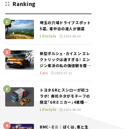
Ranking
埼玉の穴場ドライブスポット
5選。車中泊の達人が厳選
Lifestyle
2026.08.04
新型ポルシェ・カイエン エレ
クトリックは速すぎる！ エン
ジン車派の私の価値観を覆し
た、新しいポルシェの走り。
Cars
2026.07.31
トヨタGRとスシローが初コ
ラボ！ 寿司ネタがモチーフの
限定「GRミニカー」4車種が
登場。入手方法は？【クルマ
Lifestyle
2026.08.04
とホビー】
BMC・ミニ｜ぼくは、車と生