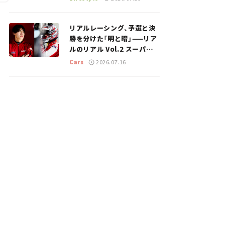
のスポットを紹介【道の駅マ
ニアの推し駅ガイド】vol.15
リアルレーシング、予選と決
勝を分けた「明と暗」——リア
ルのリアル Vol.2 スーパー
GT 2026開幕戦 岡山国際サ
Cars
2026.07.16
ーキット