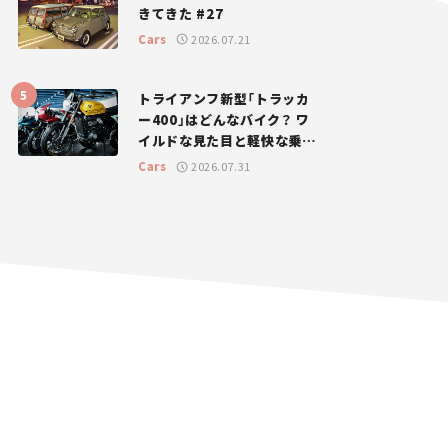
きてきた #27
Cars
2026.07.21
トライアンフ新型「トラッカ
ー400」はどんなバイク？ ワ
イルドな見た目と軽快な乗り
味を両立した400ccフラット
Cars
2026.07.31
トラッカー【試乗レビュー】