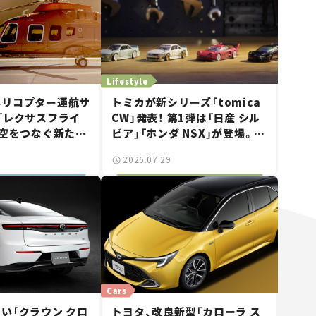
Lifestyle
ヘリコプター運航サ
トミカが新シリーズ「tomica
「レクサスフライ
CW」発表！ 第1弾は「日産 シル
・空をつなぐ新たな
ビア」「ホンダ NSX」が登場。世
は
界が注目する“JDM"に焦点
2026.07.29
【クルマとホビー】
Cars
い「クラウン クロ
トヨタ、改良新型「カローラ ス