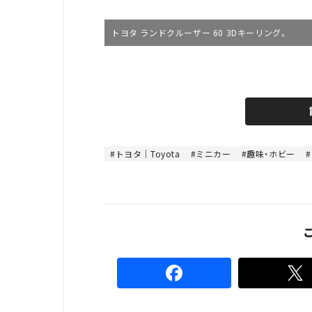
トヨタ ランドクルーザー 60 3Dキーリング。
L
o
/
U
a
n
d
m
e
u
d
t
:
e
4
4
トヨタ｜Toyota
ミニカー
趣味・ホビー
.
4
4
%