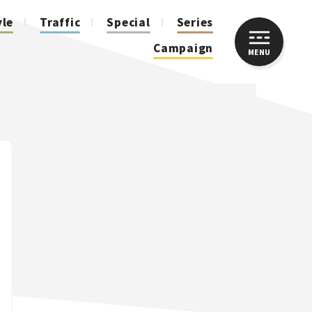
yle
Traffic
Special
Series
Campaign
MENU
CLOSE
人気のハッシュタグ
スズキ ジムニー｜Suzuki Jimny
スズキ｜Suzuki
マツダ｜Mazda
マツダ ロードスター｜Mazda Roadster