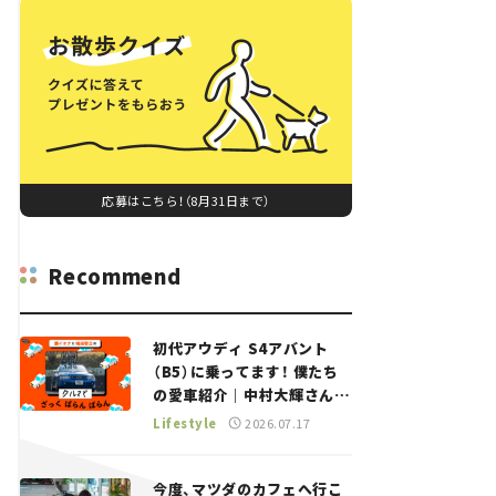
応募はこちら！（8月31日まで）
Recommend
初代アウディ S4アバント
（B5）に乗ってます！ 僕たち
の愛車紹介｜中村大輝さん
——瀬イオナと嶋田智之の
Lifestyle
2026.07.17
「クルマでざっくばらんばら
ん！」＃20
今度、マツダのカフェへ行こ