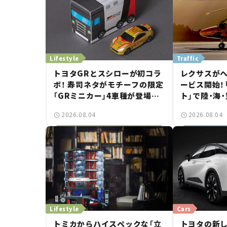
Lifestyle
Traffic
トヨタGRとスシローが初コラ
レクサスが
ボ！ 寿司ネタがモチーフの限定
ービス開始！
「GRミニカー」4車種が登場。
ト」で陸・海
入手方法は？【クルマとホビー】
移動体験と
2026.08.04
2026.08.04
Lifestyle
Cars
トミカからハイスペックな「立
トヨタの新し