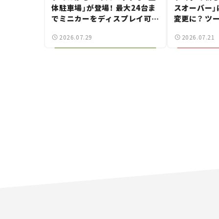
体駐車場」が登場！ 最大24台ま
スオーバー」
でミニカーをディスプレイ可
変更に？ ツ
能、特別な「日産 GT-R
採用し9月中
2026.07.29
2026.07.21
NISMO」も付属【クルマとホビ
車ニュース】
ー】