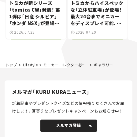
トミカが新シリーズ
トミカからハイスペック
「tomica CW」発表！ 第
な「立体駐車場」が登場！
1弾は「日産 シルビア」
最大24台までミニカー
「ホンダ NSX」が登場。
をディスプレイ可能、特
世界が注目す
別な「日産 GT-R
2026.07.29
2026.07.29
る“JDM"に焦点【クルマ
NISMO」も付属【クルマ
とホビー】
とホビー】
トップ
Lifestyle
ミニカーコレクター必見！ 大人向けトミカから特別な「NISSAN GT-R」が登場。出荷累計1000万台突破を祝う“ミレニアムジェイド”風メッキ仕上げが豪華【クルマとホビー】
ギャラリー
メルマガ「KURU KURAニュース」
新着記事やプレゼントクイズなどの情報盛りだくさんでお届
けします。
耳寄りなプレゼントキャンペーンもお知らせ中！
メルマガ登録