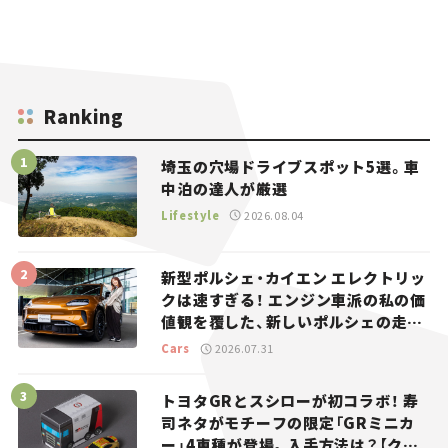
Ranking
埼玉の穴場ドライブスポット5選。車
中泊の達人が厳選
Lifestyle
2026.08.04
新型ポルシェ・カイエン エレクトリッ
クは速すぎる！ エンジン車派の私の価
値観を覆した、新しいポルシェの走
り。
Cars
2026.07.31
トヨタGRとスシローが初コラボ！ 寿
司ネタがモチーフの限定「GRミニカ
ー」4車種が登場。入手方法は？【クル