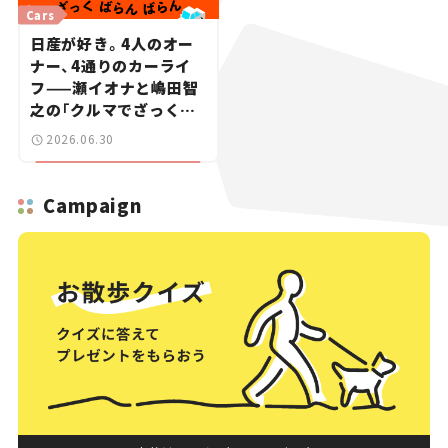
Cars
日産が好き。4人のオー
ナー、4通りのカーライ
フ——瀬イオナと嶋田智
之の「クルマでざっくば
らんばらん！」＃19
2026.06.30
Campaign