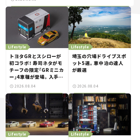
Lifestyle
Lifestyle
トヨタGRとスシローが
埼玉の穴場ドライブスポ
初コラボ！ 寿司ネタがモ
ット5選。車中泊の達人
チーフの限定「GRミニカ
が厳選
ー」4車種が登場。入手方
法は？【クルマとホビー】
2026.08.04
2026.08.04
Lifestyle
Lifestyle