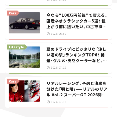
Cars
今なら“100万円前後”で買える、
国産ネオクラシックカー5選！ 値
上がり前に狙いたい、中古車探し
をお手伝い――ちょっとイケてるマ
2026.06.30
イカー選び #02
Lifestyle
夏のドライブにピッタリな「涼し
い道の駅」ランキングTOP6！ 絶
景・グルメ・天然クーラーなど、避
暑におすすめのスポットを紹介
2026.07.19
【道の駅マニアの推し駅ガイド】
vol.15
Cars
リアルレーシング、予選と決勝を
分けた「明と暗」——リアルのリア
ル Vol.2 スーパーGT 2026開幕
戦 岡山国際サーキット
2026.07.16