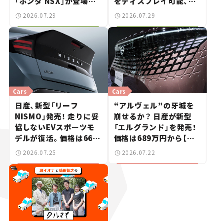
「ホンダ NSX」が登場。
をディスプレイ可能、特
世界が注目す
別な「日産 GT-R
2026.07.29
2026.07.29
る“JDM"に焦点【クルマ
NISMO」も付属【クルマ
とホビー】
とホビー】
Cars
Cars
日産、新型「リーフ
“アルヴェル”の牙城を
NISMO」発売！ 走りに妥
崩せるか？ 日産が新型
協しないEVスポーツモ
「エルグランド」を発売！
デルが復活。価格は660
価格は689万円から【新
万円から【新車ニュース】
車ニュース】
2026.07.25
2026.07.22