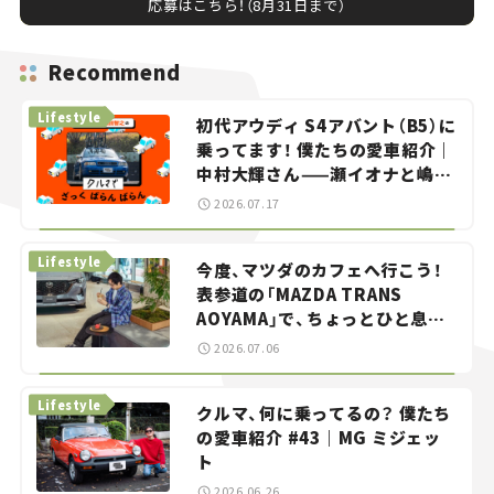
応募はこちら！（8月31日まで）
Recommend
Lifestyle
初代アウディ S4アバント（B5）に
乗ってます！ 僕たちの愛車紹介｜
中村大輝さん——瀬イオナと嶋田
智之の「クルマでざっくばらんば
2026.07.17
らん！」＃20
Lifestyle
今度、マツダのカフェへ行こう！
表参道の「MAZDA TRANS
AOYAMA」で、ちょっとひと息。
——連載｜CCGとクルマでどうす
2026.07.06
る？＜第13回＞
Lifestyle
クルマ、何に乗ってるの？ 僕たち
の愛車紹介 #43｜MG ミジェッ
ト
2026.06.26