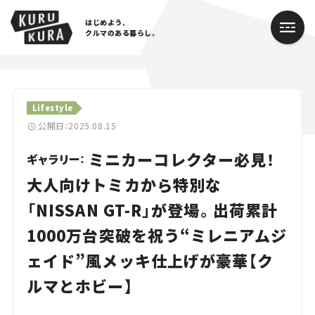
はじめよう、
クルマのある暮らし。
カテゴリ
Lifestyle
Cars
公開日：2025.08.15
ミニカーコレクター必見！
Lifestyle
ギャラリー：
大人向けトミカから特別な
Traffic
「NISSAN GT-R」が登場。出荷累計
Special
1000万台突破を祝う“ミレニアムジ
Series
ェイド”風メッキ仕上げが豪華【ク
ルマとホビー】
Campaign
人気のハッシュタグ