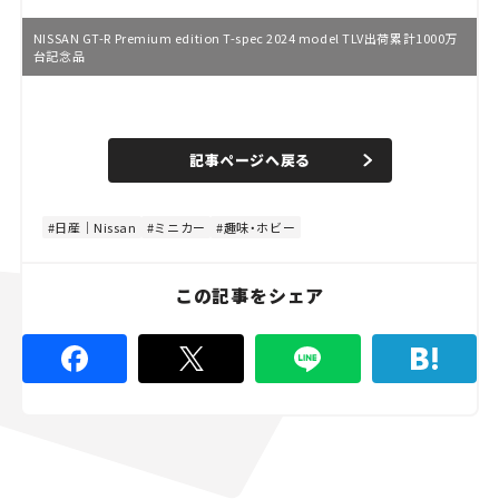
NISSAN GT-R Premium edition T-spec 2024 model TLV出荷累計1000万
台記念品
L
o
/
U
a
n
d
記事ページへ戻る
m
e
u
d
t
:
e
4
4
日産｜Nissan
ミニカー
趣味・ホビー
.
4
5
%
この記事をシェア