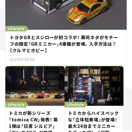
Lifestyle
トヨタGRとスシローが初コラボ！ 寿司ネタがモチー
フの限定「GRミニカー」4車種が登場。入手方法は？
【クルマとホビー】
2026.08.04
Lifestyle
Lifestyle
トミカが新シリーズ
トミカからハイスペック
「tomica CW」発表！ 第
な「立体駐車場」が登場！
1弾は「日産 シルビア」
最大24台までミニカー