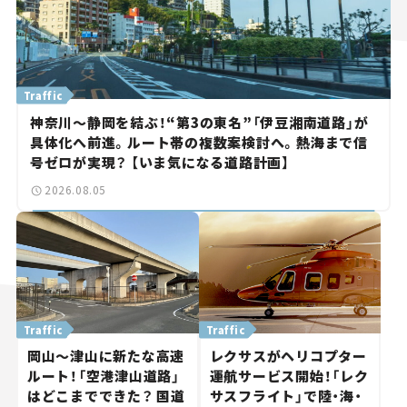
Traffic
神奈川～静岡を結ぶ！“第3の東名”「伊豆湘南道路」が
具体化へ前進。ルート帯の複数案検討へ。熱海まで信
号ゼロが実現？ 【いま気になる道路計画】
2026.08.05
Traffic
Traffic
岡山～津山に新たな高速
レクサスがヘリコプター
ルート！「空港津山道路」
運航サービス開始！「レク
はどこまでできた？ 国道
サスフライト」で陸・海・