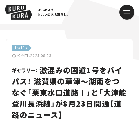
はじめよう、
クルマのある暮らし。
カテゴリ
Traffic
Cars
公開日：2025.08.23
激混みの国道1号をバイ
Lifestyle
ギャラリー：
パス！ 滋賀県の草津〜湖南をつ
Traffic
なぐ「栗東水口道路Ⅰ」と「大津能
Special
登川長浜線」が8月23日開通【道
Series
路のニュース】
Campaign
人気のハッシュタグ