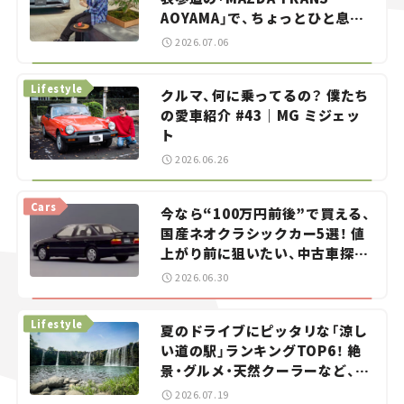
AOYAMA」で、ちょっとひと息。
——連載｜CCGとクルマでどうす
2026.07.06
る？＜第13回＞
Lifestyle
クルマ、何に乗ってるの？ 僕たち
の愛車紹介 #43｜MG ミジェッ
ト
2026.06.26
Cars
今なら“100万円前後”で買える、
国産ネオクラシックカー5選！ 値
上がり前に狙いたい、中古車探し
をお手伝い――ちょっとイケてるマ
2026.06.30
イカー選び #02
Lifestyle
夏のドライブにピッタリな「涼し
い道の駅」ランキングTOP6！ 絶
景・グルメ・天然クーラーなど、避
暑におすすめのスポットを紹介
2026.07.19