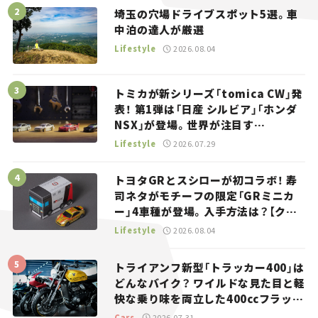
埼玉の穴場ドライブスポット5選。車
中泊の達人が厳選
Lifestyle
2026.08.04
トミカが新シリーズ「tomica CW」発
表！ 第1弾は「日産 シルビア」「ホンダ
NSX」が登場。世界が注目す
る“JDM”に焦点【クルマとホビー】
Lifestyle
2026.07.29
トヨタGRとスシローが初コラボ！ 寿
司ネタがモチーフの限定「GRミニカ
ー」4車種が登場。入手方法は？【クル
マとホビー】
Lifestyle
2026.08.04
トライアンフ新型「トラッカー400」は
どんなバイク？ ワイルドな見た目と軽
快な乗り味を両立した400ccフラット
トラッカー【試乗レビュー】
Cars
2026.07.31