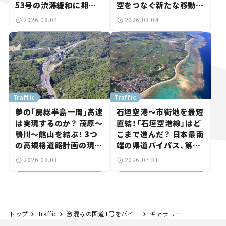
53号の渋滞緩和に期待。
空をつなぐ新たな移動体
岡山市側でも動きが【い
験とは
2026.08.04
2026.08.04
ま気になる道路計画】
Traffic
Traffic
夢の「房総半島一周」高速
石垣空港～市街地を最短
は実現するのか？ 茂原～
直結！「石垣空港線」はど
鴨川～館山を結ぶ！ 3つ
こまで進んだ？ 日本最南
の高規格道路計画の現
端の県道バイパス、第2
状。「館山鴨川道路」で検
工区も延伸開通 【いま気
2026.08.03
2026.07.31
討進む【いま気になる道
になる道路計画】
路計画】
トップ
Traffic
激混みの国道1号をバイパス！ 滋賀県の草津〜湖南をつなぐ「栗東水口道路Ⅰ」と「大津能登川長浜線」が8月23日開通【道路のニュース】
ギャラリー