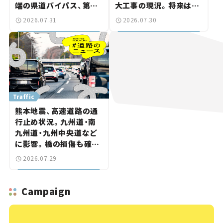
端の県道バイパス、第2
大工事の現況。将来は
工区も延伸開通 【いま気
「習志野～鎌ケ谷」を最短
2026.07.31
2026.07.30
になる道路計画】
直結【いま気になる道路
計画】
Traffic
熊本地震、高速道路の通
行止め状況。九州道・南
九州道・九州中央道など
に影響。橋の損傷も確認
【道路のニュース】
2026.07.29
Campaign