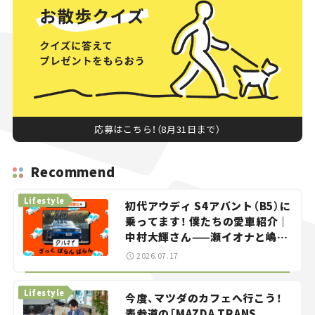
応募はこちら！（8月31日まで）
Recommend
Lifestyle
初代アウディ S4アバント（B5）に
乗ってます！ 僕たちの愛車紹介｜
中村大輝さん——瀬イオナと嶋田
智之の「クルマでざっくばらんば
2026.07.17
らん！」＃20
Lifestyle
今度、マツダのカフェへ行こう！
表参道の「MAZDA TRANS