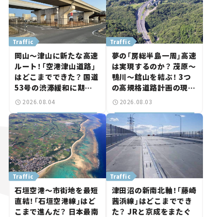
Traffic
Traffic
岡山～津山に新たな高速
夢の「房総半島一周」高速
ルート！「空港津山道路」
は実現するのか？ 茂原～
はどこまでできた？ 国道
鴨川～館山を結ぶ！ 3つ
53号の渋滞緩和に期待。
の高規格道路計画の現
岡山市側でも動きが【い
状。「館山鴨川道路」で検
2026.08.04
2026.08.03
ま気になる道路計画】
討進む【いま気になる道
路計画】
Traffic
Traffic
石垣空港～市街地を最短
津田沼の新南北軸！「藤崎
直結！「石垣空港線」はど
茜浜線」はどこまででき
こまで進んだ？ 日本最南
た？ JRと京成をまたぐ