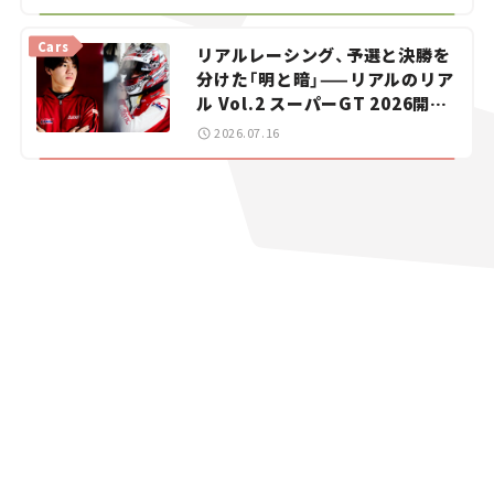
【道の駅マニアの推し駅ガイド】
vol.15
Cars
リアルレーシング、予選と決勝を
分けた「明と暗」——リアルのリア
ル Vol.2 スーパーGT 2026開幕
戦 岡山国際サーキット
2026.07.16