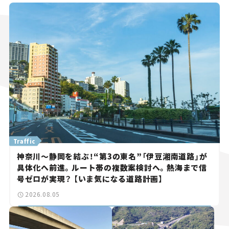
Traffic
神奈川～静岡を結ぶ！“第3の東名”「伊豆湘南道路」が
具体化へ前進。ルート帯の複数案検討へ。熱海まで信
号ゼロが実現？ 【いま気になる道路計画】
2026.08.05