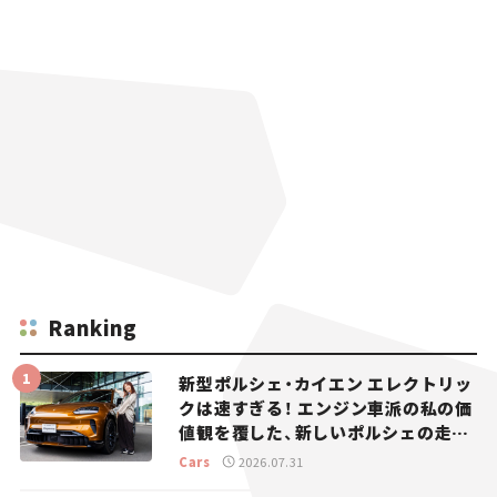
Ranking
新型ポルシェ・カイエン エレクトリッ
クは速すぎる！ エンジン車派の私の価
値観を覆した、新しいポルシェの走
り。
Cars
2026.07.31