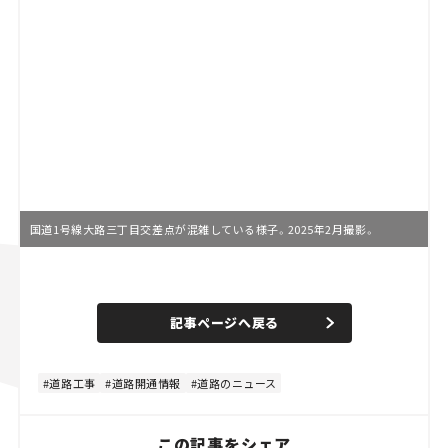
国道1号線大路三丁目交差点が混雑している様子。2025年2月撮影。
L
o
/
U
a
n
d
記事ページへ戻る
m
e
u
d
t
:
e
4
4
道路工事
道路開通情報
道路のニュース
.
4
4
%
この記事をシェア