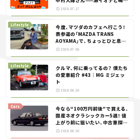
中村大輝さん——瀬イオナと嶋田
智之の「クルマでざっくばらんば
2026.07.17
らん！」＃20
Lifestyle
今度、マツダのカフェへ行こう！
表参道の「MAZDA TRANS
AOYAMA」で、ちょっとひと息。
——連載｜CCGとクルマでどうす
2026.07.06
る？＜第13回＞
Lifestyle
クルマ、何に乗ってるの？ 僕たち
の愛車紹介 #43｜MG ミジェッ
ト
2026.06.26
Cars
今なら“100万円前後”で買える、
国産ネオクラシックカー5選！ 値
上がり前に狙いたい、中古車探し
をお手伝い――ちょっとイケてるマ
2026.06.30
イカー選び #02