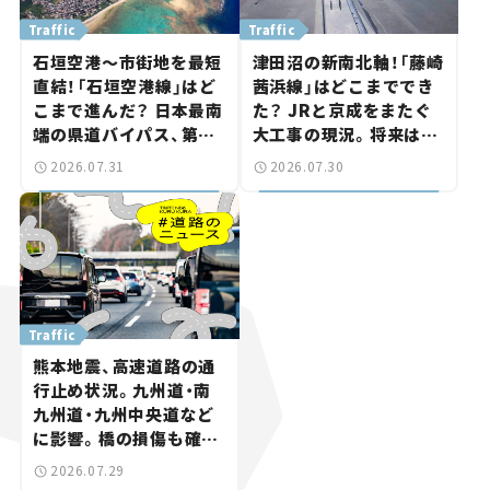
Traffic
Traffic
石垣空港～市街地を最短
津田沼の新南北軸！「藤崎
直結！「石垣空港線」はど
茜浜線」はどこまででき
こまで進んだ？ 日本最南
た？ JRと京成をまたぐ
端の県道バイパス、第2
大工事の現況。将来は
工区も延伸開通 【いま気
「習志野～鎌ケ谷」を最短
2026.07.31
2026.07.30
になる道路計画】
直結【いま気になる道路
計画】
Traffic
熊本地震、高速道路の通
行止め状況。九州道・南
九州道・九州中央道など
に影響。橋の損傷も確認
【道路のニュース】
2026.07.29