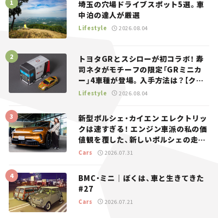
埼玉の穴場ドライブスポット5選。車
中泊の達人が厳選
Lifestyle
2026.08.04
トヨタGRとスシローが初コラボ！ 寿
司ネタがモチーフの限定「GRミニカ
ー」4車種が登場。入手方法は？【クル
マとホビー】
Lifestyle
2026.08.04
新型ポルシェ・カイエン エレクトリッ
クは速すぎる！ エンジン車派の私の価
値観を覆した、新しいポルシェの走
り。
Cars
2026.07.31
BMC・ミニ｜ぼくは、車と生きてきた
#27
Cars
2026.07.21