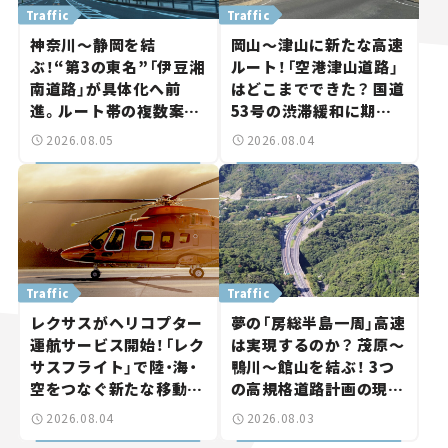
Traffic
Traffic
神奈川～静岡を結
岡山～津山に新たな高速
ぶ！“第3の東名”「伊豆湘
ルート！「空港津山道路」
南道路」が具体化へ前
はどこまでできた？ 国道
進。ルート帯の複数案検
53号の渋滞緩和に期待。
討へ。熱海まで信号ゼロ
岡山市側でも動きが【い
2026.08.05
2026.08.04
が実現？ 【いま気になる
ま気になる道路計画】
道路計画】
Traffic
Traffic
レクサスがヘリコプター
夢の「房総半島一周」高速
運航サービス開始！「レク
は実現するのか？ 茂原～
サスフライト」で陸・海・
鴨川～館山を結ぶ！ 3つ
空をつなぐ新たな移動体
の高規格道路計画の現
験とは
状。「館山鴨川道路」で検
2026.08.04
2026.08.03
討進む【いま気になる道