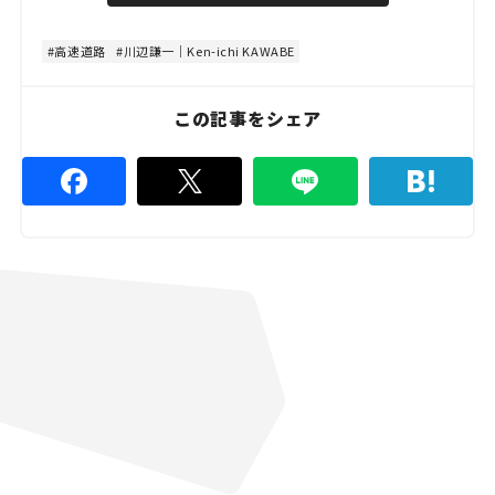
d
t
:
e
4
4
高速道路
川辺謙一｜Ken-ichi KAWABE
.
4
4
%
この記事をシェア