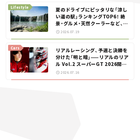
Lifestyle
夏のドライブにピッタリな「涼し
い道の駅」ランキングTOP6！ 絶
景・グルメ・天然クーラーなど、避
暑におすすめのスポットを紹介
2026.07.19
【道の駅マニアの推し駅ガイド】
vol.15
Cars
リアルレーシング、予選と決勝を
分けた「明と暗」——リアルのリア
ル Vol.2 スーパーGT 2026開幕
戦 岡山国際サーキット
2026.07.16