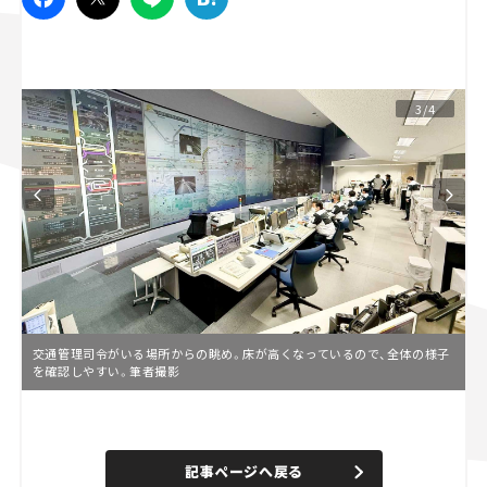
スズキ ジムニー｜Suzuki Jimny
スズキ｜Suzuki
マツダ｜Mazda
マツダ ロードスター｜Mazda Roadster
3/4
交通管理司令がいる場所からの眺め。床が高くなっているので、全体の様子
を確認しやすい。筆者撮影
L
o
/
U
a
n
d
記事ページへ戻る
m
e
u