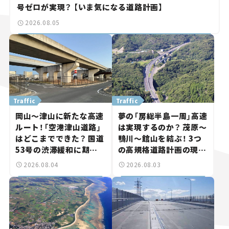
号ゼロが実現？ 【いま気になる道路計画】
2026.08.05
Traffic
Traffic
岡山～津山に新たな高速
夢の「房総半島一周」高速
ルート！「空港津山道路」
は実現するのか？ 茂原～
はどこまでできた？ 国道
鴨川～館山を結ぶ！ 3つ
53号の渋滞緩和に期待。
の高規格道路計画の現
岡山市側でも動きが【い
状。「館山鴨川道路」で検
2026.08.04
2026.08.03
ま気になる道路計画】
討進む【いま気になる道
路計画】