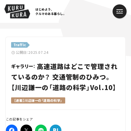
はじめよう、
クルマのある暮らし。
カテゴリ
Traffic
Cars
公開日：2025.07.24
高速道路はどこで管理され
Lifestyle
ギャラリー：
ているのか？ 交通管制のひみつ。
Traffic
【川辺謙一の「道路の科学」Vol.10】
Special
【連載】川辺謙一の「道路の科学」
Series
この記事をシェア
Campaign
人気のハッシュタグ