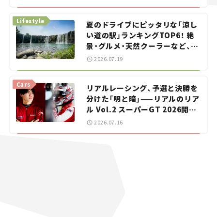
イカー選び #02
Lifestyle
夏のドライブにピッタリな「涼し
い道の駅」ランキングTOP6！ 絶
景・グルメ・天然クーラーなど、避
暑におすすめのスポットを紹介
2026.07.19
【道の駅マニアの推し駅ガイド】
vol.15
Cars
リアルレーシング、予選と決勝を
分けた「明と暗」——リアルのリア
ル Vol.2 スーパーGT 2026開幕
戦 岡山国際サーキット
2026.07.16