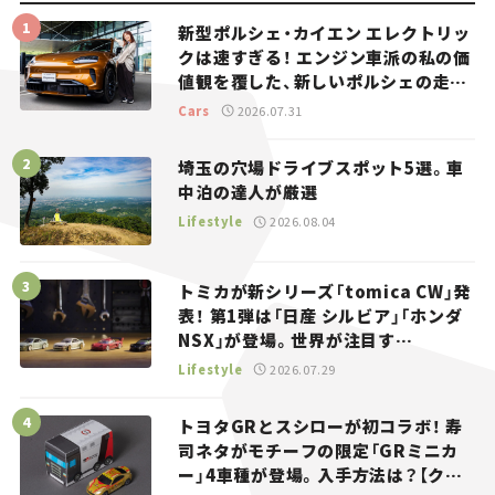
新型ポルシェ・カイエン エレクトリッ
クは速すぎる！ エンジン車派の私の価
値観を覆した、新しいポルシェの走
り。
Cars
2026.07.31
埼玉の穴場ドライブスポット5選。車
中泊の達人が厳選
Lifestyle
2026.08.04
トミカが新シリーズ「tomica CW」発
表！ 第1弾は「日産 シルビア」「ホンダ
NSX」が登場。世界が注目す
る“JDM”に焦点【クルマとホビー】
Lifestyle
2026.07.29
トヨタGRとスシローが初コラボ！ 寿
司ネタがモチーフの限定「GRミニカ
ー」4車種が登場。入手方法は？【クル