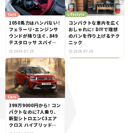
Cars
Lifestyle
1050馬力はハンパない！
コンパクトな車内を広く
フェラーリ・エンジンサ
おしゃれに！ DIYで理想
ウンドが降り注ぐ、849
のバンを作り上げるテク
テスタロッサ スパイダ
ニック
ーに試乗。
2026.07.29
2026.07.28
Cars
399万9000円から！ コン
パクトなのに7人乗り、
新型シトロエンC3エア
クロス ハイブリッドが
上陸【新車ニュース】