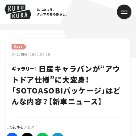
はじめよう、
クルマのある暮らし。
カテゴリ
Cars
Cars
公開日：2025.07.20
日産キャラバンが“アウ
Lifestyle
ギャラリー：
トドア仕様”に大変身！
Traffic
「SOTOASOBIパッケージ」はど
Special
んな内容？【新車ニュース】
Series
Campaign
この記事をシェア
人気のハッシュタグ