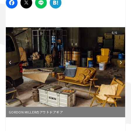
スズキ ジムニー｜Suzuki Jimny
スズキ｜Suzuki
マツダ｜Mazda
マツダ ロードスター｜Mazda Roadster
6/6
GORDON MILLERのアウトドアギア
L
o
/
U