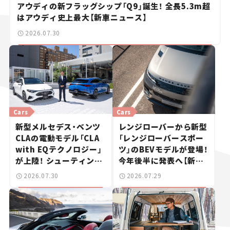
アウディの新フラッグシップ「Q9」誕生！ 全長5.3m超
はアウディ史上最大【新車ニュース】
2026.07.30
Cars
Cars
新型メルセデス・ベンツ
レンジローバーから新型
CLAの電動モデル「CLA
「レンジローバースポー
with EQテクノロジー」
ツ」のBEVモデルが登場！
が上陸！ シューティング
今年後半に発表へ【新車
ブレークも発売【新車ニ
ニュース】
2026.07.30
2026.07.29
ュース】