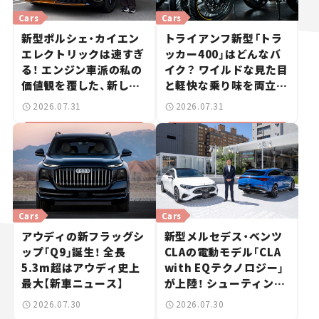
Cars
Cars
新型ポルシェ・カイエン
トライアンフ新型「トラ
エレクトリックは速すぎ
ッカー400」はどんなバ
る！ エンジン車派の私の
イク？ ワイルドな見た目
価値観を覆した、新しい
と軽快な乗り味を両立し
ポルシェの走り。
た400ccフラットトラッ
2026.07.31
2026.07.31
カー【試乗レビュー】
Cars
Cars
アウディの新フラッグシ
新型メルセデス・ベンツ
ップ「Q9」誕生！ 全長
CLAの電動モデル「CLA
5.3m超はアウディ史上
with EQテクノロジー」
最大【新車ニュース】
が上陸！ シューティング
ブレークも発売【新車ニ
2026.07.30
2026.07.30
ュース】