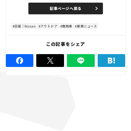
a
n
d
記事ページへ戻る
m
e
u
d
t
:
e
4
8
日産｜Nissan
アウトドア
商用車
新車ニュース
.
8
9
%
この記事をシェア