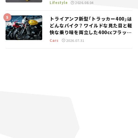
マとホビー】
Lifestyle
2026.08.04
トライアンフ新型「トラッカー400」は
どんなバイク？ ワイルドな見た目と軽
快な乗り味を両立した400ccフラット
トラッカー【試乗レビュー】
Cars
2026.07.31