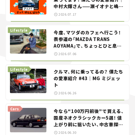
中村大輝さん——瀬イオナと嶋田
智之の「クルマでざっくばらんば
2026.07.17
らん！」＃20
Lifestyle
今度、マツダのカフェへ行こう！
表参道の「MAZDA TRANS
AOYAMA」で、ちょっとひと息。
——連載｜CCGとクルマでどうす
2026.07.06
る？＜第13回＞
Lifestyle
クルマ、何に乗ってるの？ 僕たち
の愛車紹介 #43｜MG ミジェッ
ト
2026.06.26
Cars
今なら“100万円前後”で買える、
国産ネオクラシックカー5選！ 値
上がり前に狙いたい、中古車探し
をお手伝い――ちょっとイケてるマ
2026.06.30