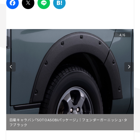
スズキ ジムニー｜Suzuki Jimny
スズキ｜Suzuki
マツダ｜Mazda
マツダ ロードスター｜Mazda Roadster
4/6
日産キャラバン「SOTOASOBIパッケージ」｜フェンダーガーニッシュ・タ
フブラック
L