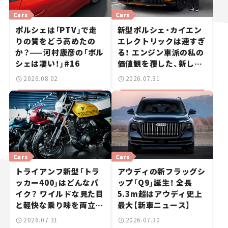
Cars
Cars
ポルシェは「PTV」で走
新型ポルシェ・カイエン
りの質をどう高めたの
エレクトリックは速すぎ
か？——河村康彦の「ポル
る！ エンジン車派の私の
シェは凄い！」#16
価値観を覆した、新しい
ポルシェの走り。
2026.08.02
2026.07.31
Cars
Cars
トライアンフ新型「トラ
アウディの新フラッグシ
ッカー400」はどんなバ
ップ「Q9」誕生！ 全長
イク？ ワイルドな見た目
5.3m超はアウディ史上
と軽快な乗り味を両立し
最大【新車ニュース】
た400ccフラットトラッ
2026.07.31
2026.07.30
カー【試乗レビュー】