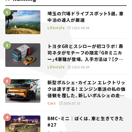
埼玉の穴場ドライブスポット5選。車
中泊の達人が厳選
Lifestyle
2026.08.04
トヨタGRとスシローが初コラボ！ 寿
司ネタがモチーフの限定「GRミニカ
ー」4車種が登場。入手方法は？【クル
マとホビー】
Lifestyle
2026.08.04
新型ポルシェ・カイエン エレクトリッ
クは速すぎる！ エンジン車派の私の価
値観を覆した、新しいポルシェの走
り。
Cars
2026.07.31
BMC・ミニ｜ぼくは、車と生きてきた
#27