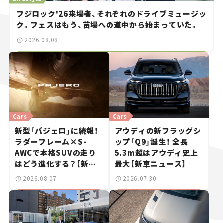
フジロック'26来場者、それぞれのドライブミュージッ
ク。フェスはもう、苗場への道中から始まっていた。
2026.08.08
Cars
Cars
新型「パジェロ」に続報！
アウディの新フラッグシ
ラダーフレーム×S-
ップ「Q9」誕生！ 全長
AWCで本格SUVの走り
5.3m超はアウディ史上
はどう進化する？【新車
最大【新車ニュース】
ニュース】
2026.08.07
2026.07.30