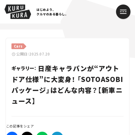
はじめよう、
クルマのある暮らし。
カテゴリ
Cars
Cars
公開日：2025.07.20
日産キャラバンが“アウト
Lifestyle
ギャラリー：
ドア仕様”に大変身！ 「SOTOASOBI
Traffic
パッケージ」はどんな内容？【新車ニ
Special
ュース】
Series
Campaign
この記事をシェア
人気のハッシュタグ