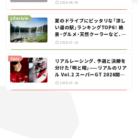
をお手伝い――ちょっとイケてるマ
2026.06.30
イカー選び #02
Lifestyle
夏のドライブにピッタリな「涼し
い道の駅」ランキングTOP6！ 絶
景・グルメ・天然クーラーなど、避
暑におすすめのスポットを紹介
2026.07.19
【道の駅マニアの推し駅ガイド】
vol.15
Cars
リアルレーシング、予選と決勝を
分けた「明と暗」——リアルのリア
ル Vol.2 スーパーGT 2026開幕
戦 岡山国際サーキット
2026.07.16