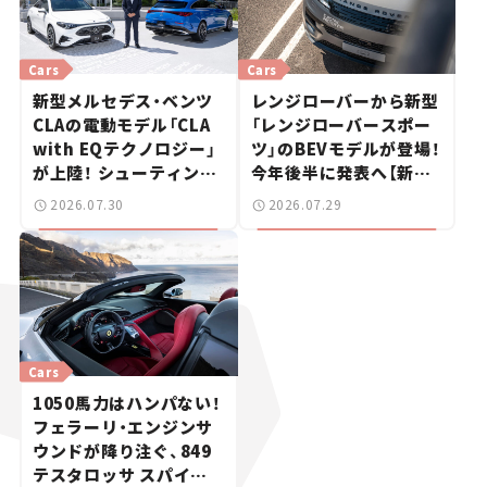
Cars
Cars
新型メルセデス・ベンツ
レンジローバーから新型
CLAの電動モデル「CLA
「レンジローバースポー
with EQテクノロジー」
ツ」のBEVモデルが登場！
が上陸！ シューティング
今年後半に発表へ【新車
ブレークも発売【新車ニ
ニュース】
2026.07.30
2026.07.29
ュース】
Cars
1050馬力はハンパない！
フェラーリ・エンジンサ
ウンドが降り注ぐ、849
テスタロッサ スパイダ