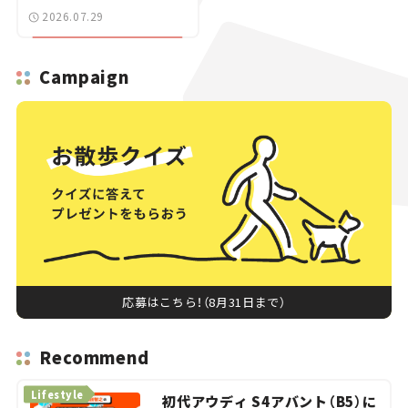
ーに試乗。
2026.07.29
Campaign
応募はこちら！（8月31日まで）
Recommend
Lifestyle
初代アウディ S4アバント（B5）に