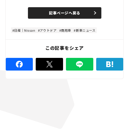
o
/
U
a
n
d
記事ページへ戻る
m
e
u
d
t
:
e
4
4
日産｜Nissan
アウトドア
商用車
新車ニュース
.
4
4
%
この記事をシェア