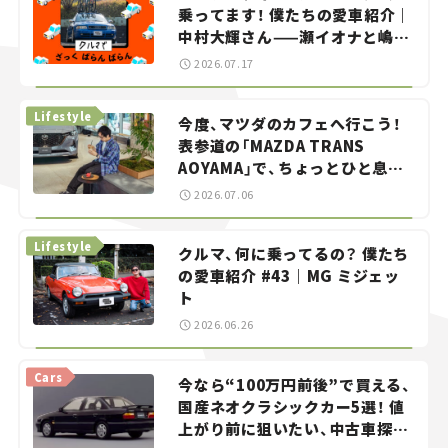
乗ってます！ 僕たちの愛車紹介｜
中村大輝さん——瀬イオナと嶋田
智之の「クルマでざっくばらんば
2026.07.17
らん！」＃20
Lifestyle
今度、マツダのカフェへ行こう！
表参道の「MAZDA TRANS
AOYAMA」で、ちょっとひと息。
——連載｜CCGとクルマでどうす
2026.07.06
る？＜第13回＞
Lifestyle
クルマ、何に乗ってるの？ 僕たち
の愛車紹介 #43｜MG ミジェッ
ト
2026.06.26
Cars
今なら“100万円前後”で買える、
国産ネオクラシックカー5選！ 値
上がり前に狙いたい、中古車探し