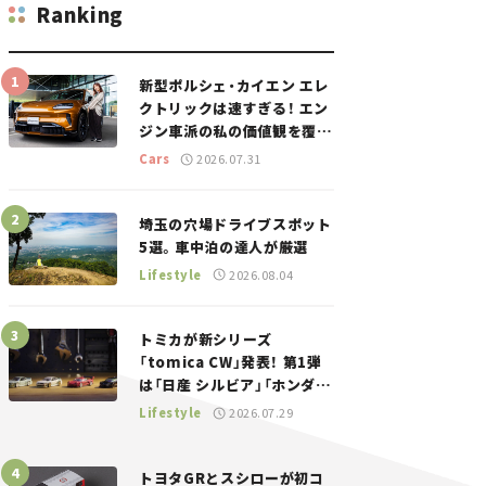
Ranking
新型ポルシェ・カイエン エレ
クトリックは速すぎる！ エン
ジン車派の私の価値観を覆し
た、新しいポルシェの走り。
Cars
2026.07.31
埼玉の穴場ドライブスポット
5選。車中泊の達人が厳選
Lifestyle
2026.08.04
トミカが新シリーズ
「tomica CW」発表！ 第1弾
は「日産 シルビア」「ホンダ
NSX」が登場。世界が注目す
Lifestyle
2026.07.29
る“JDM”に焦点【クルマとホ
ビー】
トヨタGRとスシローが初コ