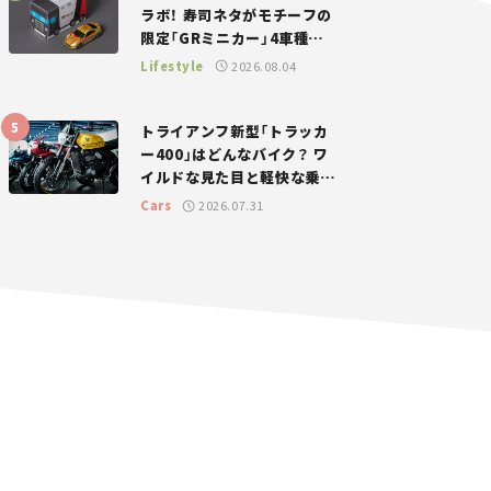
ラボ！ 寿司ネタがモチーフの
限定「GRミニカー」4車種が
登場。入手方法は？【クルマ
Lifestyle
2026.08.04
とホビー】
トライアンフ新型「トラッカ
ー400」はどんなバイク？ ワ
イルドな見た目と軽快な乗り
味を両立した400ccフラット
Cars
2026.07.31
トラッカー【試乗レビュー】