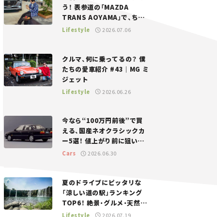
う！ 表参道の「MAZDA
TRANS AOYAMA」で、ちょ
っとひと息。——連載｜CCG
Lifestyle
2026.07.06
とクルマでどうする？＜第13
回＞
クルマ、何に乗ってるの？ 僕
たちの愛車紹介 #43｜MG ミ
ジェット
Lifestyle
2026.06.26
今なら“100万円前後”で買
える、国産ネオクラシックカ
ー5選！ 値上がり前に狙いた
い、中古車探しをお手伝い――ち
Cars
2026.06.30
ょっとイケてるマイカー選び
#02
夏のドライブにピッタリな
「涼しい道の駅」ランキング
TOP6！ 絶景・グルメ・天然ク
ーラーなど、避暑におすすめ
Lifestyle
2026.07.19