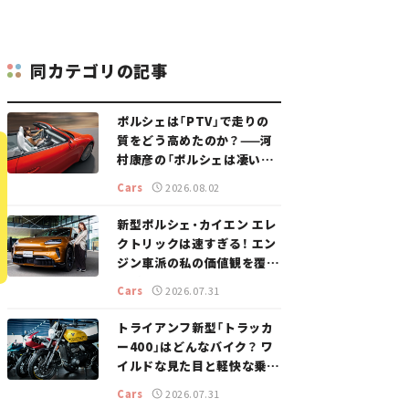
同カテゴリの記事
ポルシェは「PTV」で走りの
質をどう高めたのか？——河
村康彦の「ポルシェは凄い！」
#16
Cars
2026.08.02
新型ポルシェ・カイエン エレ
クトリックは速すぎる！ エン
ジン車派の私の価値観を覆し
た、新しいポルシェの走り。
Cars
2026.07.31
トライアンフ新型「トラッカ
ー400」はどんなバイク？ ワ
イルドな見た目と軽快な乗り
味を両立した400ccフラット
Cars
2026.07.31
トラッカー【試乗レビュー】