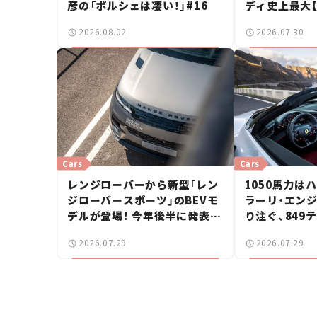
彦の「ポルシェは凄い！」#16
ディ史上最大
2026.08.02
2026.07.30
Cars
Cars
レンジローバーから新型「レン
1050馬力は
ジローバースポーツ」のBEVモ
ラーリ・エン
デルが登場！ 今年後半に発表へ
り注ぐ、849
【新車ニュース】
イダーに試乗
2026.07.29
2026.07.29