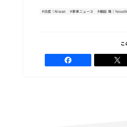
t
:
e
4
8
日産｜Nissan
新車ニュース
細田 靖｜Yasush
.
8
9
%
こ