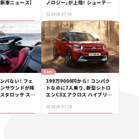
【新車ニュース】
ノロジー」が上陸！ シューティ
ングブレークも発売【新車ニュ
2026.07.30
ース】
Cars
ハンパない！ フェ
399万9000円から！ コンパク
ジンサウンドが降
トなのに7人乗り、新型シトロ
テスタロッサ スパ
エンC3エアクロス ハイブリッ
。
ドが上陸【新車ニュース】
2026.07.28