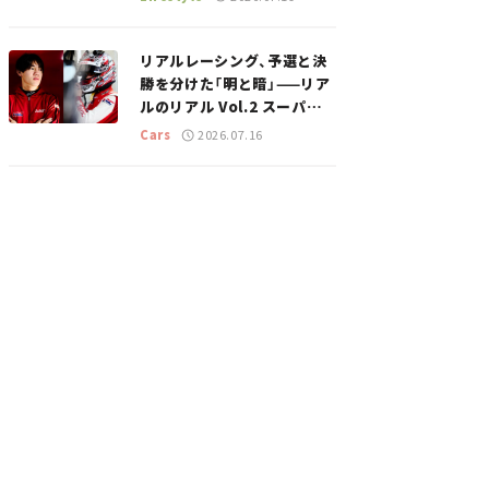
のスポットを紹介【道の駅マ
ニアの推し駅ガイド】vol.15
リアルレーシング、予選と決
勝を分けた「明と暗」——リア
ルのリアル Vol.2 スーパー
GT 2026開幕戦 岡山国際サ
Cars
2026.07.16
ーキット