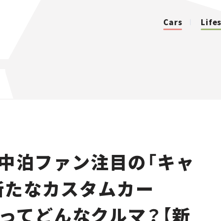
Cars
Life
カテゴリ
Cars
Lifestyle
中泊ファン注目の「キャ
Traffic
 新たなカスタムカー
Special
NE」ってどんなクルマ？【新
Series