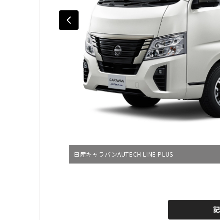
日産キャラバンAUTECH LINE PLUS
L
o
/
U
a
n
d
m
e
u
d