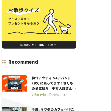
応募はこちら！（8月31日まで）
Recommend
初代アウディ S4アバント
（B5）に乗ってます！ 僕たち
の愛車紹介｜中村大輝さん
——瀬イオナと嶋田智之の
Lifestyle
2026.07.17
「クルマでざっくばらんばら
ん！」＃20
今度、マツダのカフェへ行こ