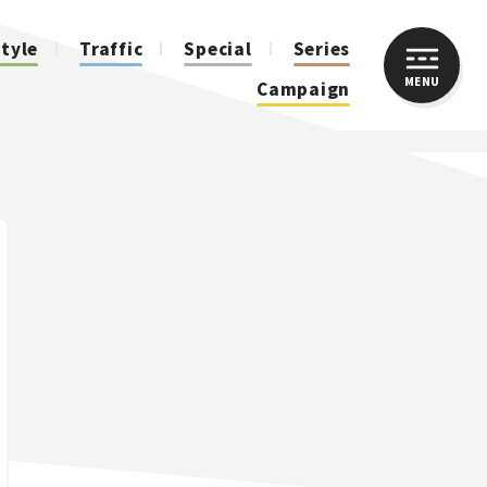
style
Traffic
Special
Series
MENU
CLOSE
Campaign
人気のハッシュタグ
スズキ ジムニー｜Suzuki Jimny
スズキ｜Suzuki
マツダ｜Mazda
マツダ ロードスター｜Mazda Roadster