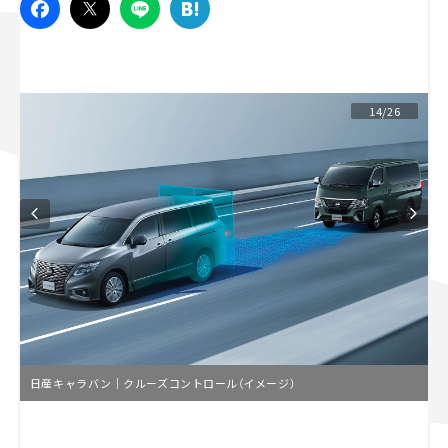
スズキ ジムニー｜Suzuki Jimny
スズキ｜Suzuki
マツダ｜Mazda
マツダ ロードスター｜Mazda Roadster
14/26
日産キャラバン｜クルーズコントロール（イメージ）
L
o
/
U