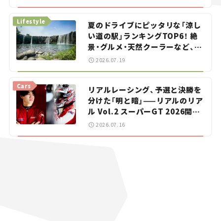
イカー選び #02
Lifestyle
夏のドライブにピッタリな「涼し
い道の駅」ランキングTOP6！ 絶
景・グルメ・天然クーラーなど、避
暑におすすめのスポットを紹介
2026.07.19
【道の駅マニアの推し駅ガイド】
vol.15
Cars
リアルレーシング、予選と決勝を
分けた「明と暗」——リアルのリア
ル Vol.2 スーパーGT 2026開幕
戦 岡山国際サーキット
2026.07.16