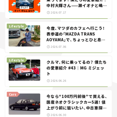
中村大輝さん——瀬イオナと嶋田
智之の「クルマでざっくばらんば
2026.07.17
らん！」＃20
Lifestyle
今度、マツダのカフェへ行こう！
表参道の「MAZDA TRANS
AOYAMA」で、ちょっとひと息。
——連載｜CCGとクルマでどうす
2026.07.06
る？＜第13回＞
Lifestyle
クルマ、何に乗ってるの？ 僕たち
の愛車紹介 #43｜MG ミジェッ
ト
2026.06.26
Cars
今なら“100万円前後”で買える、
国産ネオクラシックカー5選！ 値
上がり前に狙いたい、中古車探し
をお手伝い――ちょっとイケてるマ
2026.06.30