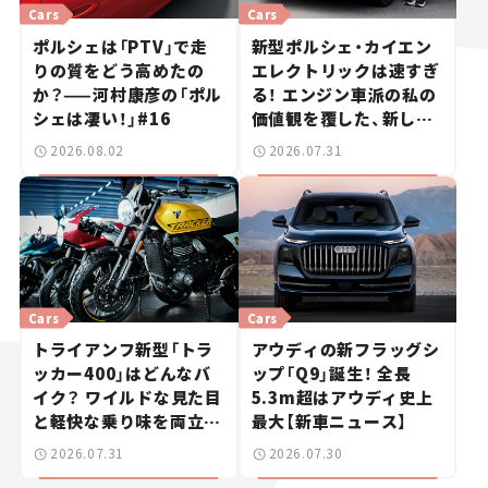
Cars
Cars
ポルシェは「PTV」で走
新型ポルシェ・カイエン
りの質をどう高めたの
エレクトリックは速すぎ
か？——河村康彦の「ポル
る！ エンジン車派の私の
シェは凄い！」#16
価値観を覆した、新しい
ポルシェの走り。
2026.08.02
2026.07.31
Cars
Cars
トライアンフ新型「トラ
アウディの新フラッグシ
ッカー400」はどんなバ
ップ「Q9」誕生！ 全長
イク？ ワイルドな見た目
5.3m超はアウディ史上
と軽快な乗り味を両立し
最大【新車ニュース】
た400ccフラットトラッ
2026.07.31
2026.07.30
カー【試乗レビュー】