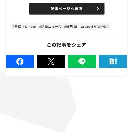
a
n
d
記事ページへ戻る
m
e
u
d
t
:
e
4
8
日産｜Nissan
新車ニュース
細田 靖｜Yasushi HOSODA
.
8
9
%
この記事をシェア