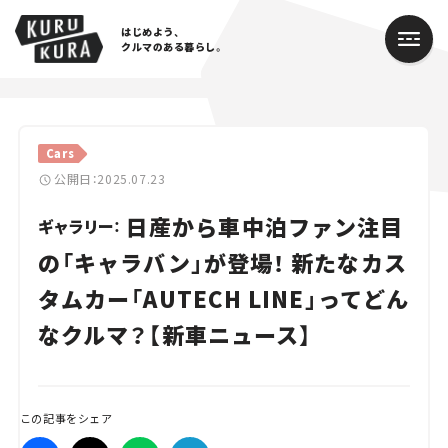
はじめよう、
クルマのある暮らし。
カテゴリ
Cars
Cars
公開日：2025.07.23
日産から車中泊ファン注目
Lifestyle
ギャラリー：
の「キャラバン」が登場！ 新たなカス
Traffic
タムカー「AUTECH LINE」ってどん
Special
なクルマ？【新車ニュース】
Series
Campaign
この記事をシェア
人気のハッシュタグ