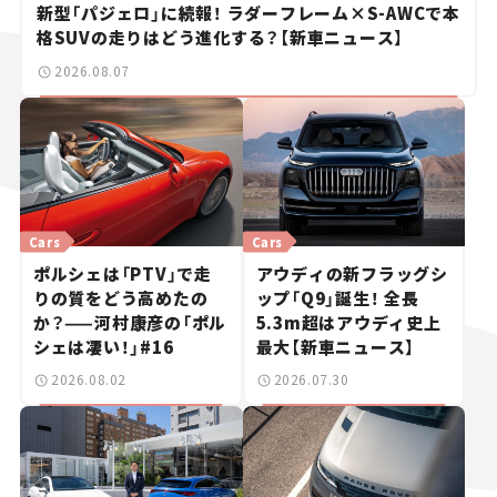
新型「パジェロ」に続報！ ラダーフレーム×S-AWCで本
格SUVの走りはどう進化する？【新車ニュース】
2026.08.07
Cars
Cars
ポルシェは「PTV」で走
アウディの新フラッグシ
りの質をどう高めたの
ップ「Q9」誕生！ 全長
か？——河村康彦の「ポル
5.3m超はアウディ史上
シェは凄い！」#16
最大【新車ニュース】
2026.08.02
2026.07.30