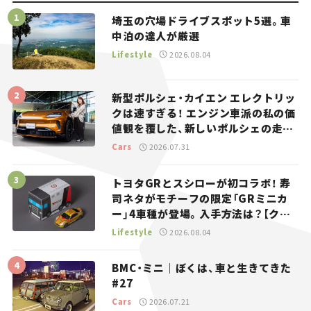
埼玉の穴場ドライブスポット5選。車
中泊の達人が厳選
Lifestyle
2026.08.04
新型ポルシェ・カイエン エレクトリッ
クは速すぎる！ エンジン車派の私の価
値観を覆した、新しいポルシェの走
り。
Cars
2026.07.31
トヨタGRとスシローが初コラボ！ 寿
司ネタがモチーフの限定「GRミニカ
ー」4車種が登場。入手方法は？【クル
マとホビー】
Lifestyle
2026.08.04
BMC・ミニ｜ぼくは、車と生きてきた
#27
Cars
2026.07.21