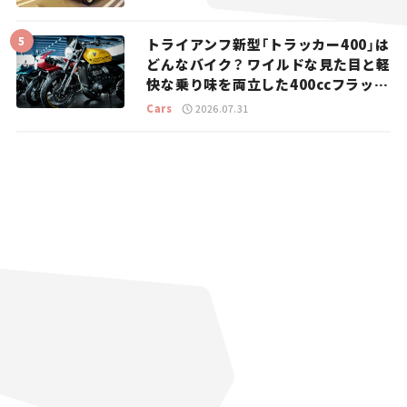
トライアンフ新型「トラッカー400」は
どんなバイク？ ワイルドな見た目と軽
快な乗り味を両立した400ccフラット
トラッカー【試乗レビュー】
Cars
2026.07.31