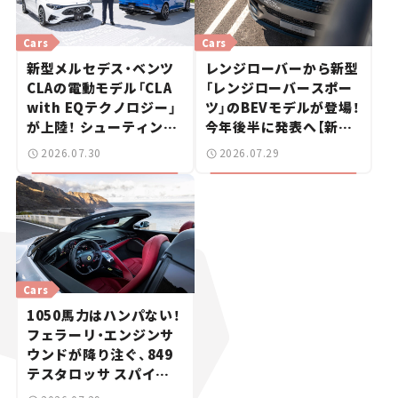
Cars
Cars
新型メルセデス・ベンツ
レンジローバーから新型
CLAの電動モデル「CLA
「レンジローバースポー
with EQテクノロジー」
ツ」のBEVモデルが登場！
が上陸！ シューティング
今年後半に発表へ【新車
ブレークも発売【新車ニ
ニュース】
2026.07.30
2026.07.29
ュース】
Cars
1050馬力はハンパない！
フェラーリ・エンジンサ
ウンドが降り注ぐ、849
テスタロッサ スパイダ
ーに試乗。