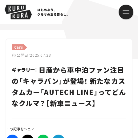
はじめよう、
クルマのある暮らし。
カテゴリ
Cars
Cars
公開日：2025.07.23
日産から車中泊ファン注目
Lifestyle
ギャラリー：
の「キャラバン」が登場！ 新たなカス
Traffic
タムカー「AUTECH LINE」ってどん
Special
なクルマ？【新車ニュース】
Series
Campaign
この記事をシェア
人気のハッシュタグ