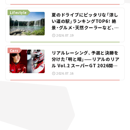
イカー選び #02
Lifestyle
夏のドライブにピッタリな「涼し
い道の駅」ランキングTOP6！ 絶
景・グルメ・天然クーラーなど、避
暑におすすめのスポットを紹介
2026.07.19
【道の駅マニアの推し駅ガイド】
vol.15
Cars
リアルレーシング、予選と決勝を
分けた「明と暗」——リアルのリア
ル Vol.2 スーパーGT 2026開幕
戦 岡山国際サーキット
2026.07.16