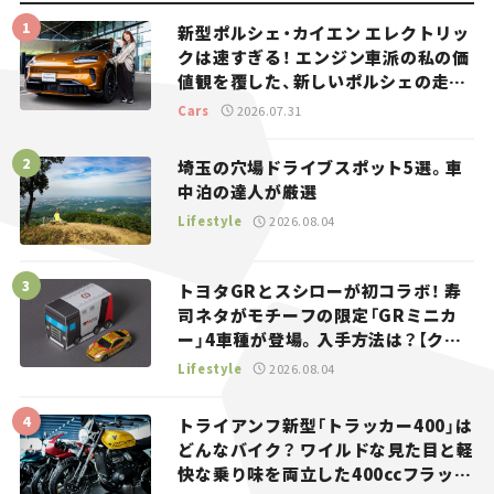
新型ポルシェ・カイエン エレクトリッ
クは速すぎる！ エンジン車派の私の価
値観を覆した、新しいポルシェの走
り。
Cars
2026.07.31
埼玉の穴場ドライブスポット5選。車
中泊の達人が厳選
Lifestyle
2026.08.04
トヨタGRとスシローが初コラボ！ 寿
司ネタがモチーフの限定「GRミニカ
ー」4車種が登場。入手方法は？【クル
マとホビー】
Lifestyle
2026.08.04
トライアンフ新型「トラッカー400」は
どんなバイク？ ワイルドな見た目と軽
快な乗り味を両立した400ccフラット