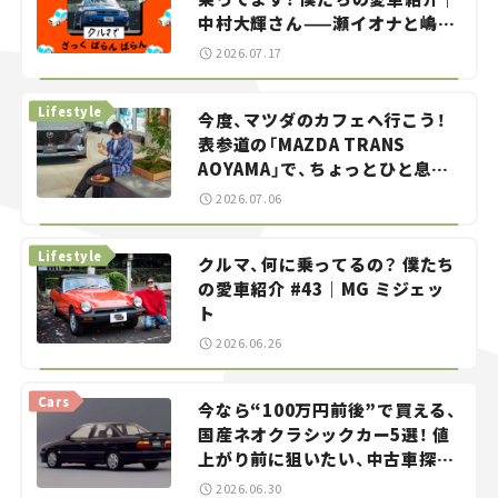
中村大輝さん——瀬イオナと嶋田
智之の「クルマでざっくばらんば
2026.07.17
らん！」＃20
Lifestyle
今度、マツダのカフェへ行こう！
表参道の「MAZDA TRANS
AOYAMA」で、ちょっとひと息。
——連載｜CCGとクルマでどうす
2026.07.06
る？＜第13回＞
Lifestyle
クルマ、何に乗ってるの？ 僕たち
の愛車紹介 #43｜MG ミジェッ
ト
2026.06.26
Cars
今なら“100万円前後”で買える、
国産ネオクラシックカー5選！ 値
上がり前に狙いたい、中古車探し
をお手伝い――ちょっとイケてるマ
2026.06.30