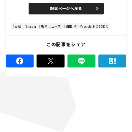
a
n
d
記事ページへ戻る
m
e
u
d
t
:
e
4
4
日産｜Nissan
新車ニュース
細田 靖｜Yasushi HOSODA
.
4
4
%
この記事をシェア