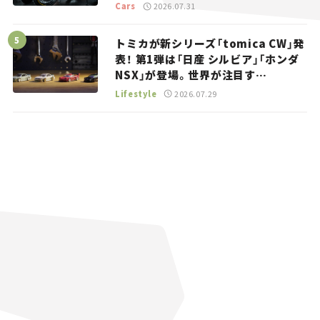
トラッカー【試乗レビュー】
Cars
2026.07.31
トミカが新シリーズ「tomica CW」発
表！ 第1弾は「日産 シルビア」「ホンダ
NSX」が登場。世界が注目す
る“JDM”に焦点【クルマとホビー】
Lifestyle
2026.07.29