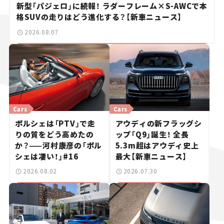
新型「パジェロ」に続報！ ラダーフレーム×S-AWCで本
格SUVの走りはどう進化する？【新車ニュース】
2026.08.07
Cars
Cars
ポルシェは「PTV」で走
アウディの新フラッグシ
りの質をどう高めたの
ップ「Q9」誕生！ 全長
か？——河村康彦の「ポル
5.3m超はアウディ史上
シェは凄い！」#16
最大【新車ニュース】
2026.08.02
2026.07.30