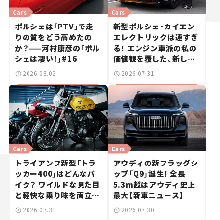
Cars
Cars
ポルシェは「PTV」で走
新型ポルシェ・カイエン
りの質をどう高めたの
エレクトリックは速すぎ
か？——河村康彦の「ポル
る！ エンジン車派の私の
シェは凄い！」#16
価値観を覆した、新しい
ポルシェの走り。
2026.08.02
2026.07.31
Cars
Cars
トライアンフ新型「トラ
アウディの新フラッグシ
ッカー400」はどんなバ
ップ「Q9」誕生！ 全長
イク？ ワイルドな見た目
5.3m超はアウディ史上
と軽快な乗り味を両立し
最大【新車ニュース】
た400ccフラットトラッ
2026.07.31
2026.07.30
カー【試乗レビュー】