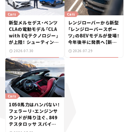
Cars
Cars
新型メルセデス・ベンツ
レンジローバーから新型
CLAの電動モデル「CLA
「レンジローバースポー
with EQテクノロジー」
ツ」のBEVモデルが登場！
が上陸！ シューティング
今年後半に発表へ【新車
ブレークも発売【新車ニ
ニュース】
2026.07.30
2026.07.29
ュース】
Cars
1050馬力はハンパない！
フェラーリ・エンジンサ
ウンドが降り注ぐ、849
テスタロッサ スパイダ
ーに試乗。