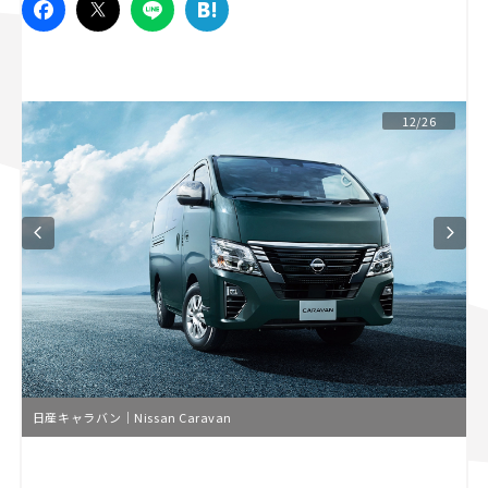
スズキ ジムニー｜Suzuki Jimny
スズキ｜Suzuki
マツダ｜Mazda
マツダ ロードスター｜Mazda Roadster
12/26
日産キャラバン｜Nissan Caravan
L
o
/
U