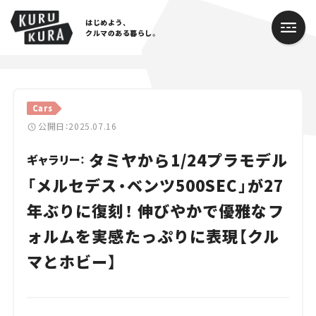
はじめよう、
クルマのある暮らし。
カテゴリ
Cars
Cars
公開日：2025.07.16
タミヤから1/24プラモデル
Lifestyle
ギャラリー：
「メルセデス・ベンツ500SEC」が27
Traffic
年ぶりに復刻！ 伸びやかで優雅なフ
Special
ォルムを実感たっぷりに表現【クル
Series
マとホビー】
Campaign
人気のハッシュタグ