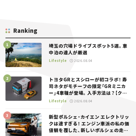
Ranking
埼玉の穴場ドライブスポット5選。車
中泊の達人が厳選
Lifestyle
2026.08.04
トヨタGRとスシローが初コラボ！ 寿
司ネタがモチーフの限定「GRミニカ
ー」4車種が登場。入手方法は？【クル
マとホビー】
Lifestyle
2026.08.04
新型ポルシェ・カイエン エレクトリッ
クは速すぎる！ エンジン車派の私の価
値観を覆した、新しいポルシェの走