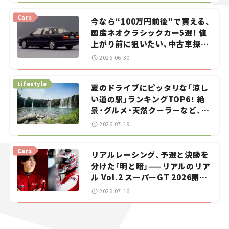
Cars
今なら“100万円前後”で買える、
国産ネオクラシックカー5選！ 値
上がり前に狙いたい、中古車探し
をお手伝い――ちょっとイケてるマ
2026.06.30
イカー選び #02
Lifestyle
夏のドライブにピッタリな「涼し
い道の駅」ランキングTOP6！ 絶
景・グルメ・天然クーラーなど、避
暑におすすめのスポットを紹介
2026.07.19
【道の駅マニアの推し駅ガイド】
vol.15
Cars
リアルレーシング、予選と決勝を
分けた「明と暗」——リアルのリア
ル Vol.2 スーパーGT 2026開幕
戦 岡山国際サーキット
2026.07.16