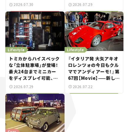
ブレークも発売【新車ニ
世界が注目す
2026.07.30
2026.07.29
ュース】
る“JDM"に焦点【クルマ
とホビー】
Lifestyle
Lifestyle
トミカからハイスペック
『イタリア発 大矢アキオ
な「立体駐車場」が登場！
ロレンツォの今日もクル
最大24台までミニカー
マでアンディアーモ！』第
をディスプレイ可能、特
67回【Movie】——新しい
別な「日産 GT-R
スーパーカーショーで起
2026.07.29
2026.07.22
NISMO」も付属【クルマ
きた、若者たちの「驚き」
とホビー】
Cars