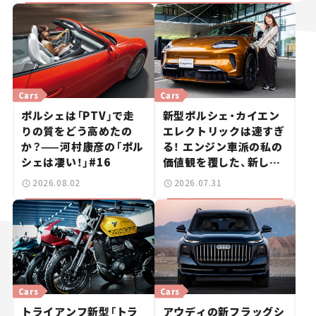
Cars
Cars
ポルシェは「PTV」で走
新型ポルシェ・カイエン
りの質をどう高めたの
エレクトリックは速すぎ
か？——河村康彦の「ポル
る！ エンジン車派の私の
シェは凄い！」#16
価値観を覆した、新しい
ポルシェの走り。
2026.08.02
2026.07.31
Cars
Cars
トライアンフ新型「トラ
アウディの新フラッグシ