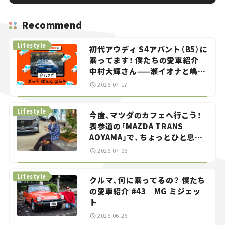
Recommend
Lifestyle
初代アウディ S4アバント（B5）に
乗ってます！ 僕たちの愛車紹介｜
中村大輝さん——瀬イオナと嶋田
智之の「クルマでざっくばらんば
2026.07.17
らん！」＃20
Lifestyle
今度、マツダのカフェへ行こう！
表参道の「MAZDA TRANS
AOYAMA」で、ちょっとひと息。
——連載｜CCGとクルマでどうす
2026.07.06
る？＜第13回＞
Lifestyle
クルマ、何に乗ってるの？ 僕たち
の愛車紹介 #43｜MG ミジェッ
ト
2026.06.26