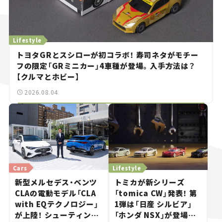
Lifestyle
トヨタGRとスシローが初コラボ！ 寿司ネタがモチー
フの限定「GRミニカー」4車種が登場。入手方法は？
【クルマとホビー】
2026.08.04
Cars
Lifestyle
新型メルセデス・ベンツ
トミカが新シリーズ
CLAの電動モデル「CLA
「tomica CW」発表！ 第
with EQテクノロジー」
1弾は「日産 シルビア」
が上陸！ シューティング
「ホンダ NSX」が登場。