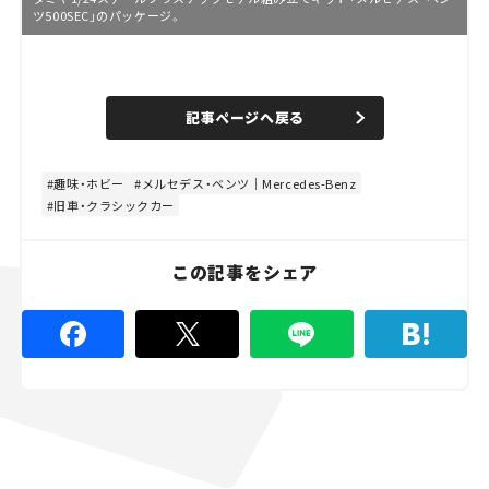
ツ500SEC」のパッケージ。
L
o
/
U
a
n
d
記事ページへ戻る
m
e
u
d
t
:
e
4
8
趣味・ホビー
メルセデス・ベンツ｜Mercedes-Benz
.
旧車・クラシックカー
8
9
%
この記事をシェア