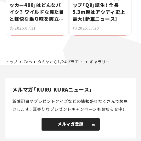
ッカー400」はどんなバ
ップ「Q9」誕生！ 全長
イク？ ワイルドな見た目
5.3m超はアウディ史上
と軽快な乗り味を両立し
最大【新車ニュース】
た400ccフラットトラッ
2026.07.31
2026.07.30
カー【試乗レビュー】
トップ
Cars
タミヤから1/24プラモデル「メルセデス・ベンツ500SEC」が27年ぶりに復刻！ 伸びやかで優雅なフォルムを実感たっぷりに表現【クルマとホビー】
ギャラリー
メルマガ「KURU KURAニュース」
新着記事やプレゼントクイズなどの情報盛りだくさんでお届
けします。
耳寄りなプレゼントキャンペーンもお知らせ中！
メルマガ登録