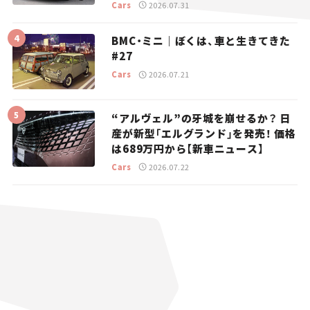
り。
Cars
2026.07.31
BMC・ミニ｜ぼくは、車と生きてきた
#27
Cars
2026.07.21
“アルヴェル”の牙城を崩せるか？ 日
産が新型「エルグランド」を発売！ 価格
は689万円から【新車ニュース】
Cars
2026.07.22