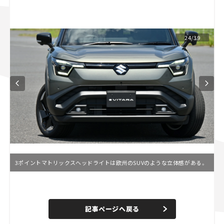
スズキ ジムニー｜Suzuki Jimny
スズキ｜Suzuki
マツダ｜Mazda
マツダ ロードスター｜Mazda Roadster
24/39
3ポイントマトリックスヘッドライトは欧州のSUVのような立体感がある。
L
o
/
U
a
n
d
記事ページへ戻る
m
e
u
d
t