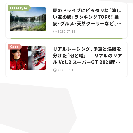
Lifestyle
夏のドライブにピッタリな「涼し
い道の駅」ランキングTOP6！ 絶
景・グルメ・天然クーラーなど、避
暑におすすめのスポットを紹介
2026.07.19
【道の駅マニアの推し駅ガイド】
vol.15
Cars
リアルレーシング、予選と決勝を
分けた「明と暗」——リアルのリア
ル Vol.2 スーパーGT 2026開幕
戦 岡山国際サーキット
2026.07.16