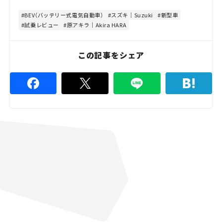
:
e
8
4
BEV（バッテリー式電気自動車）
スズキ｜Suzuki
新型車
.
試乗レビュー
原アキラ｜Akira HARA
4
4
%
この記事をシェア