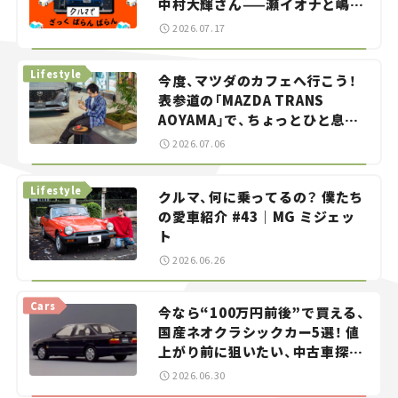
中村大輝さん——瀬イオナと嶋田
智之の「クルマでざっくばらんば
2026.07.17
らん！」＃20
Lifestyle
今度、マツダのカフェへ行こう！
表参道の「MAZDA TRANS
AOYAMA」で、ちょっとひと息。
——連載｜CCGとクルマでどうす
2026.07.06
る？＜第13回＞
Lifestyle
クルマ、何に乗ってるの？ 僕たち
の愛車紹介 #43｜MG ミジェッ
ト
2026.06.26
Cars
今なら“100万円前後”で買える、
国産ネオクラシックカー5選！ 値
上がり前に狙いたい、中古車探し
をお手伝い――ちょっとイケてるマ
2026.06.30
イカー選び #02