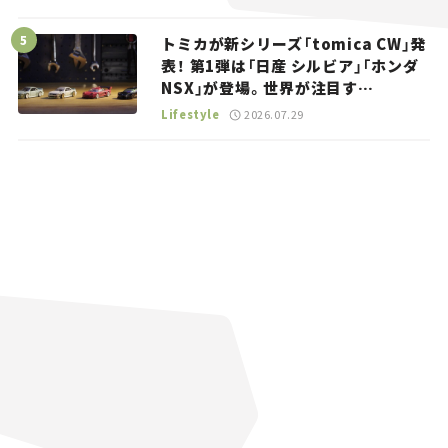
トミカが新シリーズ「tomica CW」発
表！ 第1弾は「日産 シルビア」「ホンダ
NSX」が登場。世界が注目す
る“JDM”に焦点【クルマとホビー】
Lifestyle
2026.07.29