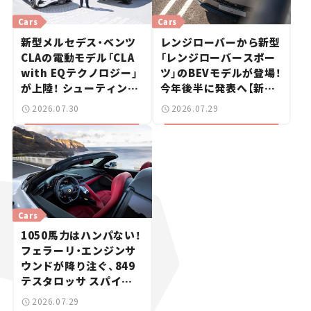
Cars
Cars
新型メルセデス・ベンツ
レンジローバーから新型
CLAの電動モデル「CLA
「レンジローバースポー
with EQテクノロジー」
ツ」のBEVモデルが登場！
が上陸！ シューティング
今年後半に発表へ【新車
ブレークも発売【新車ニ
ニュース】
2026.07.30
2026.07.29
ュース】
Cars
1050馬力はハンパない！
フェラーリ・エンジンサ
ウンドが降り注ぐ、849
テスタロッサ スパイダ
ーに試乗。
2026.07.29