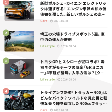
新型ポルシェ・カイエン エレクトリッ
クは速すぎる！ エンジン車派の私の価
値観を覆した、新しいポルシェの走
り。
Cars
2026.07.31
埼玉の穴場ドライブスポット5選。車
中泊の達人が厳選
Lifestyle
2026.08.04
トヨタGRとスシローが初コラボ！ 寿
司ネタがモチーフの限定「GRミニカ
ー」4車種が登場。入手方法は？【クル
マとホビー】
Lifestyle
2026.08.04
トライアンフ新型「トラッカー400」は
どんなバイク？ ワイルドな見た目と軽
快な乗り味を両立した400ccフラット
トラッカー【試乗レビュー】
Cars
2026.07.31