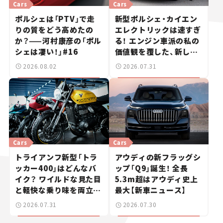
Cars
Cars
ポルシェは「PTV」で走
新型ポルシェ・カイエン
りの質をどう高めたの
エレクトリックは速すぎ
か？——河村康彦の「ポル
る！ エンジン車派の私の
シェは凄い！」#16
価値観を覆した、新しい
ポルシェの走り。
2026.08.02
2026.07.31
Cars
Cars
トライアンフ新型「トラ
アウディの新フラッグシ
ッカー400」はどんなバ
ップ「Q9」誕生！ 全長
イク？ ワイルドな見た目
5.3m超はアウディ史上
と軽快な乗り味を両立し
最大【新車ニュース】
た400ccフラットトラッ
2026.07.31
2026.07.30
カー【試乗レビュー】