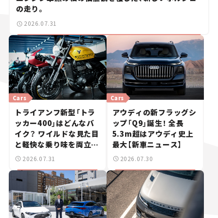
の走り。
2026.07.31
Cars
Cars
トライアンフ新型「トラ
アウディの新フラッグシ
ッカー400」はどんなバ
ップ「Q9」誕生！ 全長
イク？ ワイルドな見た目
5.3m超はアウディ史上
と軽快な乗り味を両立し
最大【新車ニュース】
た400ccフラットトラッ
2026.07.31
2026.07.30
カー【試乗レビュー】