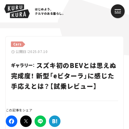
はじめよう、
クルマのある暮らし。
カテゴリ
Cars
Cars
公開日：2025.07.10
スズキ初のBEVとは思えぬ
Lifestyle
ギャラリー：
完成度！ 新型「eビターラ」に感じた
Traffic
手応えとは？【試乗レビュー】
Special
Series
この記事をシェア
Campaign
人気のハッシュタグ