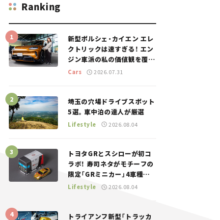
Ranking
新型ポルシェ・カイエン エレ
クトリックは速すぎる！ エン
ジン車派の私の価値観を覆し
た、新しいポルシェの走り。
Cars
2026.07.31
埼玉の穴場ドライブスポット
5選。車中泊の達人が厳選
Lifestyle
2026.08.04
トヨタGRとスシローが初コ
ラボ！ 寿司ネタがモチーフの
限定「GRミニカー」4車種が
登場。入手方法は？【クルマ
Lifestyle
2026.08.04
とホビー】
トライアンフ新型「トラッカ