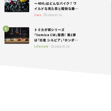
ー400」はどんなバイク？ ワ
イルドな見た目と軽快な乗り
味を両立した400ccフラット
Cars
2026.07.31
トラッカー【試乗レビュー】
トミカが新シリーズ
「tomica CW」発表！ 第1弾
は「日産 シルビア」「ホンダ
NSX」が登場。世界が注目す
Lifestyle
2026.07.29
る“JDM”に焦点【クルマとホ
ビー】