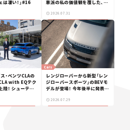
ェは凄い！」#16
車派の私の価値観を覆した、新
しいポルシェの走り。
2026.07.31
Cars
ス・ベンツCLAの
レンジローバーから新型「レン
A with EQテク
ジローバースポーツ」のBEVモ
上陸！ シューティ
デルが登場！ 今年後半に発表へ
も発売【新車ニュ
【新車ニュース】
2026.07.29