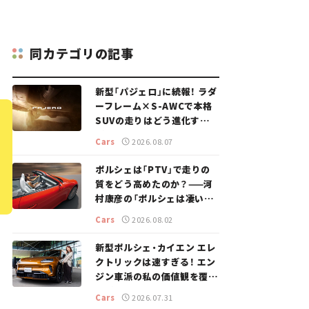
同カテゴリの記事
新型「パジェロ」に続報！ ラダ
ーフレーム×S-AWCで本格
SUVの走りはどう進化する？
【新車ニュース】
Cars
2026.08.07
ポルシェは「PTV」で走りの
質をどう高めたのか？——河
村康彦の「ポルシェは凄い！」
#16
Cars
2026.08.02
新型ポルシェ・カイエン エレ
クトリックは速すぎる！ エン
ジン車派の私の価値観を覆し
た、新しいポルシェの走り。
Cars
2026.07.31