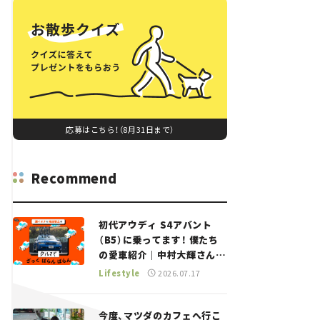
応募はこちら！（8月31日まで）
Recommend
初代アウディ S4アバント
（B5）に乗ってます！ 僕たち
の愛車紹介｜中村大輝さん
——瀬イオナと嶋田智之の
Lifestyle
2026.07.17
「クルマでざっくばらんばら
ん！」＃20
今度、マツダのカフェへ行こ