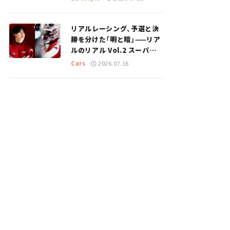
のスポットを紹介【道の駅マ
ニアの推し駅ガイド】vol.15
リアルレーシング、予選と決
勝を分けた「明と暗」——リア
ルのリアル Vol.2 スーパー
GT 2026開幕戦 岡山国際サ
Cars
2026.07.16
ーキット