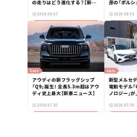
の走りはどう進化する？【新車
彦の「ポルシ
ニュース】
2026.08.07
2026.08.02
Cars
Cars
アウディの新フラッグシップ
新型メルセデ
「Q9」誕生！ 全長5.3m超はアウ
電動モデル「CL
ディ史上最大【新車ニュース】
ノロジー」が
ングブレーク
2026.07.30
2026.07.30
ース】