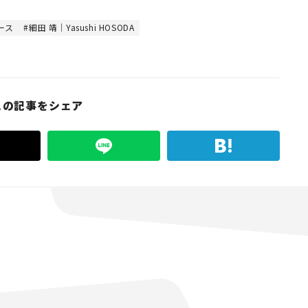
ース
細田 靖｜Yasushi HOSODA
この記事をシェア