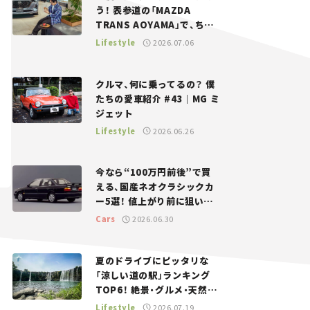
う！ 表参道の「MAZDA
TRANS AOYAMA」で、ちょ
っとひと息。——連載｜CCG
Lifestyle
2026.07.06
とクルマでどうする？＜第13
回＞
クルマ、何に乗ってるの？ 僕
たちの愛車紹介 #43｜MG ミ
ジェット
Lifestyle
2026.06.26
今なら“100万円前後”で買
える、国産ネオクラシックカ
ー5選！ 値上がり前に狙いた
い、中古車探しをお手伝い――ち
Cars
2026.06.30
ょっとイケてるマイカー選び
#02
夏のドライブにピッタリな
「涼しい道の駅」ランキング
TOP6！ 絶景・グルメ・天然ク
ーラーなど、避暑におすすめ
Lifestyle
2026.07.19