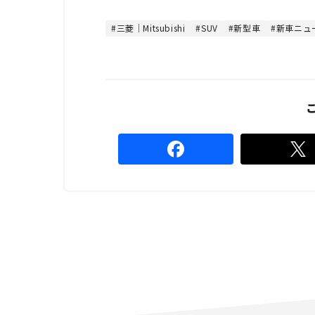
t
:
e
6
6
三菱｜Mitsubishi
SUV
新型車
新車ニュ
.
6
7
%