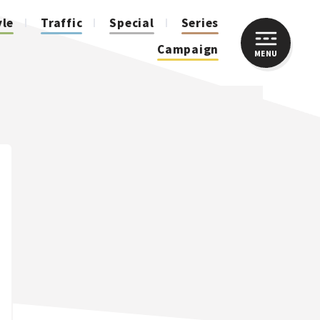
yle
Traffic
Special
Series
Campaign
MENU
CLOSE
人気のハッシュタグ
スズキ ジムニー｜Suzuki Jimny
スズキ｜Suzuki
マツダ｜Mazda
マツダ ロードスター｜Mazda Roadster