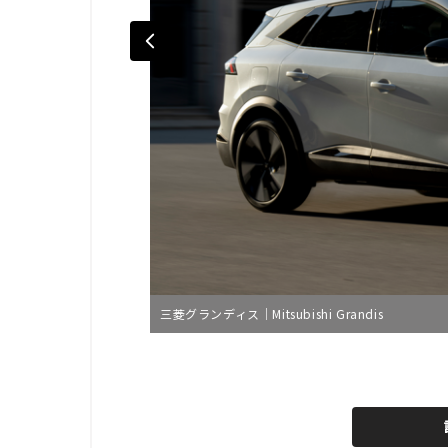
三菱グランディス｜Mitsubishi Grandis
L
o
/
U
a
n
d
m
e
u
d