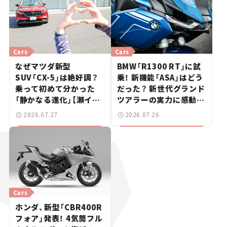
Cars
Cars
なぜマツダ新型
BMW「R1300 RT」に試
SUV「CX-5」は絶好調？
乗！ 新機能「ASA」はどう
乗って初めて分かった
だった？ 新世代グランド
「静かなる進化」【瀬イオ
ツアラーの実力に感動
ナの試乗レビュー】
【試乗レビュー】
2026.07.27
2026.07.26
Cars
ホンダ、新型「CBR400R
フォア」発表！ 4気筒フル