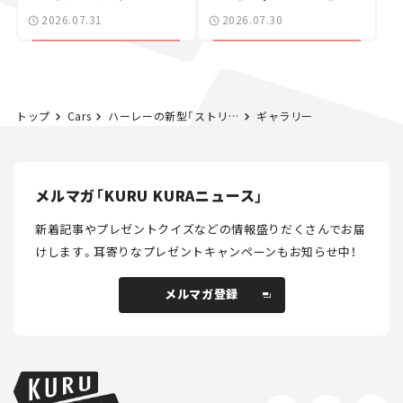
た400ccフラットトラッ
2026.07.31
2026.07.30
カー【試乗レビュー】
トップ
Cars
ハーレーの新型「ストリートボブ 117」は最高に楽しい正統派チョッパー！ 軽快さと重厚感を両立したクールな一台【試乗レビュー】
ギャラリー
メルマガ「KURU KURAニュース」
新着記事やプレゼントクイズなどの情報盛りだくさんでお届
けします。
耳寄りなプレゼントキャンペーンもお知らせ中！
メルマガ登録
メルマガ登録