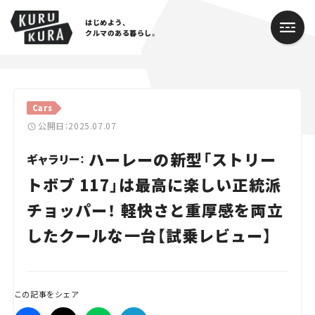
はじめよう、
クルマのある暮らし。
カテゴリ
Cars
Cars
公開日：2025.07.07
ハーレーの新型「ストリー
Lifestyle
ギャラリー：
トボブ 117」は最高に楽しい正統派
Traffic
チョッパー！ 軽快さと重厚感を両立
Special
したクールな一台【試乗レビュー】
Series
Campaign
この記事をシェア
人気のハッシュタグ