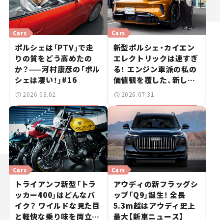
Cars
Cars
ポルシェは「PTV」で走
新型ポルシェ・カイエン
りの質をどう高めたの
エレクトリックは速すぎ
か？——河村康彦の「ポル
る！ エンジン車派の私の
シェは凄い！」#16
価値観を覆した、新しい
ポルシェの走り。
2026.08.02
2026.07.31
Cars
Cars
トライアンフ新型「トラ
アウディの新フラッグシ
ッカー400」はどんなバ
ップ「Q9」誕生！ 全長
イク？ ワイルドな見た目
5.3m超はアウディ史上
と軽快な乗り味を両立し
最大【新車ニュース】