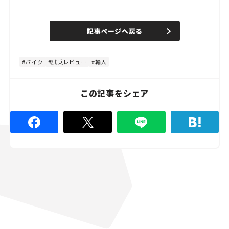
L
o
/
U
a
n
d
記事ページへ戻る
m
e
u
d
t
:
e
8
0
バイク
試乗レビュー
輸入
.
0
0
%
この記事をシェア