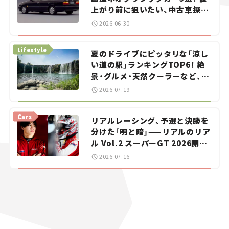
上がり前に狙いたい、中古車探し
をお手伝い――ちょっとイケてるマ
2026.06.30
イカー選び #02
Lifestyle
夏のドライブにピッタリな「涼し
い道の駅」ランキングTOP6！ 絶
景・グルメ・天然クーラーなど、避
暑におすすめのスポットを紹介
2026.07.19
【道の駅マニアの推し駅ガイド】
vol.15
Cars
リアルレーシング、予選と決勝を
分けた「明と暗」——リアルのリア
ル Vol.2 スーパーGT 2026開幕
戦 岡山国際サーキット
2026.07.16