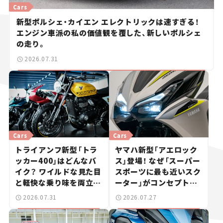
Cars
新型ポルシェ・カイエン エレクトリックは速すぎる！
エンジン車派の私の価値観を覆した、新しいポルシェ
の走り。
2026.07.31
Cars
Cars
トライアンフ新型「トラ
ヤマハ新型「アエロック
ッカー400」はどんなバ
ス」登場！ なぜ「スーパー
イク？ ワイルドな見た目
スポーツに最も近いスク
と軽快な乗り味を両立し
ーター」がコンセプトな
た400ccフラットトラッ
のか？【新車ニュース】
2026.07.31
2026.07.27
カー【試乗レビュー】