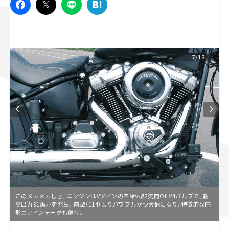
スズキ ジムニー｜Suzuki Jimny
スズキ｜Suzuki
マツダ｜Mazda
マツダ ロードスター｜Mazda Roadster
7/18
このメカメカしさ。エンジンはVツインの空冷V型2気筒OHV4バルブで、最
高出力91馬力を発生。前型（114）よりパワフルかつ大柄になり、特徴的な円
形エアインテークも健在。