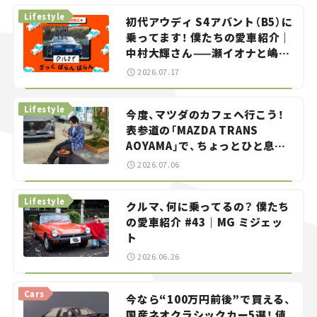
Lifestyle
初代アウディ S4アバント（B5）に
乗ってます！ 僕たちの愛車紹介｜
中村大輝さん——瀬イオナと嶋田
智之の「クルマでざっくばらんば
2026.07.17
らん！」＃20
Lifestyle
今度、マツダのカフェへ行こう！
表参道の「MAZDA TRANS
AOYAMA」で、ちょっとひと息。
——連載｜CCGとクルマでどうす
2026.07.06
る？＜第13回＞
Lifestyle
クルマ、何に乗ってるの？ 僕たち
の愛車紹介 #43｜MG ミジェッ
ト
2026.06.26
Cars
今なら“100万円前後”で買える、
国産ネオクラシックカー5選！ 値