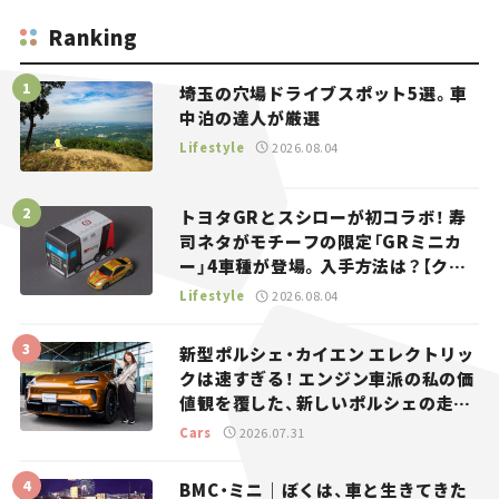
Ranking
埼玉の穴場ドライブスポット5選。車
中泊の達人が厳選
Lifestyle
2026.08.04
トヨタGRとスシローが初コラボ！ 寿
司ネタがモチーフの限定「GRミニカ
ー」4車種が登場。入手方法は？【クル
マとホビー】
Lifestyle
2026.08.04
新型ポルシェ・カイエン エレクトリッ
クは速すぎる！ エンジン車派の私の価
値観を覆した、新しいポルシェの走
り。
Cars
2026.07.31
BMC・ミニ｜ぼくは、車と生きてきた