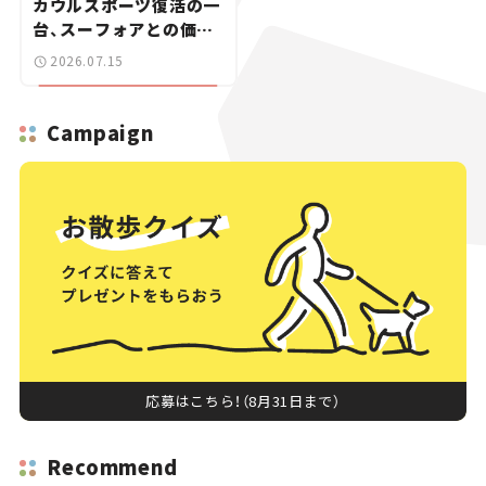
カウルスポーツ復活の一
台、スーフォアとの価格
差は20万円【新車ニュー
2026.07.15
ス】
Campaign
応募はこちら！（8月31日まで）
Recommend