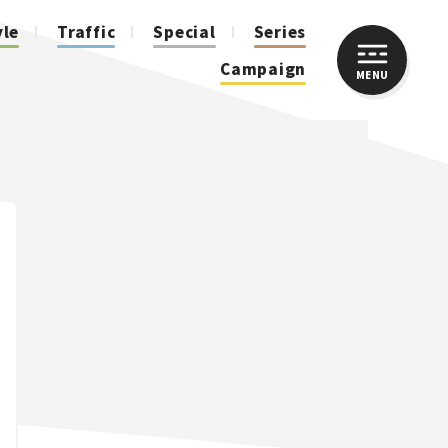
yle
Traffic
Special
Series
Campaign
MENU
CLOSE
人気のハッシュタグ
スズキ ジムニー｜Suzuki Jimny
スズキ｜Suzuki
マツダ｜Mazda
マツダ ロードスター｜Mazda Roadster