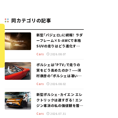
同カテゴリの記事
新型「パジェロ」に続報！ ラダ
ーフレーム×S-AWCで本格
SUVの走りはどう進化する？
【新車ニュース】
Cars
2026.08.07
ポルシェは「PTV」で走りの
質をどう高めたのか？——河
村康彦の「ポルシェは凄い！」
#16
Cars
2026.08.02
新型ポルシェ・カイエン エレ
クトリックは速すぎる！ エン
ジン車派の私の価値観を覆し
た、新しいポルシェの走り。
Cars
2026.07.31