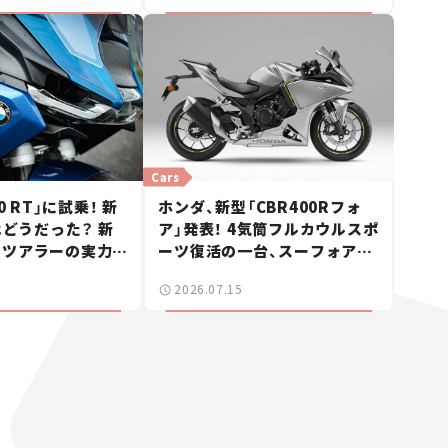
Cars
0 RT」に試乗！ 新
ホンダ、新型「CBR400Rフォ
はどうだった？ 新
ア」発表！ 4気筒フルカウルスポ
ドツアラーの実力に
ーツ復活の一台、スーフォアと
ビュー】
の価格差は20万円【新車ニュー
2026.07.15
ス】