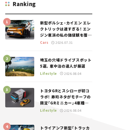
Ranking
新型ポルシェ・カイエン エレ
クトリックは速すぎる！ エン
ジン車派の私の価値観を覆し
た、新しいポルシェの走り。
Cars
2026.07.31
埼玉の穴場ドライブスポット
5選。車中泊の達人が厳選
Lifestyle
2026.08.04
トヨタGRとスシローが初コ
ラボ！ 寿司ネタがモチーフの
限定「GRミニカー」4車種が
登場。入手方法は？【クルマ
Lifestyle
2026.08.04
とホビー】
トライアンフ新型「トラッカ