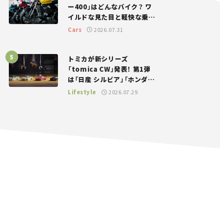
ー400」はどんなバイク？ ワ
イルドな見た目と軽快な乗り
味を両立した400ccフラット
Cars
2026.07.31
トラッカー【試乗レビュー】
トミカが新シリーズ
「tomica CW」発表！ 第1弾
は「日産 シルビア」「ホンダ
NSX」が登場。世界が注目す
Lifestyle
2026.07.29
る“JDM”に焦点【クルマとホ
ビー】