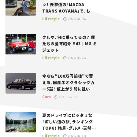
う！ 表参道の「MAZDA
TRANS AOYAMA」で、ちょ
っとひと息。——連載｜CCG
Lifestyle
2026.07.06
とクルマでどうする？＜第13
回＞
クルマ、何に乗ってるの？ 僕
たちの愛車紹介 #43｜MG ミ
ジェット
Lifestyle
2026.06.26
今なら“100万円前後”で買
える、国産ネオクラシックカ
ー5選！ 値上がり前に狙いた
い、中古車探しをお手伝い――ち
Cars
2026.06.30
ょっとイケてるマイカー選び
#02
夏のドライブにピッタリな
「涼しい道の駅」ランキング
TOP6！ 絶景・グルメ・天然ク
ーラーなど、避暑におすすめ
Lifestyle
2026.07.19