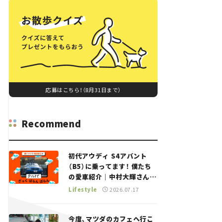
応募はこちら！（8月31日まで）
Recommend
初代アウディ S4アバント
（B5）に乗ってます！ 僕たち
の愛車紹介｜中村大輝さん
——瀬イオナと嶋田智之の
Lifestyle
2026.07.17
「クルマでざっくばらんばら
ん！」＃20
今度、マツダのカフェへ行こ