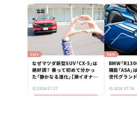
Cars
Cars
なぜマツダ新型SUV「CX-5」は
BMW「R130
絶好調？ 乗って初めて分かっ
機能「ASA」
た「静かなる進化」【瀬イオナの
世代グラン
試乗レビュー】
感動【試乗レ
2026.07.27
2026.07.26