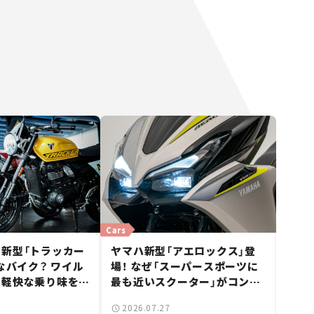
Cars
新型「トラッカー
ヤマハ新型「アエロックス」登
んなバイク？ ワイル
場！ なぜ「スーパースポーツに
と軽快な乗り味を両
最も近いスクーター」がコンセ
ccフラットトラッカ
プトなのか？【新車ニュース】
2026.07.27
ュー】