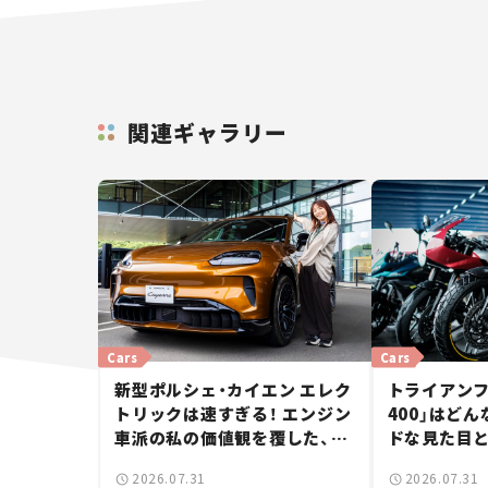
関連ギャラリー
Cars
Cars
新型ポルシェ・カイエン エレク
トライアンフ
トリックは速すぎる！ エンジン
400」はど
車派の私の価値観を覆した、新
ドな見た目
しいポルシェの走り。
立した400
2026.07.31
2026.07.31
ー【試乗レビ