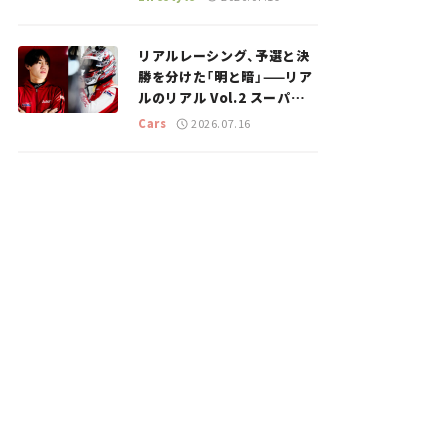
のスポットを紹介【道の駅マ
ニアの推し駅ガイド】vol.15
リアルレーシング、予選と決
勝を分けた「明と暗」——リア
ルのリアル Vol.2 スーパー
GT 2026開幕戦 岡山国際サ
Cars
2026.07.16
ーキット