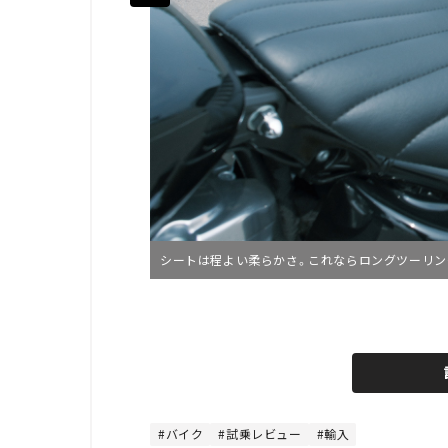
シートは程よい柔らかさ。これならロングツーリン
L
o
/
U
a
n
d
m
e
u
d
t
:
e
4
8
バイク
試乗レビュー
輸入
.