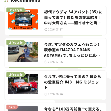
Lifestyle
初代アウディ S4アバント（B5）に
乗ってます！ 僕たちの愛車紹介｜
中村大輝さん——瀬イオナと嶋田
智之の「クルマでざっくばらんば
2026.07.17
らん！」＃20
Lifestyle
今度、マツダのカフェへ行こう！
表参道の「MAZDA TRANS
AOYAMA」で、ちょっとひと息。
——連載｜CCGとクルマでどうす
2026.07.06
る？＜第13回＞
Lifestyle
クルマ、何に乗ってるの？ 僕たち
の愛車紹介 #43｜MG ミジェッ
ト
2026.06.26
Cars
今なら“100万円前後”で買える、