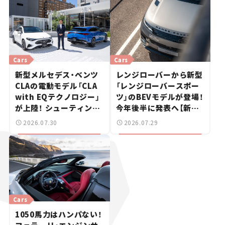
Cars
Cars
新型メルセデス・ベンツ
レンジローバーから新型
CLAの電動モデル「CLA
「レンジローバースポー
with EQテクノロジー」
ツ」のBEVモデルが登場！
が上陸！ シューティング
今年後半に発表へ【新車
ブレークも発売【新車ニ
ニュース】
2026.07.30
2026.07.29
ュース】
Cars
1050馬力はハンパない！