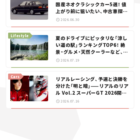
国産ネオクラシックカー5選！ 値
上がり前に狙いたい、中古車探し
をお手伝い――ちょっとイケてるマ
2026.06.30
イカー選び #02
Lifestyle
夏のドライブにピッタリな「涼し
い道の駅」ランキングTOP6！ 絶
景・グルメ・天然クーラーなど、避
暑におすすめのスポットを紹介
2026.07.19
【道の駅マニアの推し駅ガイド】
vol.15
Cars
リアルレーシング、予選と決勝を
分けた「明と暗」——リアルのリア
ル Vol.2 スーパーGT 2026開幕
戦 岡山国際サーキット
2026.07.16