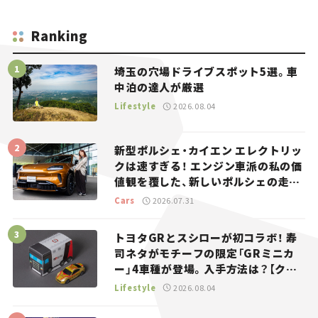
Ranking
埼玉の穴場ドライブスポット5選。車
中泊の達人が厳選
Lifestyle
2026.08.04
新型ポルシェ・カイエン エレクトリッ
クは速すぎる！ エンジン車派の私の価
値観を覆した、新しいポルシェの走
り。
Cars
2026.07.31
トヨタGRとスシローが初コラボ！ 寿
司ネタがモチーフの限定「GRミニカ
ー」4車種が登場。入手方法は？【クル
マとホビー】
Lifestyle
2026.08.04