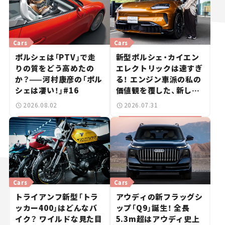
Cars
Cars
ポルシェは「PTV」で走
新型ポルシェ・カイエン
りの質をどう高めたの
エレクトリックは速すぎ
か？——河村康彦の「ポル
る！ エンジン車派の私の
シェは凄い！」#16
価値観を覆した、新しい
ポルシェの走り。
2026.08.02
2026.07.31
Cars
Cars
トライアンフ新型「トラ
アウディの新フラッグシ
ッカー400」はどんなバ
ップ「Q9」誕生！ 全長
イク？ ワイルドな見た目
5.3m超はアウディ史上