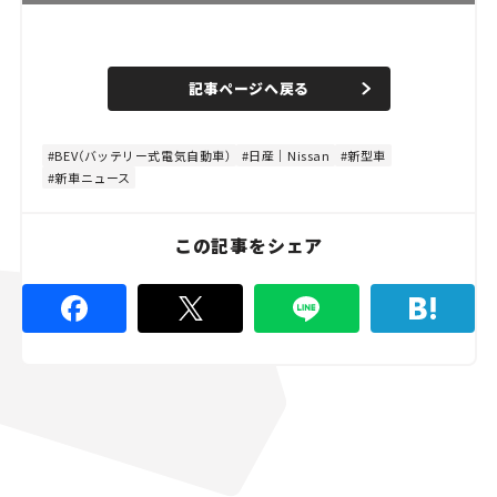
L
o
/
U
a
n
d
記事ページへ戻る
m
e
u
d
t
:
e
4
8
BEV（バッテリー式電気自動車）
日産｜Nissan
新型車
.
新車ニュース
8
9
%
この記事をシェア