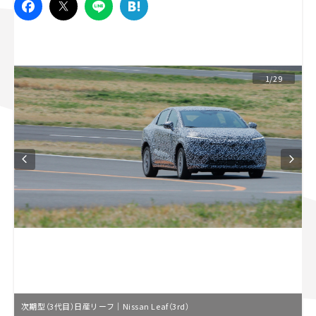
スズキ ジムニー｜Suzuki Jimny
スズキ｜Suzuki
マツダ｜Mazda
マツダ ロードスター｜Mazda Roadster
1/29
次期型（3代目）日産リーフ｜Nissan Leaf（3rd）