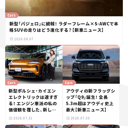
Cars
新型「パジェロ」に続報！ ラダーフレーム×S-AWCで本
格SUVの走りはどう進化する？【新車ニュース】
2026.08.07
Cars
Cars
新型ポルシェ・カイエン
アウディの新フラッグシ
エレクトリックは速すぎ
ップ「Q9」誕生！ 全長
る！ エンジン車派の私の
5.3m超はアウディ史上
価値観を覆した、新しい
最大【新車ニュース】
ポルシェの走り。
2026.07.31
2026.07.30