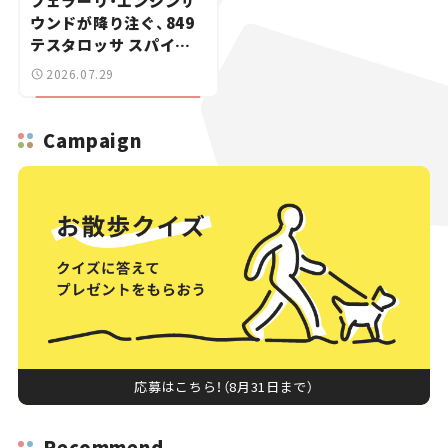
フェラーリ・エンジンサ
ウンドが降り注ぐ、849
テスタロッサ スパイダ
ーに試乗。
2026.07.29
Campaign
応募はこちら！（8月31日まで）
Recommend