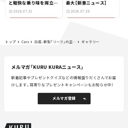
と軽快な乗り味を両立し
最大【新車ニュース】
た400ccフラットトラッ
2026.07.31
2026.07.30
カー【試乗レビュー】
トップ
Cars
日産、新型「リーフ」の正式発表迫る！ 新開発のパワートレイン「3-in-1」は何がスゴイ？【新車ニュース】
ギャラリー
メルマガ「KURU KURAニュース」
新着記事やプレゼントクイズなどの情報盛りだくさんでお届
けします。
耳寄りなプレゼントキャンペーンもお知らせ中！
メルマガ登録