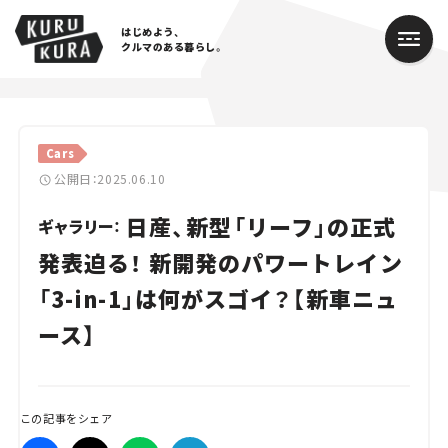
はじめよう、
クルマのある暮らし。
カテゴリ
Cars
Cars
公開日：2025.06.10
日産、新型「リーフ」の正式
Lifestyle
ギャラリー：
発表迫る！ 新開発のパワートレイン
Traffic
「3-in-1」は何がスゴイ？【新車ニュ
Special
ース】
Series
Campaign
この記事をシェア
人気のハッシュタグ