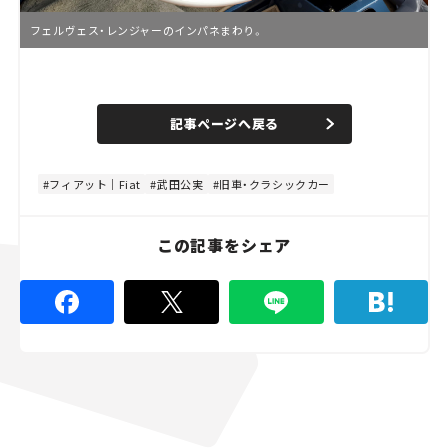
フェルヴェス・レンジャーのインパネまわり。
L
o
/
U
a
n
d
記事ページへ戻る
m
e
u
d
t
:
e
4
8
フィアット｜Fiat
武田公実
旧車・クラシックカー
.
8
9
%
この記事をシェア