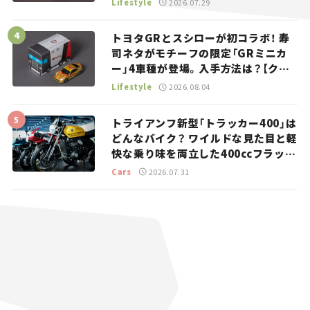
Lifestyle
2026.07.29
トヨタGRとスシローが初コラボ！ 寿
司ネタがモチーフの限定「GRミニカ
ー」4車種が登場。入手方法は？【クル
マとホビー】
Lifestyle
2026.08.04
トライアンフ新型「トラッカー400」は
どんなバイク？ ワイルドな見た目と軽
快な乗り味を両立した400ccフラット
トラッカー【試乗レビュー】
Cars
2026.07.31