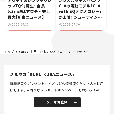
アウディの新フラッグシ
新型メルセデス・ベンツ
ップ「Q9」誕生！ 全長
CLAの電動モデル「CLA
5.3m超はアウディ史上
with EQテクノロジー」
最大【新車ニュース】
が上陸！ シューティング
ブレークも発売【新車ニ
2026.07.30
2026.07.30
ュース】
トップ
Cars
世界一かわいいオフローダー!? 日本に1台のみの「フェルヴェス・レンジャー」ってどんなクルマ？──【世界の名車・珍車図鑑】Vol.18
ギャラリー
メルマガ「KURU KURAニュース」
新着記事やプレゼントクイズなどの情報盛りだくさんでお届
けします。
耳寄りなプレゼントキャンペーンもお知らせ中！
メルマガ登録