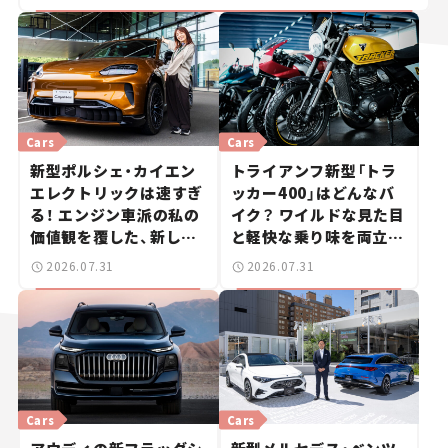
Cars
Cars
新型ポルシェ・カイエン
トライアンフ新型「トラ
エレクトリックは速すぎ
ッカー400」はどんなバ
る！ エンジン車派の私の
イク？ ワイルドな見た目
価値観を覆した、新しい
と軽快な乗り味を両立し
ポルシェの走り。
た400ccフラットトラッ
2026.07.31
2026.07.31
カー【試乗レビュー】
Cars
Cars