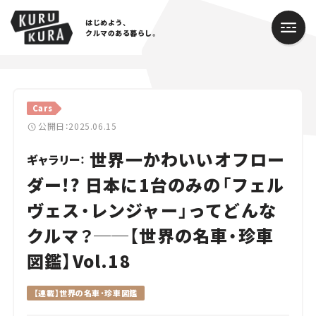
はじめよう、
クルマのある暮らし。
カテゴリ
Cars
Cars
公開日：2025.06.15
世界一かわいいオフロー
Lifestyle
ギャラリー：
ダー!? 日本に1台のみの「フェル
Traffic
ヴェス・レンジャー」ってどんな
Special
クルマ？──【世界の名車・珍車
Series
図鑑】Vol.18
Campaign
【連載】世界の名車・珍車図鑑
人気のハッシュタグ