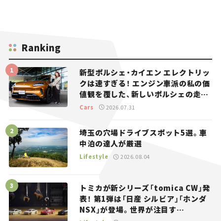
Ranking
新型ポルシェ・カイエン エレクトリッ
クは速すぎる！ エンジン車派の私の価
値観を覆した、新しいポルシェの走
り。
Cars
2026.07.31
埼玉の穴場ドライブスポット5選。車
中泊の達人が厳選
Lifestyle
2026.08.04
トミカが新シリーズ「tomica CW」発
表！ 第1弾は「日産 シルビア」「ホンダ
NSX」が登場。世界が注目す
る“JDM”に焦点【クルマとホビー】