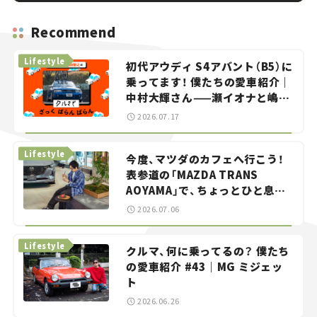
Recommend
Lifestyle
初代アウディ S4アバント（B5）に
乗ってます！ 僕たちの愛車紹介｜
中村大輝さん——瀬イオナと嶋田
智之の「クルマでざっくばらんば
2026.07.17
らん！」＃20
Lifestyle
今度、マツダのカフェへ行こう！
表参道の「MAZDA TRANS
AOYAMA」で、ちょっとひと息。
——連載｜CCGとクルマでどうす
2026.07.06
る？＜第13回＞
Lifestyle
クルマ、何に乗ってるの？ 僕たち
の愛車紹介 #43｜MG ミジェッ
ト
2026.06.26