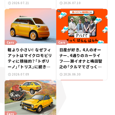
跡の一日——ハッサンの
2026.07.21
2026.07.10
週末カーミーティング通
信 #2
Cars
Cars
軽より小さい！ なぜフィ
日産が好き。4人のオー
アットはマイクロモビリ
ナー、4通りのカーライ
ティに積極的？「トポリ
フ——瀬イオナと嶋田智
ーノ」「トリス」に続きコ
之の「クルマでざっくば
ンセプトカー「ムルティ
らんばらん！」＃19
2026.07.09
2026.06.30
プリーナ」を発表。
Cars