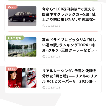
Cars
今なら“100万円前後”で買える、
国産ネオクラシックカー5選！ 値
上がり前に狙いたい、中古車探し
をお手伝い――ちょっとイケてるマ
2026.06.30
イカー選び #02
Lifestyle
夏のドライブにピッタリな「涼し
い道の駅」ランキングTOP6！ 絶
景・グルメ・天然クーラーなど、避
暑におすすめのスポットを紹介
2026.07.19
【道の駅マニアの推し駅ガイド】
vol.15
Cars
リアルレーシング、予選と決勝を
分けた「明と暗」——リアルのリア
ル Vol.2 スーパーGT 2026開幕
戦 岡山国際サーキット
2026.07.16