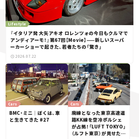
Lifestyle
『イタリア発 大矢アキオ ロレンツォの今日もクルマで
アンディアーモ！』第67回【Movie】——新しいスーパ
ーカーショーで起きた、若者たちの「驚き」
2026.07.22
Cars
Cars
BMC・ミニ｜ぼくは、車
廃線となった東京高速道
と生きてきた #27
路KK線を空冷ポルシェ
が占拠！「LUFT TOKYO」
（ルフト東京）が見せた奇