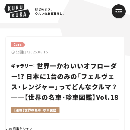
はじめよう、
クルマのある暮らし。
カテゴリ
Cars
Cars
公開日：2025.06.15
世界一かわいいオフローダ
Lifestyle
ギャラリー：
ー!? 日本に1台のみの「フェルヴェ
Traffic
ス・レンジャー」ってどんなクルマ？
Special
──【世界の名車・珍車図鑑】Vol.18
Series
【連載】世界の名車・珍車図鑑
Campaign
この記事をシェア
人気のハッシュタグ