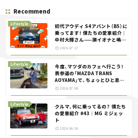
Recommend
Lifestyle
初代アウディ S4アバント（B5）に
乗ってます！ 僕たちの愛車紹介｜
中村大輝さん——瀬イオナと嶋田
智之の「クルマでざっくばらんば
2026.07.17
らん！」＃20
Lifestyle
今度、マツダのカフェへ行こう！
表参道の「MAZDA TRANS
AOYAMA」で、ちょっとひと息。
——連載｜CCGとクルマでどうす
2026.07.06
る？＜第13回＞
Lifestyle
クルマ、何に乗ってるの？ 僕たち
の愛車紹介 #43｜MG ミジェッ
ト
2026.06.26