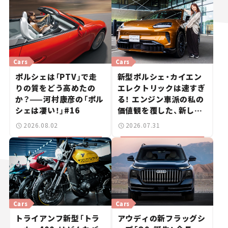
Cars
Cars
ポルシェは「PTV」で走
新型ポルシェ・カイエン
りの質をどう高めたの
エレクトリックは速すぎ
か？——河村康彦の「ポル
る！ エンジン車派の私の
シェは凄い！」#16
価値観を覆した、新しい
ポルシェの走り。
2026.08.02
2026.07.31
Cars
Cars
トライアンフ新型「トラ
アウディの新フラッグシ