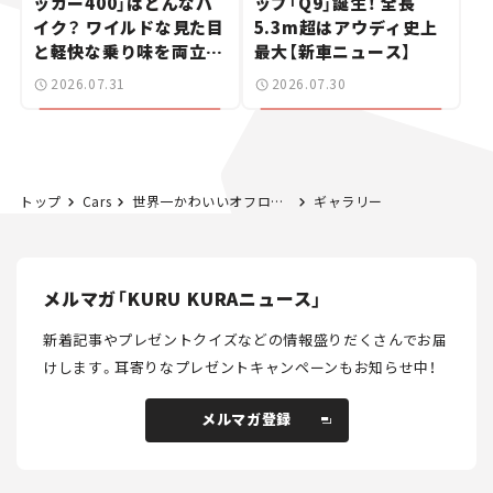
ッカー400」はどんなバ
ップ「Q9」誕生！ 全長
イク？ ワイルドな見た目
5.3m超はアウディ史上
と軽快な乗り味を両立し
最大【新車ニュース】
た400ccフラットトラッ
2026.07.31
2026.07.30
カー【試乗レビュー】
トップ
Cars
世界一かわいいオフローダー!? 日本に1台のみの「フェルヴェス・レンジャー」ってどんなクルマ？──【世界の名車・珍車図鑑】Vol.18
ギャラリー
メルマガ「KURU KURAニュース」
新着記事やプレゼントクイズなどの情報盛りだくさんでお届
けします。
耳寄りなプレゼントキャンペーンもお知らせ中！
メルマガ登録