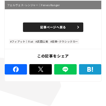
フェルヴェス・レンジャー｜Ferves Ranger
L
o
/
U
a
n
d
記事ページへ戻る
m
e
u
d
t
:
e
8
0
フィアット｜Fiat
武田公実
旧車・クラシックカー
.
0
0
%
この記事をシェア