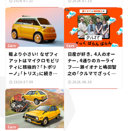
2026.07.21
2026.07.10
週末カーミーティング通
信 #2
Cars
Cars
軽より小さい！ なぜフィ
日産が好き。4人のオー
アットはマイクロモビリ
ナー、4通りのカーライ
ティに積極的？「トポリ
フ——瀬イオナと嶋田智
ーノ」「トリス」に続きコ
之の「クルマでざっくば
ンセプトカー「ムルティ
らんばらん！」＃19
2026.07.09
2026.06.30
プリーナ」を発表。
Cars