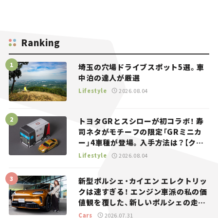
Ranking
埼玉の穴場ドライブスポット5選。車
中泊の達人が厳選
Lifestyle
2026.08.04
トヨタGRとスシローが初コラボ！ 寿
司ネタがモチーフの限定「GRミニカ
ー」4車種が登場。入手方法は？【クル
マとホビー】
Lifestyle
2026.08.04
新型ポルシェ・カイエン エレクトリッ
クは速すぎる！ エンジン車派の私の価
値観を覆した、新しいポルシェの走
り。
Cars
2026.07.31