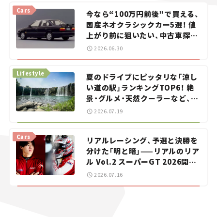
Cars
今なら“100万円前後”で買える、
国産ネオクラシックカー5選！ 値
上がり前に狙いたい、中古車探し
をお手伝い――ちょっとイケてるマ
2026.06.30
イカー選び #02
Lifestyle
夏のドライブにピッタリな「涼し
い道の駅」ランキングTOP6！ 絶
景・グルメ・天然クーラーなど、避
暑におすすめのスポットを紹介
2026.07.19
【道の駅マニアの推し駅ガイド】
vol.15
Cars
リアルレーシング、予選と決勝を
分けた「明と暗」——リアルのリア
ル Vol.2 スーパーGT 2026開幕
戦 岡山国際サーキット
2026.07.16