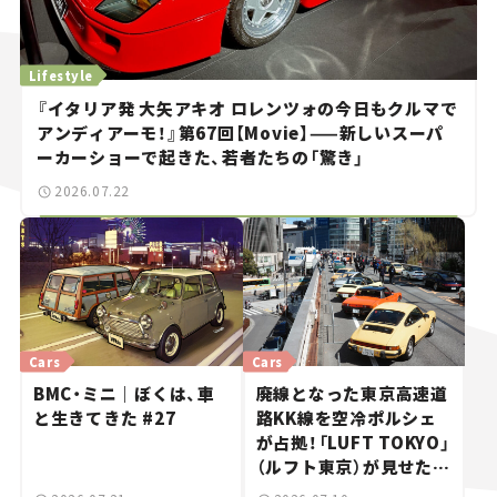
Lifestyle
『イタリア発 大矢アキオ ロレンツォの今日もクルマで
アンディアーモ！』第67回【Movie】——新しいスーパ
ーカーショーで起きた、若者たちの「驚き」
2026.07.22
Cars
Cars
BMC・ミニ｜ぼくは、車
廃線となった東京高速道
と生きてきた #27
路KK線を空冷ポルシェ
が占拠！「LUFT TOKYO」
（ルフト東京）が見せた奇
跡の一日——ハッサンの