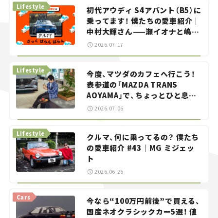
Lifestyle
初代アウディ S4アバント（B5）に
乗ってます！ 僕たちの愛車紹介｜
中村大輝さん——瀬イオナと嶋田
智之の「クルマでざっくばらんば
2026.07.17
らん！」＃20
Lifestyle
今度、マツダのカフェへ行こう！
表参道の「MAZDA TRANS
AOYAMA」で、ちょっとひと息。
——連載｜CCGとクルマでどうす
2026.07.06
る？＜第13回＞
Lifestyle
クルマ、何に乗ってるの？ 僕たち
の愛車紹介 #43｜MG ミジェッ
ト
2026.06.26
Cars
今なら“100万円前後”で買える、
国産ネオクラシックカー5選！ 値