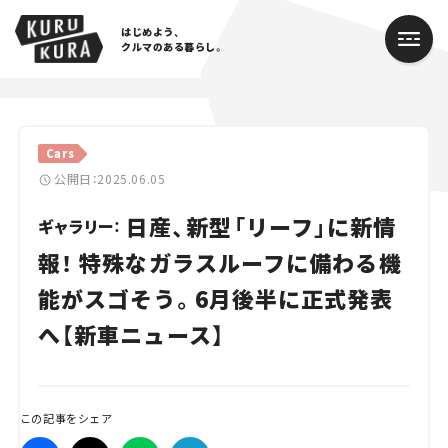
はじめよう、
クルマのある暮らし。
カテゴリ
Cars
Cars
公開日：2025.06.05
日産、新型「リーフ」に新情
Lifestyle
ギャラリー：
報！ 特殊なガラスルーフに備わる機
Traffic
能がスゴそう。6月後半に正式発表
Special
へ【新車ニュース】
Series
Campaign
この記事をシェア
人気のハッシュタグ