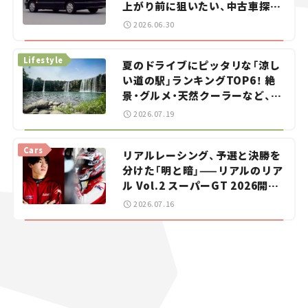
上がり前に狙いたい、中古車探し
をお手伝い――ちょっとイケてるマ
2026.06.30
イカー選び #02
Lifestyle
夏のドライブにピッタリな「涼し
い道の駅」ランキングTOP6！ 絶
景・グルメ・天然クーラーなど、避
暑におすすめのスポットを紹介
2026.07.19
【道の駅マニアの推し駅ガイド】
vol.15
Cars
リアルレーシング、予選と決勝を
分けた「明と暗」——リアルのリア
ル Vol.2 スーパーGT 2026開幕
戦 岡山国際サーキット
2026.07.16