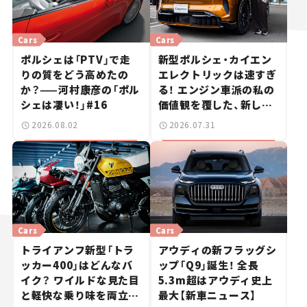
Cars
Cars
ポルシェは「PTV」で走
新型ポルシェ・カイエン
りの質をどう高めたの
エレクトリックは速すぎ
か？——河村康彦の「ポル
る！ エンジン車派の私の
シェは凄い！」#16
価値観を覆した、新しい
ポルシェの走り。
2026.08.02
2026.07.31
Cars
Cars
トライアンフ新型「トラ
アウディの新フラッグシ
ッカー400」はどんなバ
ップ「Q9」誕生！ 全長
イク？ ワイルドな見た目
5.3m超はアウディ史上
と軽快な乗り味を両立し
最大【新車ニュース】