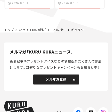
た400ccフラットトラッ
2026.07.31
2026.07.30
カー【試乗レビュー】
トップ
Cars
日産、新型「リーフ」に新情報！ 特殊なガラスルーフに備わる機能がスゴそう。6月後半に正式発表へ【新車ニュース】
ギャラリー
メルマガ「KURU KURAニュース」
新着記事やプレゼントクイズなどの情報盛りだくさんでお届
けします。
耳寄りなプレゼントキャンペーンもお知らせ中！
メルマガ登録
メルマガ登録