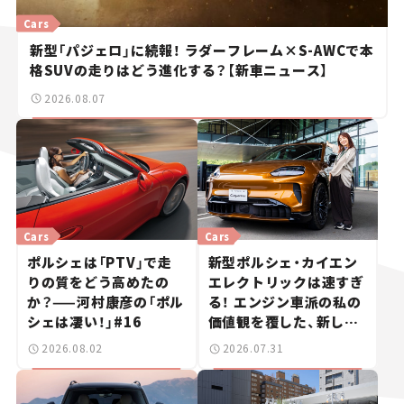
Cars
新型「パジェロ」に続報！ ラダーフレーム×S-AWCで本
格SUVの走りはどう進化する？【新車ニュース】
2026.08.07
Cars
Cars
ポルシェは「PTV」で走
新型ポルシェ・カイエン
りの質をどう高めたの
エレクトリックは速すぎ
か？——河村康彦の「ポル
る！ エンジン車派の私の
シェは凄い！」#16
価値観を覆した、新しい
ポルシェの走り。
2026.08.02
2026.07.31