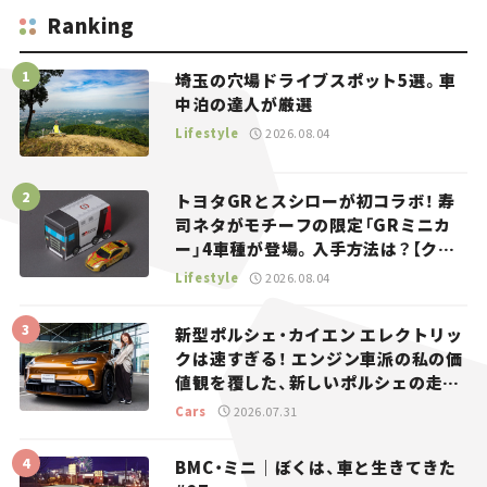
Ranking
埼玉の穴場ドライブスポット5選。車
中泊の達人が厳選
Lifestyle
2026.08.04
トヨタGRとスシローが初コラボ！ 寿
司ネタがモチーフの限定「GRミニカ
ー」4車種が登場。入手方法は？【クル
マとホビー】
Lifestyle
2026.08.04
新型ポルシェ・カイエン エレクトリッ
クは速すぎる！ エンジン車派の私の価
値観を覆した、新しいポルシェの走
り。
Cars
2026.07.31
BMC・ミニ｜ぼくは、車と生きてきた