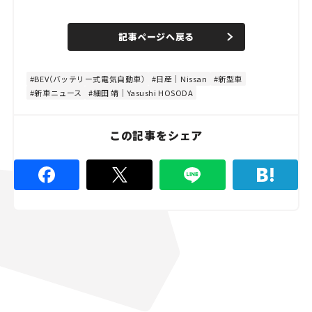
o
/
U
a
n
d
記事ページへ戻る
m
e
u
d
t
:
e
8
0
BEV（バッテリー式電気自動車）
日産｜Nissan
新型車
.
新車ニュース
細田 靖｜Yasushi HOSODA
0
0
%
この記事をシェア