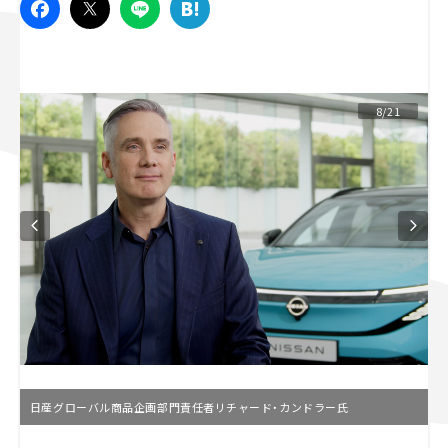
スズキ ジムニー｜Suzuki Jimny
スズキ｜Suzuki
マツダ｜Mazda
マツダ ロードスター｜Mazda Roadster
8/21
日産グローバル商品企画部門責任者リチャード・カンドラー氏
L