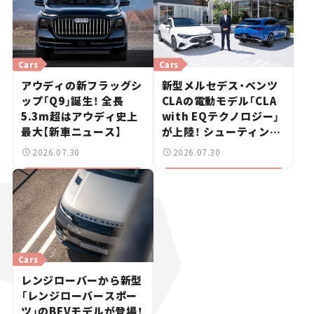
Cars
Cars
アウディの新フラッグシ
新型メルセデス・ベンツ
ップ「Q9」誕生！ 全長
CLAの電動モデル「CLA
5.3m超はアウディ史上
with EQテクノロジー」
最大【新車ニュース】
が上陸！ シューティング
ブレークも発売【新車ニ
2026.07.30
2026.07.30
ュース】
Cars
レンジローバーから新型
「レンジローバースポー
ツ」のBEVモデルが登場！